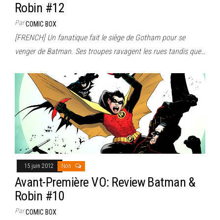
Robin #12
Par
COMIC BOX
[FRENCH] Un fanatique fait le siège de Gotham pour se
venger de Batman. Ses troupes ravagent les rues tandis que…
15 juin 2012
Non
Avant-Première VO: Review Batman &
Robin #10
Par
COMIC BOX