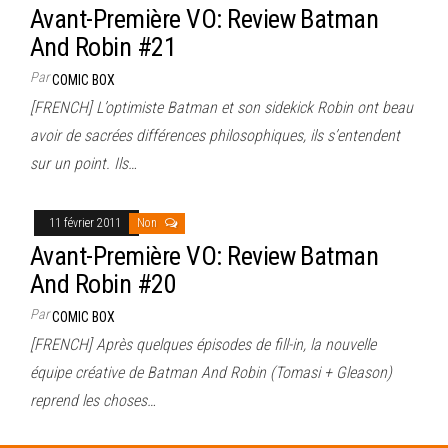
Avant-Première VO: Review Batman
And Robin #21
Par
COMIC BOX
[FRENCH] L’optimiste Batman et son sidekick Robin ont beau
avoir de sacrées différences philosophiques, ils s’entendent
sur un point. Ils…
11 février 2011
Non
Avant-Première VO: Review Batman
And Robin #20
Par
COMIC BOX
[FRENCH] Après quelques épisodes de fill-in, la nouvelle
équipe créative de Batman And Robin (Tomasi + Gleason)
reprend les choses…