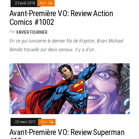
23 août 2018
Non
Avant-Première VO: Review Action
Comics #1002
Par
XAVIER FOURNIER
En ce qui concerne le dernier fils de Krypton, Brian Michael
Bendis travaille sur deux canaux. Il y a d’un…
20 mars 2017
Non
Avant-Première VO: Review Superman