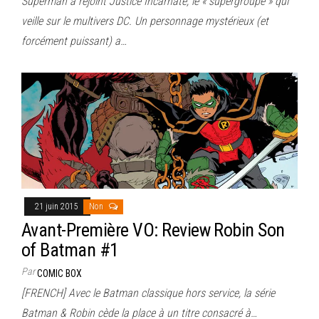
Superman a rejoint Justice Incarnate, le « supergroupe » qui
veille sur le multivers DC. Un personnage mystérieux (et
forcément puissant) a…
21 juin 2015
Non
Avant-Première VO: Review Robin Son
of Batman #1
Par
COMIC BOX
[FRENCH] Avec le Batman classique hors service, la série
Batman & Robin cède la place à un titre consacré à…