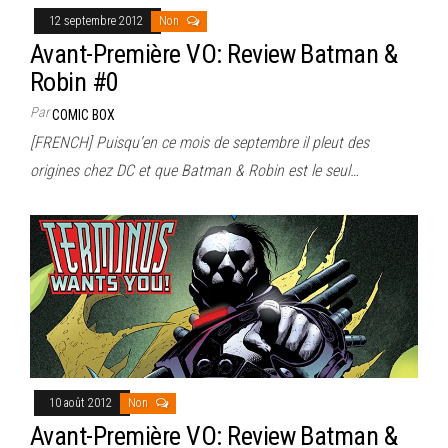
12 septembre 2012
Non
Avant-Première VO: Review Batman &
Robin #0
Par
COMIC BOX
[FRENCH] Puisqu’en ce mois de septembre il pleut des
origines chez DC et que Batman & Robin est le seul…
10 août 2012
Non
Avant-Première VO: Review Batman &