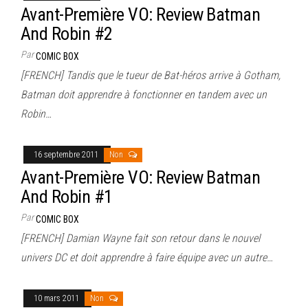
Avant-Première VO: Review Batman
And Robin #2
Par
COMIC BOX
[FRENCH] Tandis que le tueur de Bat-héros arrive à Gotham,
Batman doit apprendre à fonctionner en tandem avec un
Robin…
16 septembre 2011
Non
Avant-Première VO: Review Batman
And Robin #1
Par
COMIC BOX
[FRENCH] Damian Wayne fait son retour dans le nouvel
univers DC et doit apprendre à faire équipe avec un autre…
10 mars 2011
Non