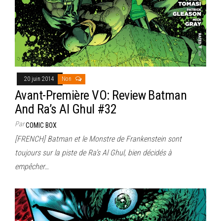
20 juin 2014
Non
Avant-Première VO: Review Batman
And Ra’s Al Ghul #32
Par
COMIC BOX
[FRENCH] Batman et le Monstre de Frankenstein sont
toujours sur la piste de Ra’s Al Ghul, bien décidés à
empêcher…