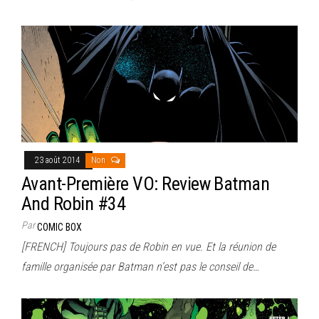
23 août 2014
Non
Avant-Première VO: Review Batman
And Robin #34
Par
COMIC BOX
[FRENCH] Toujours pas de Robin en vue. Et la réunion de
famille organisée par Batman n’est pas le conseil de…