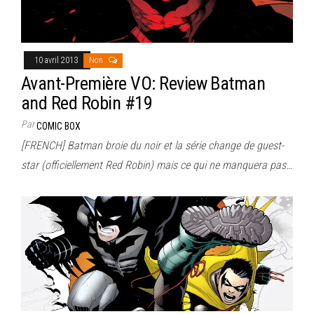
10 avril 2013
Non
Avant-Première VO: Review Batman
and Red Robin #19
Par
COMIC BOX
[FRENCH] Batman broie du noir et la série change de guest-
star (officiellement Red Robin) mais ce qui ne manquera pas…