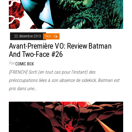
22 décembre 2013
Non
Avant-Première VO: Review Batman
And Two-Face #26
Par
COMIC BOX
[FRENCH] Sorti (en tout cas pour l’instant) des
préoccupations liées à son absence de sidekick, Batman est
pris dans une…