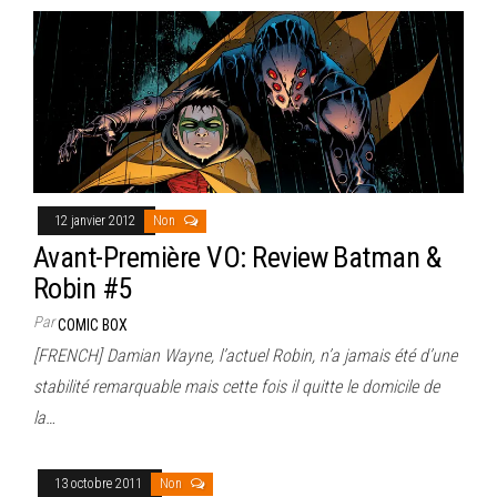
12 janvier 2012
Non
Avant-Première VO: Review Batman &
Robin #5
Par
COMIC BOX
[FRENCH] Damian Wayne, l’actuel Robin, n’a jamais été d’une
stabilité remarquable mais cette fois il quitte le domicile de
la…
13 octobre 2011
Non