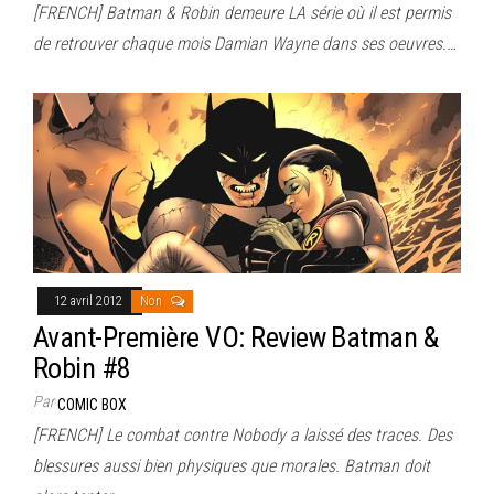
[FRENCH] Batman & Robin demeure LA série où il est permis
de retrouver chaque mois Damian Wayne dans ses oeuvres.…
12 avril 2012
Non
Avant-Première VO: Review Batman &
Robin #8
Par
COMIC BOX
[FRENCH] Le combat contre Nobody a laissé des traces. Des
blessures aussi bien physiques que morales. Batman doit