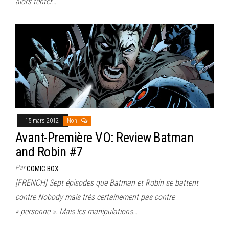
alors tenter…
15 mars 2012
Non
Avant-Première VO: Review Batman
and Robin #7
Par
COMIC BOX
[FRENCH] Sept épisodes que Batman et Robin se battent
contre Nobody mais très certainement pas contre
« personne ». Mais les manipulations…