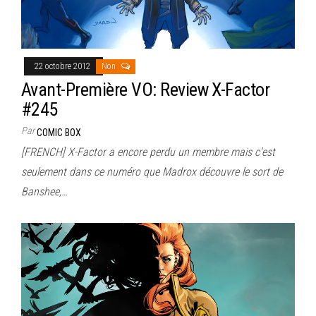
22 octobre 2012
Non
Avant-Première VO: Review X-Factor
#245
Par
COMIC BOX
[FRENCH] X-Factor a encore perdu un membre mais c’est
seulement dans ce numéro que Madrox découvre le sort de
Banshee,…