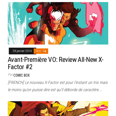
28 janvier 2014
Non
Avant-Première VO: Review All-New X-
Factor #2
Par
COMIC BOX
[FRENCH] Le nouveau X-Factor est pour l’instant un trio mais
le moins qu’on puisse dire est qu’il déborde de caractère.…