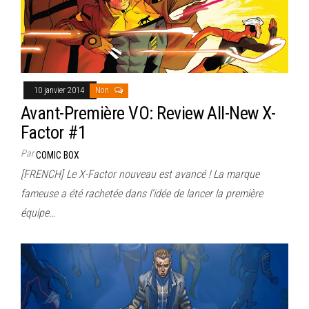
10 janvier 2014
Non
Avant-Première VO: Review All-New X-
Factor #1
Par
COMIC BOX
[FRENCH] Le X-Factor nouveau est avancé ! La marque
fameuse a été rachetée dans l’idée de lancer la première
équipe…