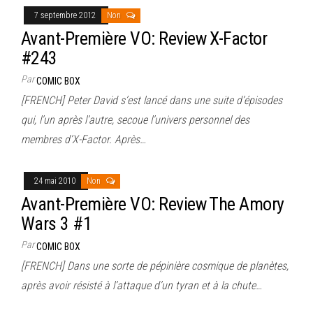
7 septembre 2012
Non
Avant-Première VO: Review X-Factor
#243
Par
COMIC BOX
[FRENCH] Peter David s’est lancé dans une suite d’épisodes
qui, l’un après l’autre, secoue l’univers personnel des
membres d’X-Factor. Après…
24 mai 2010
Non
Avant-Première VO: Review The Amory
Wars 3 #1
Par
COMIC BOX
[FRENCH] Dans une sorte de pépinière cosmique de planètes,
après avoir résisté à l’attaque d’un tyran et à la chute…