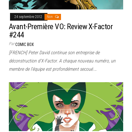
24 septembre 2012
Non
Avant-Première VO: Review X-Factor
#244
Par
COMIC BOX
[FRENCH] Peter David continue son entreprise de
déconstruction d’X-Factor. A chaque nouveau numéro, un
membre de l’équipe est profondément secoué.…