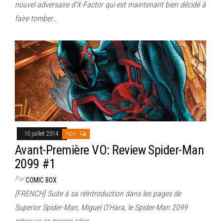
nouvel adversaire d’X-Factor qui est maintenant bien décidé à
faire tomber…
10 juillet 2014
Non
Avant-Première VO: Review Spider-Man
2099 #1
Par
COMIC BOX
[FRENCH] Suite à sa réintroduction dans les pages de
Superior Spider-Man, Miguel O’Hara, le Spider-Man 2099