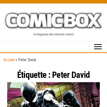
Skip
to
the
content
le magazine des cultures comics
Accueil
»
Peter David
Étiquette :
Peter David