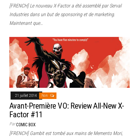
[FRENCH] Le nouveau X-Factor a été assemblé par Serval
Industries dans un but de sponsoring et de marketing.
Maintenant que…
21 juillet 2014
Non
Avant-Première VO: Review All-New X-
Factor #11
Par
COMIC BOX
[FRENCH] Gambit est tombé aux mains de Memento Mori,