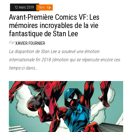
12 mars 2019
Non
Avant-Première Comics VF: Les
mémoires incroyables de la vie
fantastique de Stan Lee
Par
XAVIER FOURNIER
La disparition de Stan Lee a soulevé une émotion
internationale fin 2018 (émotion qui se répercute encore ces
temps-ci dans…