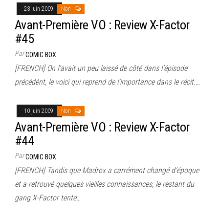
23 juin 2009
Non
Avant-Première VO : Review X-Factor
#45
Par
COMIC BOX
[FRENCH] On l’avait un peu laissé de côté dans l’épisode
précédént, le voici qui reprend de l’importance dans le récit.…
10 juin 2009
Non
Avant-Première VO : Review X-Factor
#44
Par
COMIC BOX
[FRENCH] Tandis que Madrox a carrément changé d’époque
et a retrouvé quelques vieilles connaissances, le restant du
gang X-Factor tente…