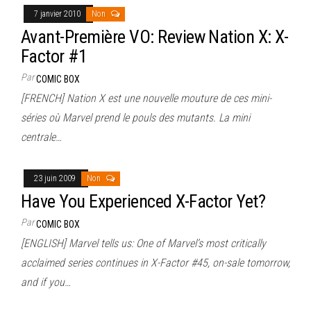
7 janvier 2010
Non
Avant-Première VO: Review Nation X: X-
Factor #1
Par
COMIC BOX
[FRENCH] Nation X est une nouvelle mouture de ces mini-
séries où Marvel prend le pouls des mutants. La mini
centrale…
23 juin 2009
Non
Have You Experienced X-Factor Yet?
Par
COMIC BOX
[ENGLISH] Marvel tells us: One of Marvel’s most critically
acclaimed series continues in X-Factor #45, on-sale tomorrow,
and if you…