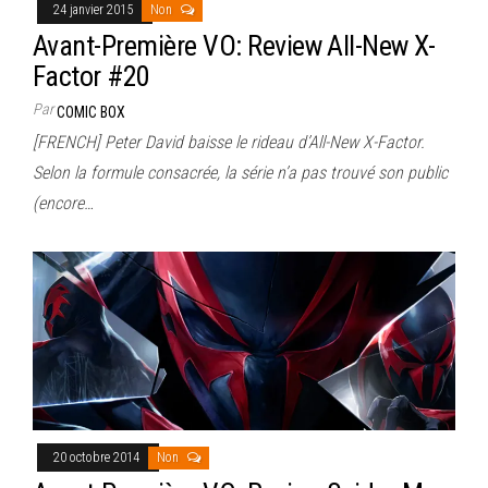
24 janvier 2015
Non
Avant-Première VO: Review All-New X-
Factor #20
Par
COMIC BOX
[FRENCH] Peter David baisse le rideau d’All-New X-Factor.
Selon la formule consacrée, la série n’a pas trouvé son public
(encore…
20 octobre 2014
Non