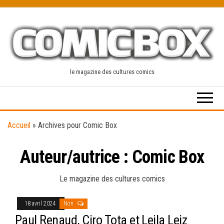
Skip
to
the
content
le magazine des cultures comics
Accueil
»
Archives pour Comic Box
Auteur/autrice :
Comic Box
Le magazine des cultures comics
18 avril 2024
Non
Paul Renaud, Ciro Tota et Leila Leiz