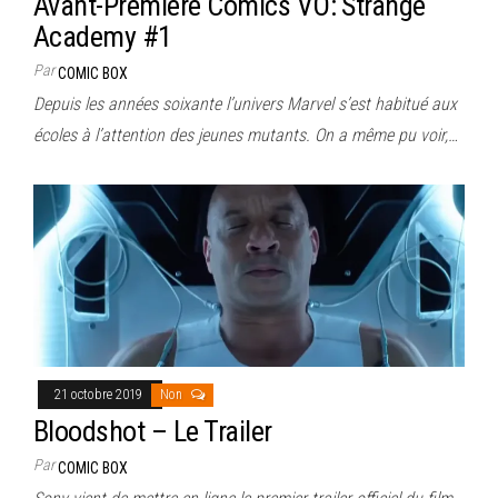
Avant-Première Comics VO: Strange
Academy #1
Par
COMIC BOX
Depuis les années soixante l’univers Marvel s’est habitué aux
écoles à l’attention des jeunes mutants. On a même pu voir,…
21 octobre 2019
Non
Bloodshot – Le Trailer
Par
COMIC BOX