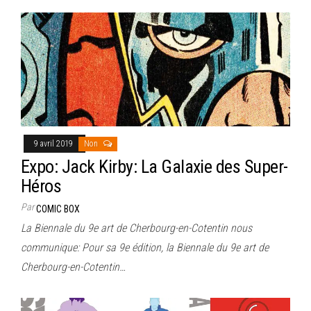
9 avril 2019
Non
Expo: Jack Kirby: La Galaxie des Super-
Héros
Par
COMIC BOX
La Biennale du 9e art de Cherbourg-en-Cotentin nous
communique: Pour sa 9e édition, la Biennale du 9e art de
Cherbourg-en-Cotentin…