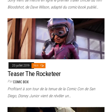
Sony vient de mettre en ligne le premier trailer officiel du film
Bloodshot, de Dave Wilson, adapté du comic-book publié…
20 juillet 2019
Non
Teaser The Rocketeer
Par
COMIC BOX
Profitant à son tour de la tenue de la Comic Con de San
Diego, Disney Junior vient de révêler un…