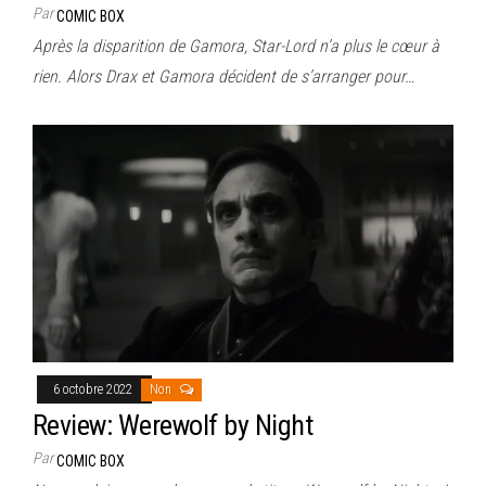
Par
COMIC BOX
Après la disparition de Gamora, Star-Lord n’a plus le cœur à
rien. Alors Drax et Gamora décident de s’arranger pour…
6 octobre 2022
Non
Review: Werewolf by Night
Par
COMIC BOX