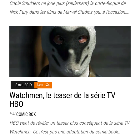
Cobie Smulders ne joue plus (seulement) la porte-flingue de
Nick Fury dans les films de Marvel Studios (ou, à l’occasion,…
8 mai 2019
Non
Watchmen, le teaser de la série TV
HBO
Par
COMIC BOX
HBO vient de révèler un teaser plus conséquent de la série TV
Watchmen. Ce n’est pas une adaptation du comic-book…