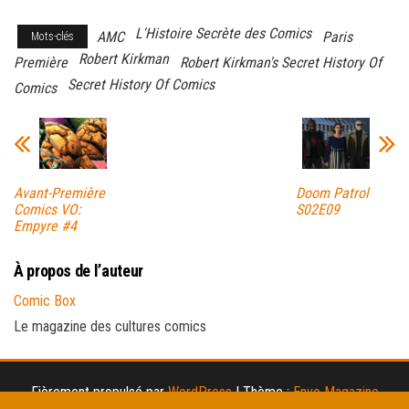
L'Histoire Secrète des Comics
AMC
Paris
Mots-clés
Robert Kirkman
Première
Robert Kirkman's Secret History Of
Secret History Of Comics
Comics
Avant-Première
Doom Patrol
Comics VO:
S02E09
Empyre #4
À propos de l’auteur
Comic Box
Le magazine des cultures comics
Fièrement propulsé par
WordPress
|
Thème :
Envo Magazine