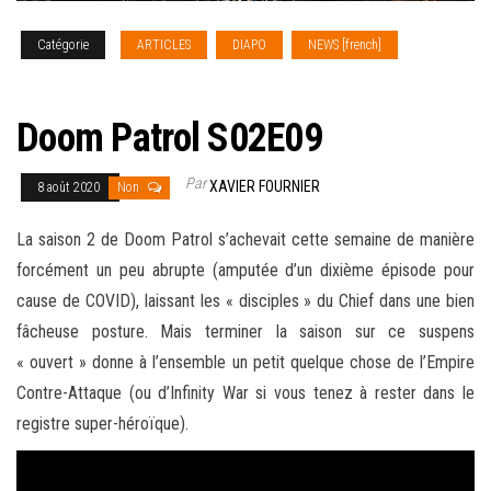
Catégorie
ARTICLES
DIAPO
NEWS [french]
SERIES
TV
Doom Patrol S02E09
Par
XAVIER FOURNIER
8 août 2020
Non
La saison 2 de Doom Patrol s’achevait cette semaine de manière
forcément un peu abrupte (amputée d’un dixième épisode pour
cause de COVID), laissant les « disciples » du Chief dans une bien
fâcheuse posture. Mais terminer
la saison sur ce suspens
« ouvert » donne à l’ensemble un petit quelque chose de l’Empire
Contre-Attaque (ou d’Infinity War si vous tenez à rester dans le
registre super-héroïque).