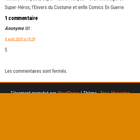
Super-Héros, l'Envers du Costume et enfin Comics En Guerre.
1 commentaire
Anonyme
dit :
9 août 2020 à 19:29
5
Les commentaires sont fermés.
Fièrement propulsé par
WordPress
|
Thème :
Envo Magazine