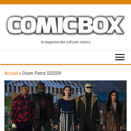
Skip
to
the
content
le magazine des cultures comics
Accueil
»
Doom Patrol S02E09