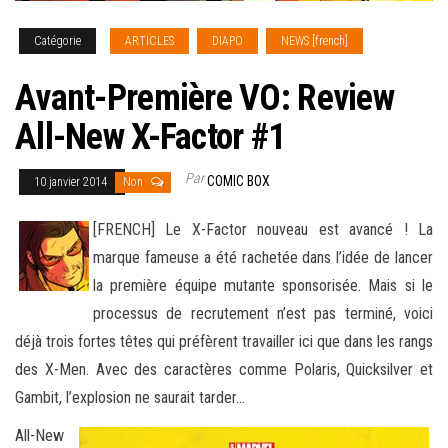
Catégorie
ARTICLES
DIAPO
NEWS [french]
Avant-Première VO: Review
All-New X-Factor #1
Par
COMIC BOX
10 janvier 2014
Non
[FRENCH] Le X-Factor nouveau est avancé ! La
marque fameuse a été rachetée dans l’idée de lancer
la première équipe mutante sponsorisée. Mais si le
processus de recrutement n’est pas terminé, voici
déjà trois fortes têtes qui préfèrent travailler ici que dans les rangs
des
X-Men. Avec des caractères comme Polaris, Quicksilver et
Gambit, l’explosion ne saurait tarder…
All-New