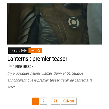
4 mars 2026
Non
Lanterns : premier teaser
Par
PIERRE BISSON
Il y a quelques heures, James Gunn et DC Studios
annonçaient que le premier teaser trailer de Lanterns, la
série…
Pagination
1
2
…
21
Suivant