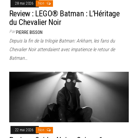
28 mai 2026
Non
Review : LEGO® Batman : L’Héritage
du Chevalier Noir
Par
PIERRE BISSON
Depuis la fin de la trilogie Batman: Arkham, les fans du
Chevalier Noir attendaient avec impatience le retour de
Batman…
22 mai 2026
Non