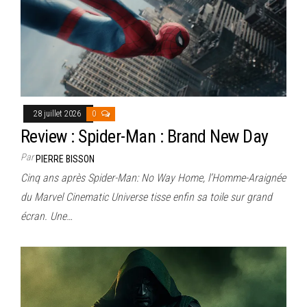
28 juillet 2026
0
Review : Spider-Man : Brand New Day
Par
PIERRE BISSON
Cinq ans après Spider-Man: No Way Home, l’Homme-Araignée
du Marvel Cinematic Universe tisse enfin sa toile sur grand
écran. Une…