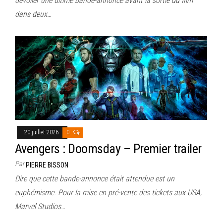
dévoiler une ultime bande-annonce avant la sortie du film
dans deux…
20 juillet 2026
0
Avengers : Doomsday – Premier trailer
Par
PIERRE BISSON
Dire que cette bande-annonce était attendue est un
euphémisme. Pour la mise en pré-vente des tickets aux USA,
Marvel Studios…