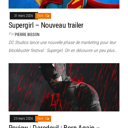
31 mars 2026
Non
Supergirl – Nouveau trailer
Par
PIERRE BISSON
DC Studios lance une nouvelle phase de marketing pour leur
blockbuster festival : Supergirl. On en découvre un peu plus…
25 mars 2026
Non