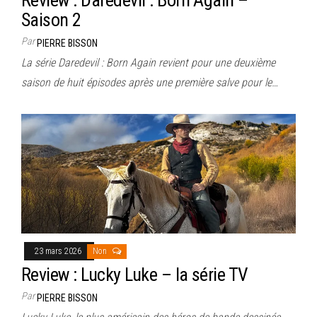
Review : Daredevil : Born Again –
Saison 2
Par
PIERRE BISSON
La série Daredevil : Born Again revient pour une deuxième
saison de huit épisodes après une première salve pour le…
23 mars 2026
Non
Review : Lucky Luke – la série TV
Par
PIERRE BISSON