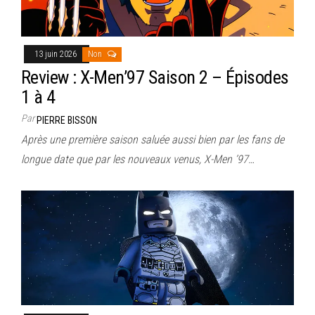
13 juin 2026
Non
Review : X-Men’97 Saison 2 – Épisodes
1 à 4
Par
PIERRE BISSON
Après une première saison saluée aussi bien par les fans de
longue date que par les nouveaux venus, X-Men ’97…