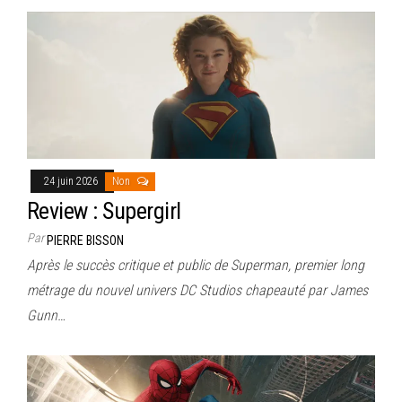
24 juin 2026
Non
Review : Supergirl
Par
PIERRE BISSON
Après le succès critique et public de Superman, premier long
métrage du nouvel univers DC Studios chapeauté par James
Gunn…