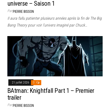
universe – Saison 1
Par
PIERRE BISSON
Il aura fallu patienter plusieurs années après la fin de The Big
Bang Theory pour voir l’univers imaginé par Chuck…
21 juillet 2026
0
BAtman: Knightfall Part 1 – Premier
trailer
Par
PIERRE BISSON