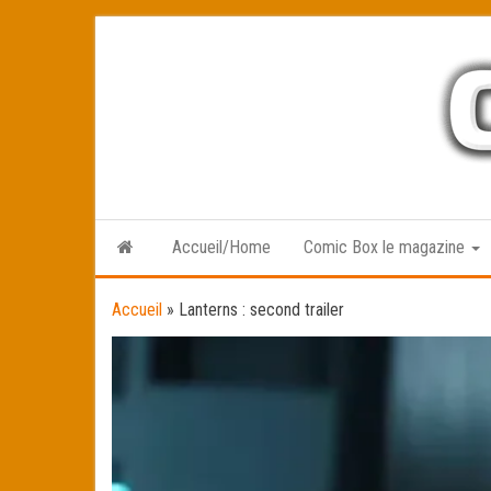
Skip
to
the
content
Accueil/Home
Comic Box le magazine
Accueil
»
Lanterns : second trailer