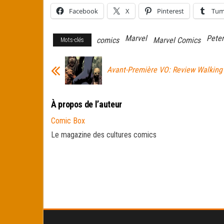
Facebook
X
Pinterest
Tum
Marvel
Peter
comics
Marvel Comics
Mots-clés
Avant-Première VO: Review Walkin
À propos de l’auteur
Comic Box
Le magazine des cultures comics