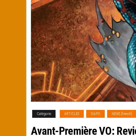
Catégorie
ARTICLES
DIAPO
NEWS [french]
Avant-Première VO: Rev