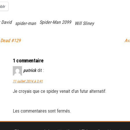
blr
 David
Spider-Man 2099
spider-man
Will Sliney
g Dead #129
Av
1 commentaire
patrick
dit :
11 juillet 2014 à 3:41
Je croyais que ce spidey venait d’un futur alternatif.
Les commentaires sont fermés.