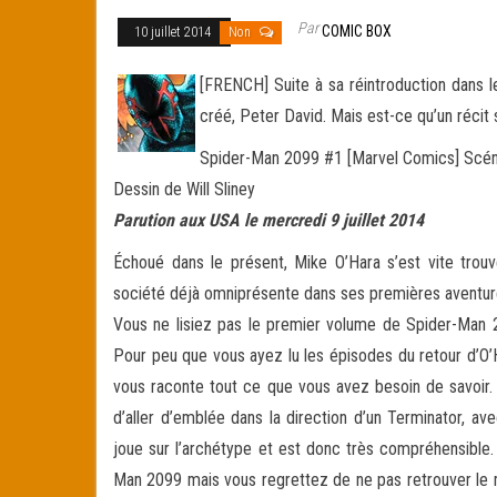
Par
COMIC BOX
10 juillet 2014
Non
[FRENCH] Suite à sa réintroduction dans l
créé, Peter David. Mais est-ce qu’un récit
Spider-Man 2099 #1 [Marvel Comics] Scén
Dessin de Will Sliney
Parution aux USA le mercredi 9 juillet 2014
Échoué dans le présent, Mike O’Hara s’est vite trouvé
société déjà omniprésente dans ses premières aventures i
Vous ne lisiez pas le premier volume de Spider-Man 
Pour peu que vous ayez lu les épisodes du retour d’O
vous raconte tout ce que vous avez besoin de savoir. 
d’aller d’emblée dans la direction d’un Terminator, av
joue sur l’archétype et est donc très compréhensible.
Man 2099 mais vous regrettez de ne pas retrouver le 