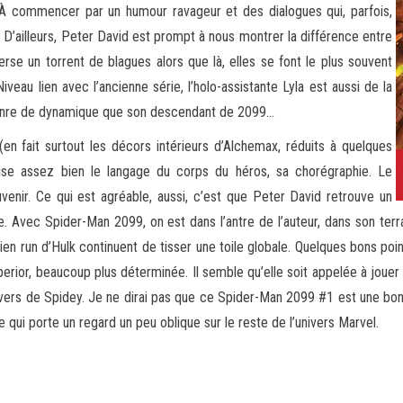
À commencer par un humour ravageur et des dialogues qui, parfois,
. D’ailleurs, Peter David est prompt à nous montrer la différence entre
se un torrent de blagues alors que là, elles se font le plus souvent
iveau lien avec l’ancienne série, l’holo-assistante Lyla est aussi de la
enre de dynamique que son descendant de 2099…
(en fait surtout les décors intérieurs d’Alchemax, réduits à quelques
trise assez bien le langage du corps du héros, sa chorégraphie. Le
r. Ce qui est agréable, aussi, c’est que Peter David retrouve un
le. Avec Spider-Man 2099, on est dans l’antre de l’auteur, dans son terr
 run d’Hulk continuent de tisser une toile globale. Quelques bons points
ior, beaucoup plus déterminée. Il semble qu’elle soit appelée à jouer u
nivers de Spidey. Je ne dirai pas que ce Spider-Man 2099 #1 est une bon
 qui porte un regard un peu oblique sur le reste de l’univers Marvel.