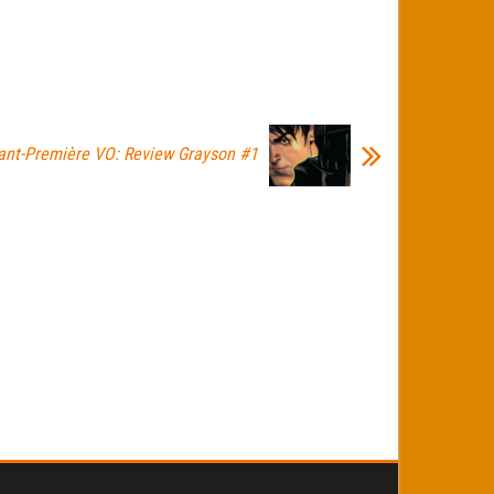
ant-Première VO: Review Grayson #1