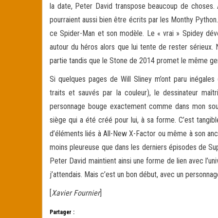
la date, Peter David transpose beaucoup de choses. 
pourraient aussi bien être écrits par les Monthy Python
ce Spider-Man et son modèle. Le « vrai » Spidey déver
autour du héros alors que lui tente de rester sérieux. N
partie tandis que le Stone de 2014 promet le même g
Si quelques pages de Will Sliney m’ont paru inégales 
traits et sauvés par la couleur), le dessinateur maî
personnage bouge exactement comme dans mon souveni
siège qui a été créé pour lui, à sa forme. C’est tangib
d’éléments liés à All-New X-Factor ou même à son ancien
moins pleureuse que dans les derniers épisodes de Super
Peter David maintient ainsi une forme de lien avec l’u
j’attendais. Mais c’est un bon début, avec un personnage
[
Xavier Fournier
]
Partager :