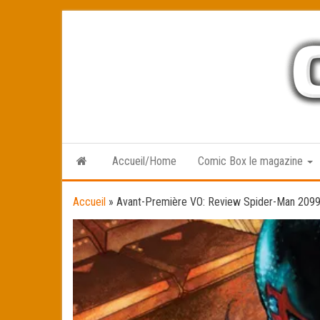
Skip
to
the
content
Accueil/Home
Comic Box le magazine
Accueil
»
Avant-Première VO: Review Spider-Man 209