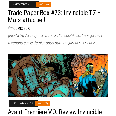
9 décembre 2012
Non
Trade Paper Box #73: Invincible T7 –
Mars attaque !
Par
COMIC BOX
[FRENCH] Alors que le tome 8 d’Invincible sort ces jours-ci,
revenons sur le dernier opus paru en juin dernier chez…
30 octobre 2012
Non
Avant-Première VO: Review Invincible