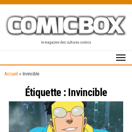
Skip
to
the
content
le magazine des cultures comics
Accueil
»
Invincible
Étiquette :
Invincible