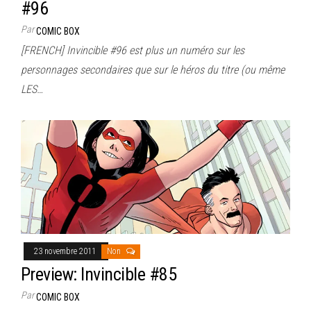
#96
Par
COMIC BOX
[FRENCH] Invincible #96 est plus un numéro sur les
personnages secondaires que sur le héros du titre (ou même
LES…
23 novembre 2011
Non
Preview: Invincible #85
Par
COMIC BOX