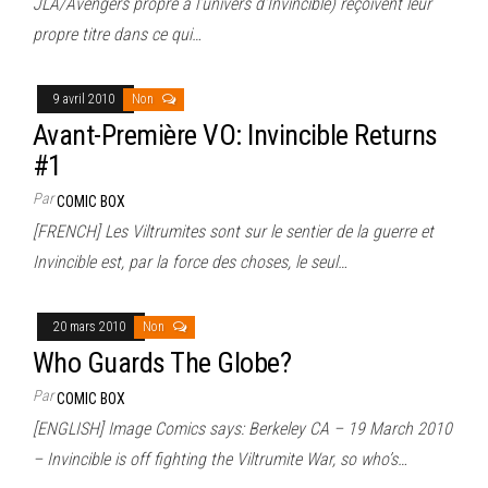
JLA/Avengers propre à l’univers d’Invincible) reçoivent leur
propre titre dans ce qui…
9 avril 2010
Non
Avant-Première VO: Invincible Returns
#1
Par
COMIC BOX
[FRENCH] Les Viltrumites sont sur le sentier de la guerre et
Invincible est, par la force des choses, le seul…
20 mars 2010
Non
Who Guards The Globe?
Par
COMIC BOX
[ENGLISH] Image Comics says: Berkeley CA – 19 March 2010
– Invincible is off fighting the Viltrumite War, so who’s…