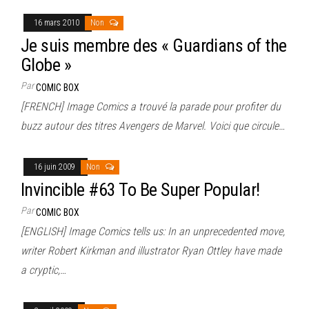
16 mars 2010
Non
Je suis membre des « Guardians of the
Globe »
Par
COMIC BOX
[FRENCH] Image Comics a trouvé la parade pour profiter du
buzz autour des titres Avengers de Marvel. Voici que circule…
16 juin 2009
Non
Invincible #63 To Be Super Popular!
Par
COMIC BOX
[ENGLISH] Image Comics tells us: In an unprecedented move,
writer Robert Kirkman and illustrator Ryan Ottley have made
a cryptic,…