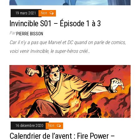
19 mars 2021
Non
Invincible S01 – Épisode 1 à 3
Par
PIERRE BISSON
Car il n’y a pas que Marvel et DC quand on parle de comics,
voici venir Invincible, le super-héros créé…
16 décembre 2020
Non
Calendrier de l’avent : Fire Power –