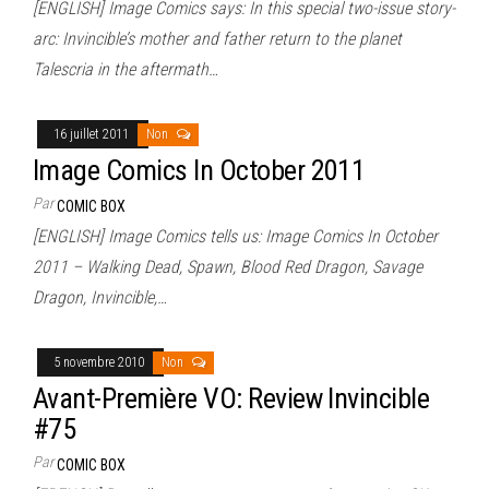
[ENGLISH] Image Comics says: In this special two-issue story-
arc: Invincible’s mother and father return to the planet
Talescria in the aftermath…
16 juillet 2011
Non
Image Comics In October 2011
Par
COMIC BOX
[ENGLISH] Image Comics tells us: Image Comics In October
2011 – Walking Dead, Spawn, Blood Red Dragon, Savage
Dragon, Invincible,…
5 novembre 2010
Non
Avant-Première VO: Review Invincible
#75
Par
COMIC BOX