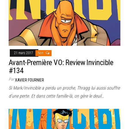
21 mars 2017
Non
Avant-Première VO: Review Invincible
#134
Par
XAVIER FOURNIER
Si Mark/Invincible a perdu un proche, Thragg lui aussi souffre
d’une perte. Et dans cette famille-là, on gère le deuil…