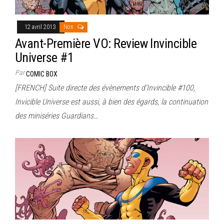
12 avril 2013
Non
Avant-Première VO: Review Invincible
Universe #1
Par
COMIC BOX
[FRENCH] Suite directe des évènements d’Invincible #100,
Invicible Universe est aussi, à bien des égards, la continuation
des miniséries Guardians…