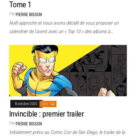
Tome 1
Par
PIERRE BISSON
Noël approche et nous avons décidé de vous proposer un
calendrier de l’avent avec un « Top 10 » des albums à…
8 octobre 2020
Non
Invincible : premier trailer
Par
PIERRE BISSON
Initialement prévu au Comic Con de San Diego, le trailer de la