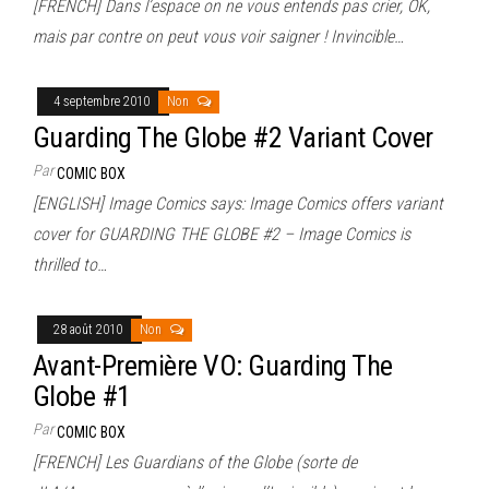
[FRENCH] Dans l’espace on ne vous entends pas crier, OK,
mais par contre on peut vous voir saigner ! Invincible…
4 septembre 2010
Non
Guarding The Globe #2 Variant Cover
Par
COMIC BOX
[ENGLISH] Image Comics says: Image Comics offers variant
cover for GUARDING THE GLOBE #2 – Image Comics is
thrilled to…
28 août 2010
Non
Avant-Première VO: Guarding The
Globe #1
Par
COMIC BOX
[FRENCH] Les Guardians of the Globe (sorte de