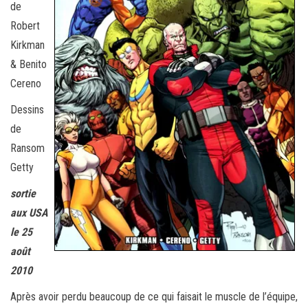
de
Robert
Kirkman
& Benito
Cereno
Dessins
de
Ransom
Getty
sortie
aux USA
le 25
août
2010
Après avoir perdu beaucoup de ce qui faisait le muscle de l’équipe,