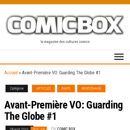
Skip
to
the
content
le magazine des cultures comics
Accueil
»
Avant-Première VO: Guarding The Globe #1
Catégorie
ARTICLES
DIAPO
NEWS [french]
Avant-Première VO: Guarding
The Globe #1
Par
COMIC BOX
28 août 2010
Non