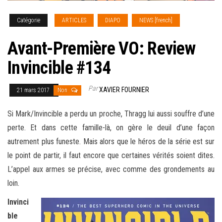
Catégorie
ARTICLES
DIAPO
NEWS [french]
Avant-Première VO: Review
Invincible #134
Par
XAVIER FOURNIER
21 mars 2017
Non
Si Mark/Invincible a perdu un proche, Thragg lui aussi souffre d’une
perte. Et dans cette famille-là, on gère le deuil d’une façon
autrement plus funeste. Mais alors que le héros de la série est sur
le point de partir, il faut encore que certaines vérités soient dites.
L’appel aux armes se précise, avec comme des
grondements au
loin.
Invinci
ble