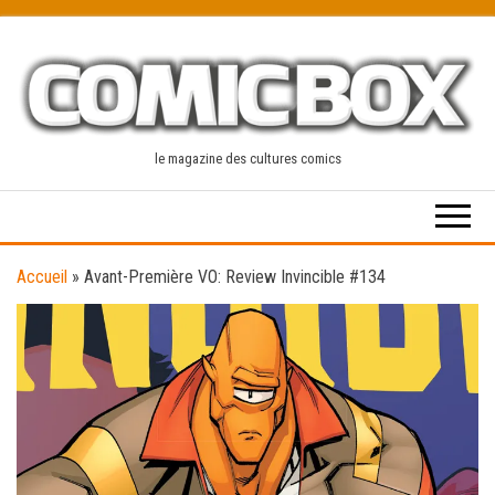
Skip
to
the
content
le magazine des cultures comics
Accueil
»
Avant-Première VO: Review Invincible #134