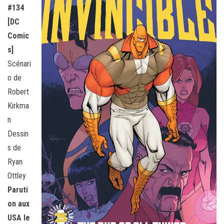
#134
[DC
Comic
s]
Scénari
o de
Robert
Kirkma
n
Dessin
s de
Ryan
Ottley
Paruti
on aux
USA le