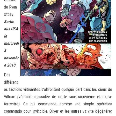
de Ryan
Ottley
Sortie
aux USA
le
mercredi
3
novembr
e 2010
Des
différent
es factions viltrumites s’affrontent quelque part dans les cieux de
Viltrum (véritable mausolée de cette race supérieure et extra-
terrestre). Ce qui commence comme une simple opération
commando pour Invincible, Oliver et les autres va vite dégénérer