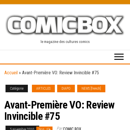
Skip
to
the
content
le magazine des cultures comics
Accueil
»
Avant-Première VO: Review Invincible #75
Catégorie
ARTICLES
DIAPO
NEWS [french]
Avant-Première VO: Review
Invincible #75
Par
COMIC BOX
5 novembre 2010
Non