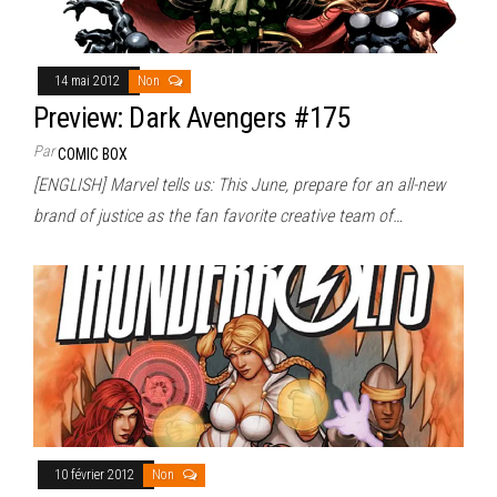
14 mai 2012
Non
Preview: Dark Avengers #175
Par
COMIC BOX
[ENGLISH] Marvel tells us: This June, prepare for an all-new
brand of justice as the fan favorite creative team of…
10 février 2012
Non