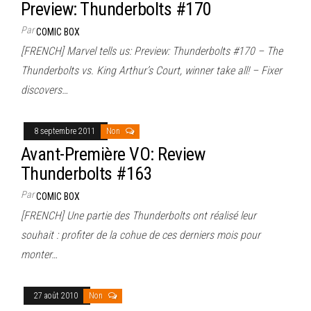
Preview: Thunderbolts #170
Par
COMIC BOX
[FRENCH] Marvel tells us: Preview: Thunderbolts #170 – The
Thunderbolts vs. King Arthur’s Court, winner take all! – Fixer
discovers…
8 septembre 2011
Non
Avant-Première VO: Review
Thunderbolts #163
Par
COMIC BOX
[FRENCH] Une partie des Thunderbolts ont réalisé leur
souhait : profiter de la cohue de ces derniers mois pour
monter…
27 août 2010
Non