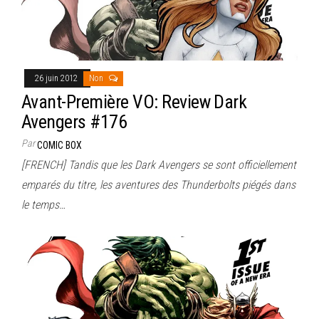
26 juin 2012
Non
Avant-Première VO: Review Dark
Avengers #176
Par
COMIC BOX
[FRENCH] Tandis que les Dark Avengers se sont officiellement
emparés du titre, les aventures des Thunderbolts piégés dans
le temps…