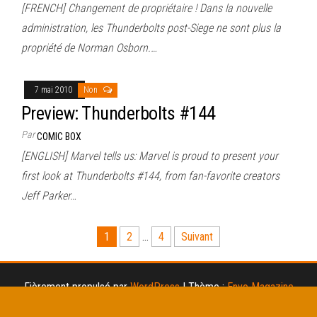
[FRENCH] Changement de propriétaire ! Dans la nouvelle
administration, les Thunderbolts post-Siege ne sont plus la
propriété de Norman Osborn.…
7 mai 2010
Non
Preview: Thunderbolts #144
Par
COMIC BOX
[ENGLISH] Marvel tells us: Marvel is proud to present your
first look at Thunderbolts #144, from fan-favorite creators
Jeff Parker…
Pagination
1
2
…
4
Suivant
des
publications
Fièrement propulsé par
WordPress
|
Thème :
Envo Magazine