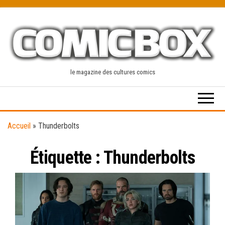
Skip
to
the
content
le magazine des cultures comics
Accueil
»
Thunderbolts
Étiquette :
Thunderbolts