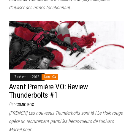
d’utiliser des armes fonctionnant…
7 décembre 2012
Non
Avant-Première VO: Review
Thunderbolts #1
Par
COMIC BOX
[FRENCH] Les nouveaux Thunderbolts sont là ! Le Hulk rouge
opère un recrutement parmi les héros-tueurs de l’univers
Marvel pour…