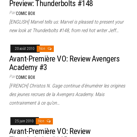
Preview: Thunderbolts #148
Par
COMIC BOX
[ENGLISH] Marvel tells us: Marvel is pleased to present your
new look at Thunderbolts #148, from red hot writer Jeff…
20 août 2010
Non
Avant-Première VO: Review Avengers
Academy #3
Par
COMIC BOX
[FRENCH] Christos N. Gage continue d’énumérer les origines
des jeunes recrues de la Avengers Academy. Mais
contrairement à ce qu’on…
25 juin 2010
Non
Avant-Première VO: Review