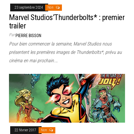
23 septembre 2024
Non
Marvel Studios’Thunderbolts* : premier
trailer
Par
PIERRE BISSON
Pour bien commencer la semaine, Marvel Studios nous
présentent les premières images de Thunderbolts*, prévu au
cinéma en mai prochain.…
22 février 2017
Non