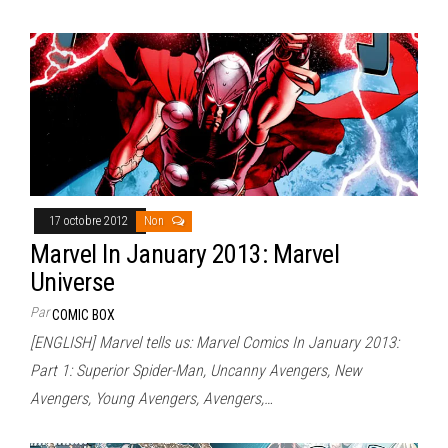
17 octobre 2012
Non
Marvel In January 2013: Marvel
Universe
Par
COMIC BOX
[ENGLISH] Marvel tells us: Marvel Comics In January 2013:
Part 1: Superior Spider-Man, Uncanny Avengers, New
Avengers, Young Avengers, Avengers,…