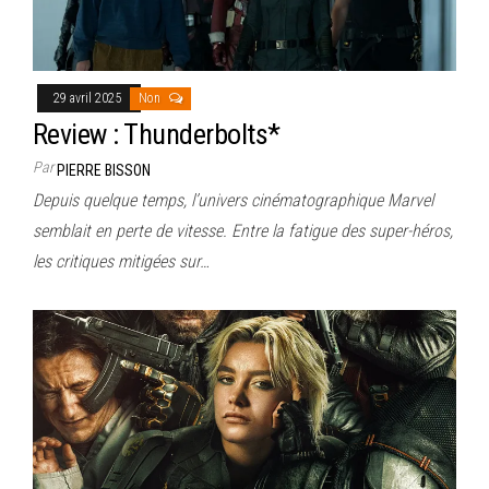
29 avril 2025
Non
Review : Thunderbolts*
Par
PIERRE BISSON
Depuis quelque temps, l’univers cinématographique Marvel
semblait en perte de vitesse. Entre la fatigue des super-héros,
les critiques mitigées sur…