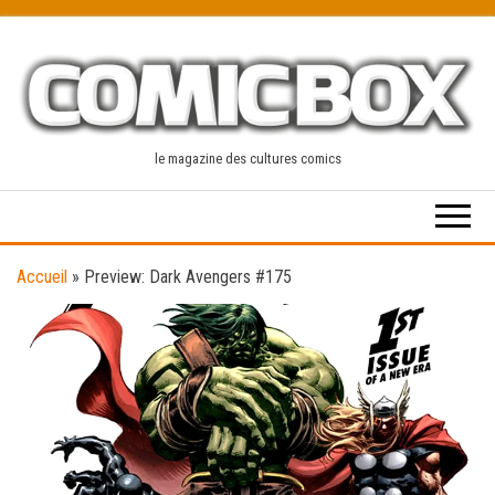
Skip
to
the
content
le magazine des cultures comics
Accueil
»
Preview: Dark Avengers #175