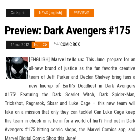
Catégorie
NEWS [english]
PREVIEWS
Preview: Dark Avengers #175
Par
COMIC BOX
14 mai 2012
Non
[ENGLISH]
Marvel tells us:
This June, prepare for an
all-new brand of justice as the fan favorite creative
team of Jeff Parker and Declan Shalvey bring fans a
new line-up of Earth’s Deadliest in Dark Avengers
#175! Featuring the Dark Scarlet Witch
, Dark Spider-Man,
Trickshot, Ragnarok, Skaar and Luke Cage – this new team will
take on a mission that only they can tackle! Can Luke Cage keep
this team in check or is he in for a world of hurt? Find out in Dark
Avengers #175 hitting comic shops, the Marvel Comics app, and
Marvel Digital Comic Shop this June!