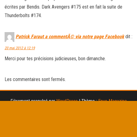
écrites par Bendis. Dark Avengers #175 est en fait la suite de
Thunderbolts #174.
Patrick Faraut a commentÃ© via notre page Facebook
dit :
20 mai 2012 à 12:19
Merci pour tes précisions judicieuses, bon dimanche.
Les commentaires sont fermés.
Fièrement propulsé par
WordPress
|
Thème :
Envo Magazine