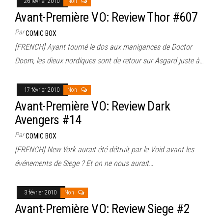
26 février 2010
Non
Avant-Première VO: Review Thor #607
Par
COMIC BOX
[FRENCH] Ayant tourné le dos aux manigances de Doctor
Doom, les dieux nordiques sont de retour sur Asgard juste à…
17 février 2010
Non
Avant-Première VO: Review Dark
Avengers #14
Par
COMIC BOX
[FRENCH] New York aurait été détruit par le Void avant les
événements de Siege ? Et on ne nous aurait…
3 février 2010
Non
Avant-Première VO: Review Siege #2