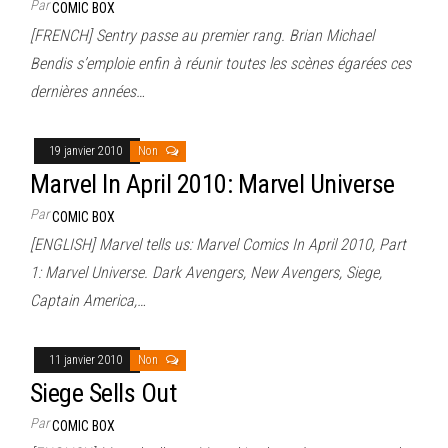
Par
COMIC BOX
[FRENCH] Sentry passe au premier rang. Brian Michael
Bendis s’emploie enfin à réunir toutes les scènes égarées ces
dernières années…
19 janvier 2010
Non
Marvel In April 2010: Marvel Universe
Par
COMIC BOX
[ENGLISH] Marvel tells us: Marvel Comics In April 2010, Part
1: Marvel Universe. Dark Avengers, New Avengers, Siege,
Captain America,…
11 janvier 2010
Non
Siege Sells Out
Par
COMIC BOX