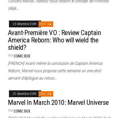
l’univers Marvel, l’éditeur nous ressort le concept de Frontline
(déjà…
23 décembre 2009
Non
Avant-Première VO : Review Captain
America Reborn: Who will wield the
shield?
Par
COMIC BOX
[FRENCH] Avant même la conclusion de Captain America:
Reborn, Marvel nous propose cette semaine un one-shot
servant d’épilogue au retour…
22 décembre 2009
Non
Marvel In March 2010: Marvel Universe
Par
COMIC BOX