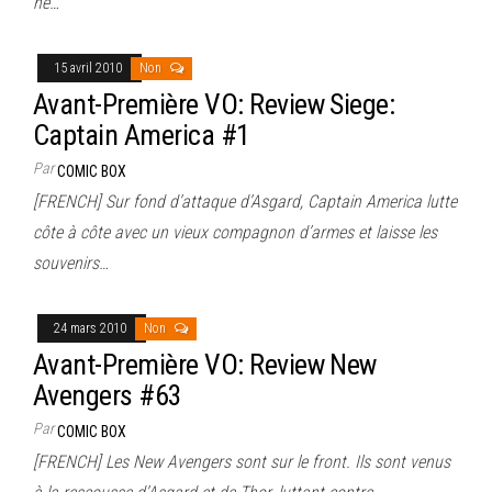
ne…
15 avril 2010
Non
Avant-Première VO: Review Siege:
Captain America #1
Par
COMIC BOX
[FRENCH] Sur fond d’attaque d’Asgard, Captain America lutte
côte à côte avec un vieux compagnon d’armes et laisse les
souvenirs…
24 mars 2010
Non
Avant-Première VO: Review New
Avengers #63
Par
COMIC BOX
[FRENCH] Les New Avengers sont sur le front. Ils sont venus