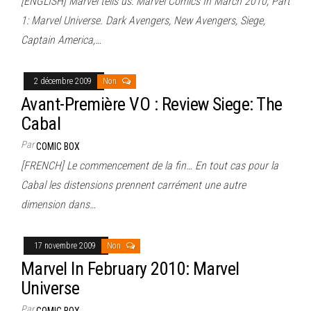
[ENGLISH] Marvel tells us: Marvel Comics In March 2010, Part
1: Marvel Universe. Dark Avengers, New Avengers, Siege,
Captain America,…
2 décembre 2009
Non
Avant-Première VO : Review Siege: The
Cabal
Par
COMIC BOX
[FRENCH] Le commencement de la fin… En tout cas pour la
Cabal les distensions prennent carrément une autre
dimension dans…
17 novembre 2009
Non
Marvel In February 2010: Marvel
Universe
Par
COMIC BOX