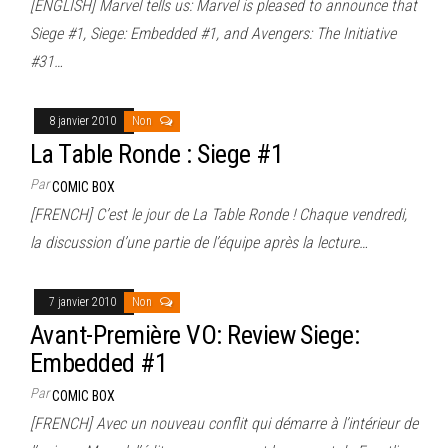
[ENGLISH] Marvel tells us: Marvel is pleased to announce that
Siege #1, Siege: Embedded #1, and Avengers: The Initiative
#31…
8 janvier 2010
Non
La Table Ronde : Siege #1
Par
COMIC BOX
[FRENCH] C’est le jour de La Table Ronde ! Chaque vendredi,
la discussion d’une partie de l’équipe après la lecture…
7 janvier 2010
Non
Avant-Première VO: Review Siege:
Embedded #1
Par
COMIC BOX
[FRENCH] Avec un nouveau conflit qui démarre à l’intérieur de