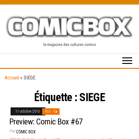
Skip
to
the
content
le magazine des cultures comics
Accueil
»
SIEGE
Étiquette :
SIEGE
11 octobre 2010
Non
Preview: Comic Box #67
Par
COMIC BOX