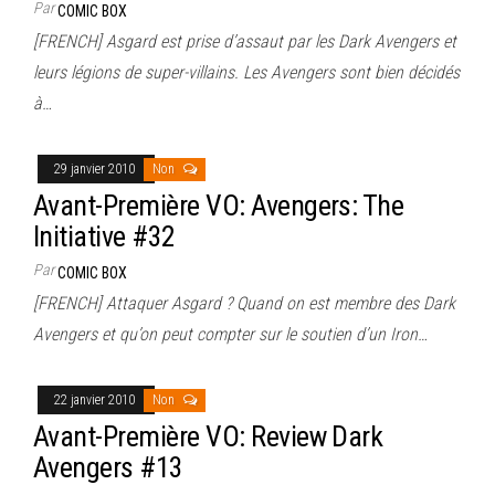
Par
COMIC BOX
[FRENCH] Asgard est prise d’assaut par les Dark Avengers et
leurs légions de super-villains. Les Avengers sont bien décidés
à…
29 janvier 2010
Non
Avant-Première VO: Avengers: The
Initiative #32
Par
COMIC BOX
[FRENCH] Attaquer Asgard ? Quand on est membre des Dark
Avengers et qu’on peut compter sur le soutien d’un Iron…
22 janvier 2010
Non
Avant-Première VO: Review Dark
Avengers #13