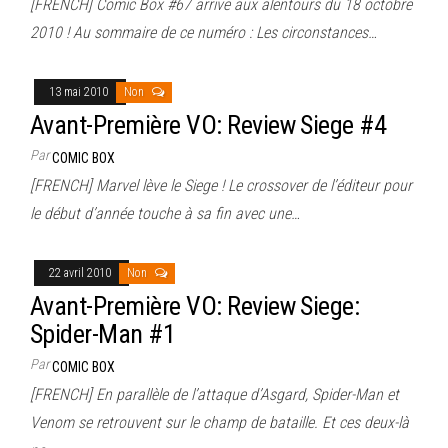
[FRENCH] Comic Box #67 arrive aux alentours du 18 octobre
2010 ! Au sommaire de ce numéro : Les circonstances…
13 mai 2010
Non
Avant-Première VO: Review Siege #4
Par
COMIC BOX
[FRENCH] Marvel lève le Siege ! Le crossover de l’éditeur pour
le début d’année touche à sa fin avec une…
22 avril 2010
Non
Avant-Première VO: Review Siege:
Spider-Man #1
Par
COMIC BOX
[FRENCH] En parallèle de l’attaque d’Asgard, Spider-Man et
Venom se retrouvent sur le champ de bataille. Et ces deux-là