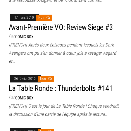
à la rescousse d’Asgard et de Thor, luttant contre…
17 mars 2010
Non
Avant-Première VO: Review Siege #3
Par
COMIC BOX
[FRENCH] Après deux épisodes pendant lesquels les Dark
Avengers ont pu s’en donner à cœur joie à ravager Asgard
et…
26 février 2010
Non
La Table Ronde : Thunderbolts #141
Par
COMIC BOX
[FRENCH] C’est le jour de La Table Ronde ! Chaque vendredi,
la discussion d’une partie de l’équipe après la lecture…