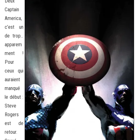
Deux
Captain
America,
c’est un
de trop…
apparem
ment !
Pour
ceux qui
auraient
manqué
le début :
Steve
Rogers
est de
retour.