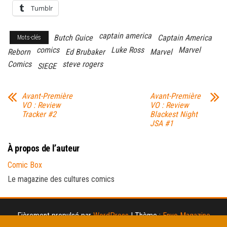
Tumblr
captain america
Butch Guice
Captain America
Mots-clés
comics
Luke Ross
Marvel
Reborn
Ed Brubaker
Marvel
Comics
steve rogers
SIEGE
Avant-Première
Avant-Première
VO : Review
VO : Review
Tracker #2
Blackest Night
JSA #1
À propos de l’auteur
Comic Box
Le magazine des cultures comics
Fièrement propulsé par
WordPress
|
Thème :
Envo Magazine