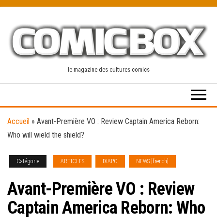
Skip
to
the
content
le magazine des cultures comics
Accueil
»
Avant-Première VO : Review Captain America Reborn:
Who will wield the shield?
Catégorie
ARTICLES
DIAPO
NEWS [french]
Avant-Première VO : Review
Captain America Reborn: Who