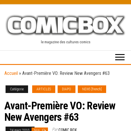
Skip
to
the
content
le magazine des cultures comics
Accueil
»
Avant-Première VO: Review New Avengers #63
Catégorie
ARTICLES
DIAPO
NEWS [french]
Avant-Première VO: Review
New Avengers #63
Par
COMIC BOX
24 mars 2010
Non