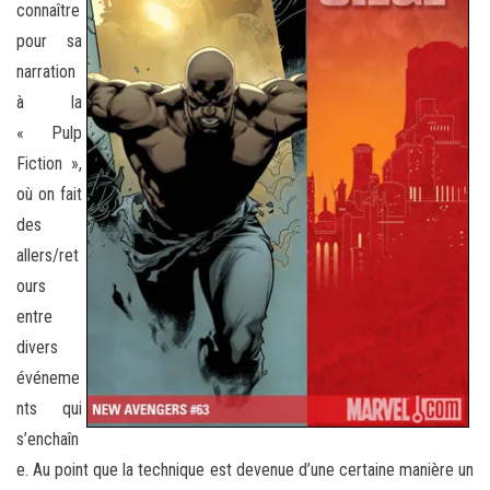
connaître
pour sa
narration
à la
« Pulp
Fiction »,
où on fait
des
allers/ret
ours
entre
divers
événeme
nts qui
s’enchaîn
e. Au point que la technique est devenue d’une certaine manière un