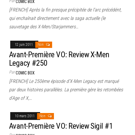
Par
COMIC BOX
[FRENCH] Après la fin presque précipitée de l’arc précédént,
qui enchaînait directement avec la saga actuelle (le
sauvetage des X-Men/Starjammers…
12 juin 2011
Non
Avant-Première VO: Review X-Men
Legacy #250
Par
COMIC BOX
[FRENCH] Le 250ème épisode d’X-Men Legacy est marqué
par deux histoires parallèles. La première gère les retombées
d’Age of X,…
10 mars 2011
Non
Avant-Première VO: Review Sigil #1
Par