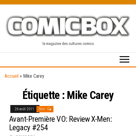
Skip
to
the
content
le magazine des cultures comics
Accueil
»
Mike Carey
Étiquette :
Mike Carey
26 août 2011
Non
Avant-Première VO: Review X-Men:
Legacy #254