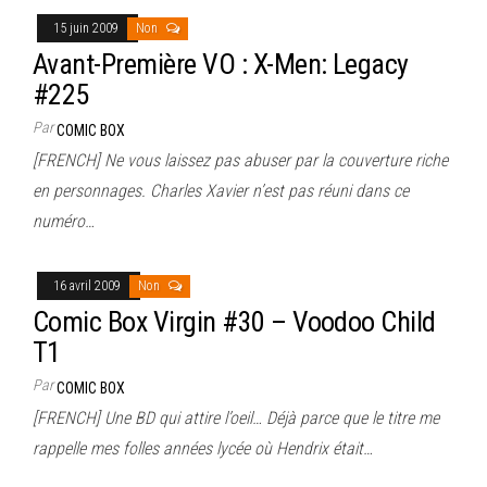
15 juin 2009
Non
Avant-Première VO : X-Men: Legacy
#225
Par
COMIC BOX
[FRENCH] Ne vous laissez pas abuser par la couverture riche
en personnages. Charles Xavier n’est pas réuni dans ce
numéro…
16 avril 2009
Non
Comic Box Virgin #30 – Voodoo Child
T1
Par
COMIC BOX
[FRENCH] Une BD qui attire l’oeil… Déjà parce que le titre me
rappelle mes folles années lycée où Hendrix était…