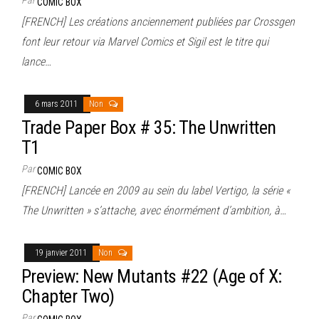
COMIC BOX
[FRENCH] Les créations anciennement publiées par Crossgen
font leur retour via Marvel Comics et Sigil est le titre qui
lance…
6 mars 2011
Non
Trade Paper Box # 35: The Unwritten
T1
Par
COMIC BOX
[FRENCH] Lancée en 2009 au sein du label Vertigo, la série «
The Unwritten » s’attache, avec énormément d’ambition, à…
19 janvier 2011
Non
Preview: New Mutants #22 (Age of X:
Chapter Two)
Par