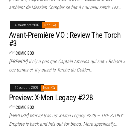
ambiant de Messiah Complex se fait à nouveau sentir. Les…
4 novembre 2009
Non
Avant-Première VO : Review The Torch
#3
Par
COMIC BOX
[FRENCH] Il n’y a pas que Captain America qui soit « Reborn »
ces temps-ci. Il y aussi la Torche du Golden…
16 octobre 2009
Non
Preview: X-Men Legacy #228
Par
COMIC BOX
[ENGLISH] Marvel tells us: X-Men Legacy #228 – THE STORY:
Emplate is back and he’s out for blood. More specifically,…