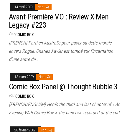
14 avril 2009
Non
Avant-Première VO : Review X-Men
Legacy #223
Par
COMIC BOX
[FRENCH] Parti en Australie pour payer sa dette morale
envers Rogue, Charles Xavier est tombé sur l’incarnation
d’une autre de…
13 mars 2009
Non
Comic Box Panel @ Thought Bubble 3
Par
COMIC BOX
[FRENCH/ENGLISH] Here’s the third and last chapter of « An
Evening With Comic Box », the panel we recorded at the end…
28 février 2009
Non