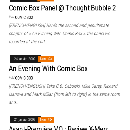
Comic Box Panel @ Thought Bubble 2
Par
COMIC BOX
[FRENCH/ENGLISH] Here’s the second and penultimate
chapter of « An Evening With Comic Box », the panel we
recorded at the end…
24 janvier 2009
Non
An Evening With Comic Box
Par
COMIC BOX
[FRENCH/ENGLISH] Take C.B. Cebulski, Mike Carey, Richard
Isanove and Mark Millar (from left to right) in the same room
and…
21 janvier 2009
Non
Avant-Première VO : Review X-Men: