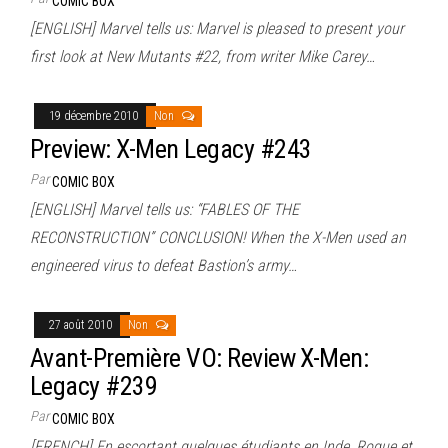
COMIC BOX
[ENGLISH] Marvel tells us: Marvel is pleased to present your
first look at New Mutants #22, from writer Mike Carey…
19 décembre 2010
Non
Preview: X-Men Legacy #243
Par
COMIC BOX
[ENGLISH] Marvel tells us: “FABLES OF THE
RECONSTRUCTION” CONCLUSION! When the X-Men used an
engineered virus to defeat Bastion’s army…
27 août 2010
Non
Avant-Première VO: Review X-Men:
Legacy #239
Par
COMIC BOX
[FRENCH] En escortant quelques étudiants en Inde, Rogue et