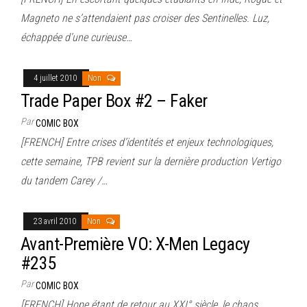
Magneto ne s’attendaient pas croiser des Sentinelles. Luz,
échappée d’une curieuse…
4 juillet 2010
Non
Trade Paper Box #2 – Faker
Par
COMIC BOX
[FRENCH] Entre crises d’identités et enjeux technologiques,
cette semaine, TPB revient sur la dernière production Vertigo
du tandem Carey /…
23 avril 2010
Non
Avant-Première VO: X-Men Legacy
#235
Par
COMIC BOX
[FRENCH] Hope étant de retour au XXI° siècle, le chaos