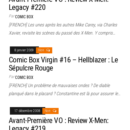
Legacy #220
Par
COMIC BOX
[FRENCH] Les unes après les autres Mike Carey, via Charles
Xavier, revisite les scènes du passé des X-Men. Y compris…
8 janvier 2009
Non
Comic Box Virgin #16 – Hellblazer : Le
Sépulcre Rouge
Par
COMIC BOX
[FRENCH] Un problème de mauvaises ondes ? De diable
planqué dans le placard ? Constantine est là pour assurer le…
17 décembre 2008
Non
Avant-Première VO : Review X-Men:
Legacy #219