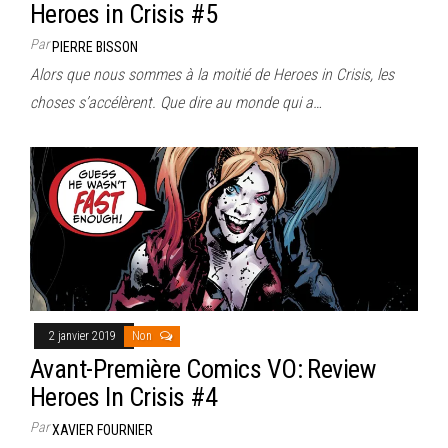
Heroes in Crisis #5
Par
PIERRE BISSON
Alors que nous sommes à la moitié de Heroes in Crisis, les
choses s’accélèrent. Que dire au monde qui a…
2 janvier 2019
Non
Avant-Première Comics VO: Review
Heroes In Crisis #4
Par
XAVIER FOURNIER