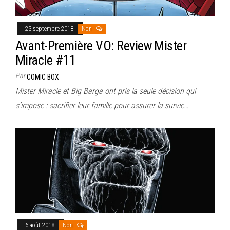
23 septembre 2018
Non
Avant-Première VO: Review Mister
Miracle #11
Par
COMIC BOX
Mister Miracle et Big Barga ont pris la seule décision qui
s’impose : sacrifier leur famille pour assurer la survie…
6 août 2018
Non