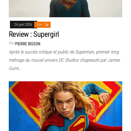
24 juin 2026
Non
Review : Supergirl
Par
PIERRE BISSON
Après le succès critique et public de Superman, premier long
métrage du nouvel univers DC Studios chapeauté par James
Gunn…