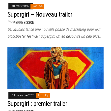
31 mars 2026
Non
Supergirl – Nouveau trailer
Par
PIERRE BISSON
DC Studios lance une nouvelle phase de marketing pour leur
blockbuster festival : Supergirl. On en découvre un peu plus…
11 décembre 2025
Non
Supergirl : premier trailer
Par