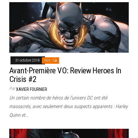
31 octobre 2018
Non
Avant-Première VO: Review Heroes In
Crisis #2
Par
XAVIER FOURNIER
Un certain nombre de héros de l’univers DC ont été
massacrés, avec seulement deux suspects apparents : Harley
Quinn et…