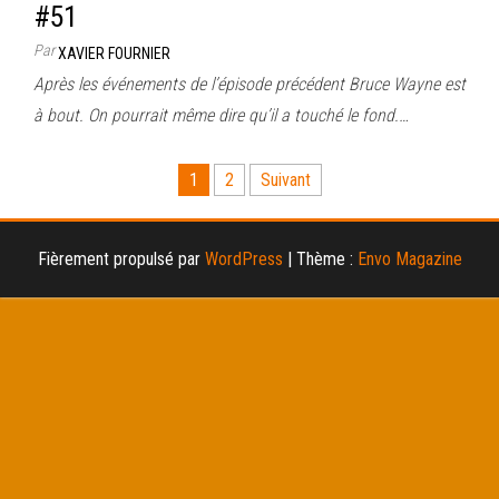
#51
Par
XAVIER FOURNIER
Après les événements de l’épisode précédent Bruce Wayne est
à bout. On pourrait même dire qu’il a touché le fond.…
Pagination
1
2
Suivant
des
publications
Fièrement propulsé par
WordPress
|
Thème :
Envo Magazine