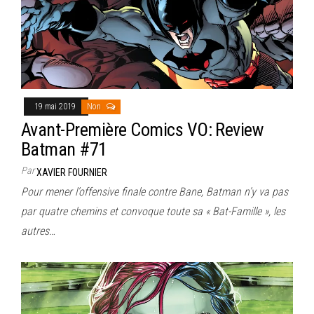
19 mai 2019
Non
Avant-Première Comics VO: Review
Batman #71
Par
XAVIER FOURNIER
Pour mener l’offensive finale contre Bane, Batman n’y va pas
par quatre chemins et convoque toute sa « Bat-Famille », les
autres…