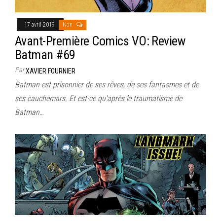
17 avril 2019
Non
Avant-Première Comics VO: Review
Batman #69
Par
XAVIER FOURNIER
Batman est prisonnier de ses rêves, de ses fantasmes et de
ses cauchemars. Et est-ce qu’après le traumatisme de
Batman…