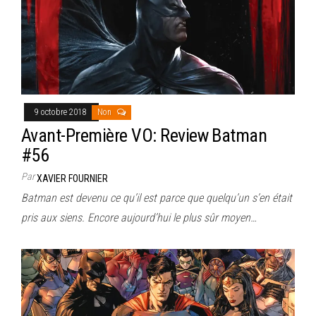
9 octobre 2018
Non
Avant-Première VO: Review Batman
#56
Par
XAVIER FOURNIER
Batman est devenu ce qu’il est parce que quelqu’un s’en était
pris aux siens. Encore aujourd’hui le plus sûr moyen…