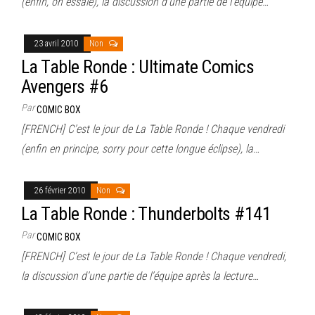
(enfin, on essaie), la discussion d’une partie de l’équipe…
23 avril 2010
Non
La Table Ronde : Ultimate Comics
Avengers #6
Par
COMIC BOX
[FRENCH] C’est le jour de La Table Ronde ! Chaque vendredi
(enfin en principe, sorry pour cette longue éclipse), la…
26 février 2010
Non
La Table Ronde : Thunderbolts #141
Par
COMIC BOX
[FRENCH] C’est le jour de La Table Ronde ! Chaque vendredi,
la discussion d’une partie de l’équipe après la lecture…