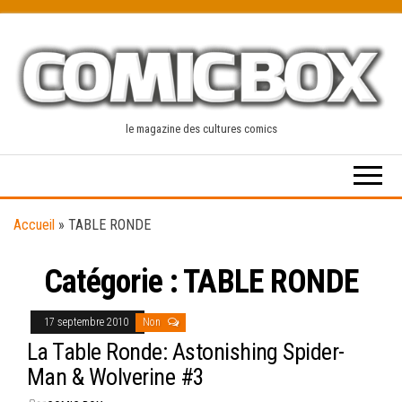
Skip
to
the
content
le magazine des cultures comics
Accueil
»
TABLE RONDE
Catégorie :
TABLE RONDE
17 septembre 2010
Non
La Table Ronde: Astonishing Spider-
Man & Wolverine #3