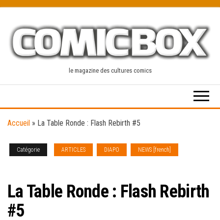
Skip
to
the
content
le magazine des cultures comics
Accueil
»
La Table Ronde : Flash Rebirth #5
Catégorie
ARTICLES
DIAPO
NEWS [french]
TABLE
RONDE
La Table Ronde : Flash Rebirth
#5