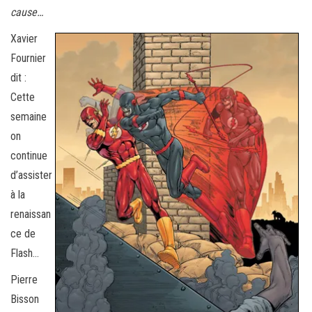
cause…
Xavier
Fournier
dit :
Cette
semaine
on
continue
d’assister
à la
renaissan
ce de
Flash…
Pierre
Bisson