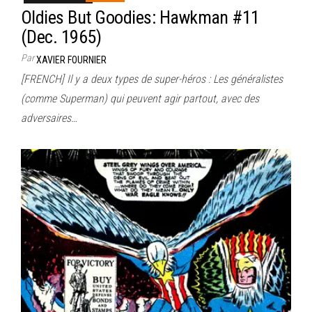
Oldies But Goodies: Hawkman #11
(Dec. 1965)
Par
XAVIER FOURNIER
[FRENCH] Il y a deux types de super-héros : Les généralistes
(comme Superman) qui peuvent agir partout, avec des
adversaires…