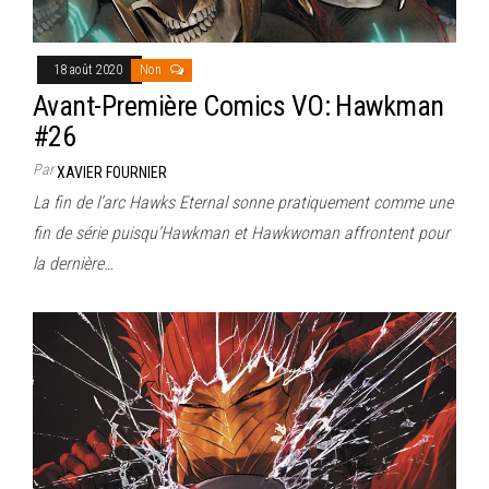
18 août 2020
Non
Avant-Première Comics VO: Hawkman
#26
Par
XAVIER FOURNIER
La fin de l’arc Hawks Eternal sonne pratiquement comme une
fin de série puisqu’Hawkman et Hawkwoman affrontent pour
la dernière…