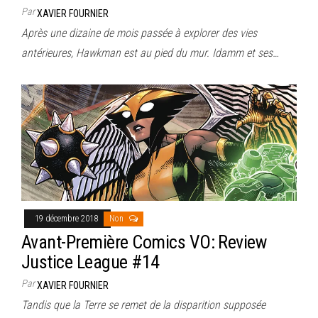
Par
XAVIER FOURNIER
Après une dizaine de mois passée à explorer des vies
antérieures, Hawkman est au pied du mur. Idamm et ses…
19 décembre 2018
Non
Avant-Première Comics VO: Review
Justice League #14
Par
XAVIER FOURNIER
Tandis que la Terre se remet de la disparition supposée