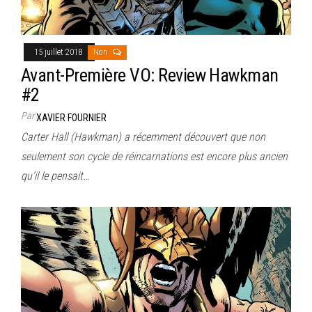
15 juillet 2018
Non
Avant-Première VO: Review Hawkman
#2
Par
XAVIER FOURNIER
Carter Hall (Hawkman) a récemment découvert que non
seulement son cycle de réincarnations est encore plus ancien
qu’il le pensait…