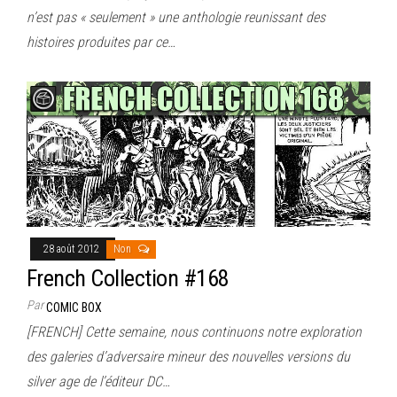
n’est pas « seulement » une anthologie reunissant des
histoires produites par ce…
28 août 2012
Non
French Collection #168
Par
COMIC BOX
[FRENCH] Cette semaine, nous continuons notre exploration
des galeries d’adversaire mineur des nouvelles versions du
silver age de l’éditeur DC…