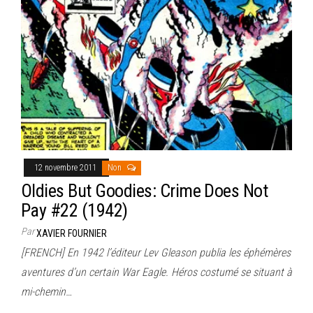
12 novembre 2011
Non
Oldies But Goodies: Crime Does Not
Pay #22 (1942)
Par
XAVIER FOURNIER
[FRENCH] En 1942 l’éditeur Lev Gleason publia les éphémères
aventures d’un certain War Eagle. Héros costumé se situant à
mi-chemin…