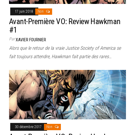
17 juin 2018
Non
Avant-Première VO: Review Hawkman
#1
Par
XAVIER FOURNIER
Alors que le retour de la vraie Justice Society of America se
fait toujours attendre, Hawkman fait partie des rares…
30 décembre 2017
Non