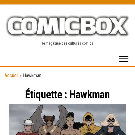
Skip
to
the
content
le magazine des cultures comics
Accueil
»
Hawkman
Étiquette :
Hawkman