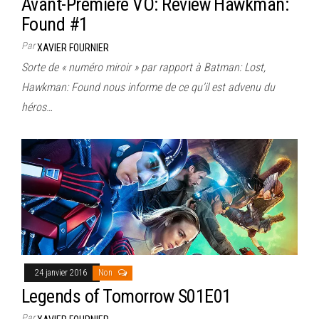
Avant-Première VO: Review Hawkman:
Found #1
Par
XAVIER FOURNIER
Sorte de « numéro miroir » par rapport à Batman: Lost,
Hawkman: Found nous informe de ce qu’il est advenu du
héros…
24 janvier 2016
Non
Legends of Tomorrow S01E01
Par