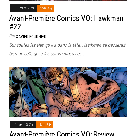
11 mars 2020
Non
Avant-Première Comics VO: Hawkman
#22
Par
XAVIER FOURNIER
Sur toutes les vies qu’il a dans la tête, Hawkman se passerait
bien de celle qui a les commandes ces…
14 avril 2019
Non
Avant-Première Comics VO: Review