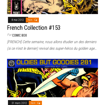
8 mai 2012
Non
French Collection #153
Par
COMIC BOX
[FRENCH] Cette semaine, nous allons étudier un des derniers
(si ce n’est le dernier) revival des super-héros du golden age…
31 mars 2012
Non