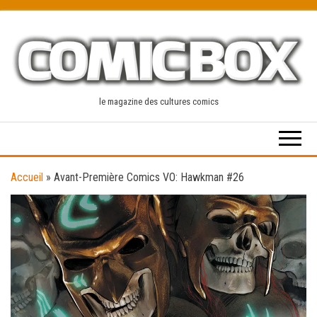
Skip
to
the
content
le magazine des cultures comics
Accueil
»
Avant-Première Comics VO: Hawkman #26