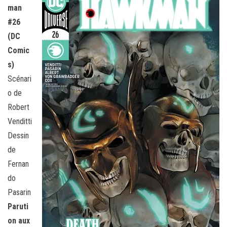
man
#26
(DC
Comic
s)
Scénari
o de
Robert
Venditti
Dessin
de
Fernan
do
Pasarin
Paruti
on aux