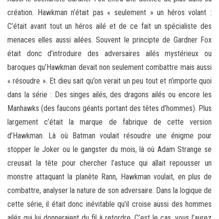
création. Hawkman n’était pas « seulement » un héros volant :
C’était avant tout un héros ailé et de ce fait un spécialiste des
menaces elles aussi ailées. Souvent le principte de Gardner Fox
était donc d’introduire des adversaires ailés mystérieux ou
baroques qu’Hawkman devait non seulement combattre mais aussi
« résoudre ». Et dieu sait qu’on verait un peu tout et n’importe quoi
dans la série : Des singes ailés, des dragons ailés ou encore les
Manhawks (des faucons géants portant des têtes d’hommes). Plus
largement c’était la marque de fabrique de cette version
d’Hawkman. Là où Batman voulait résoudre une énigme pour
stopper le Joker ou le gangster du mois, là où Adam Strange se
creusait la tête pour chercher l’astuce qui allait repousser un
monstre attaquant la planète Rann, Hawkman voulait, en plus de
combattre, analyser la nature de son adversaire. Dans la logique de
cette série, il était donc inévitable qu’il croise aussi des hommes
ailés qui lui donneraient du fil à retordre. C’est le cas, vous l’aurez