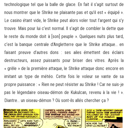
technologique tel que la balle de glace. En fait il s’agit surtout de
nous montrer que le Shrike ne plaisante pas et qu’il est « équipé ».
Le casino étant vide, le Shrike peut alors voler tout l’argent qui s’y
trouve. Mais pour lui c’est normal. Il s’agit de combler la dette que
le reste du monde doit à [son] peuple ». Quelques nuits plus tard,
c’est la banque centrale d’Angletterre que le Shrike attaque… en
faisant preuve d’autres dons : ses ailes émettent des éclairs
destructeurs, assez puissants pour briser des vitres. Après la
« grêle » de la première attaque, le Shrike attaque donc encore en
imitant un type de météo. Cette fois le voleur se vante de sa
propre puissance : « Rien ne peut résister au Shrike ! Car ne suis-je
pas le légendaire oiseau-démon de Kukulcan, revenu à la vie ! ».
Diantre… un oiseau-démon ? Où sont-ils allés chercher ça ?