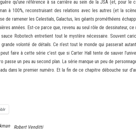
uère qu’une référence à sa carrière au sein de la JSA (et, pour le 
n à 100%, reconstruisant des relations avec les autres (et la scène 
isse de ramener les Celestials, Galactus, les géants prométhéens échap
ières années. Est-ce parce que, revenu au seul rôle de dessinateur, ce 
a sauce Robotech entretient tout le mystère nécessaire. Souvent car
e grande volonté de détails. Ce n’est tout le monde qui passerait aut
eut faire à cette série c’est que si Carter Hall tente de sauver l’unive
ro passe un peu au second plan. La série manque un peu de personnages 
adu dans le premier numéro. Et la fin de ce chapitre débouche sur d’autr
blr
kman
Robert Venditti