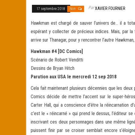
Par
XAVIER FOURNIER
17 septembre 2018
Non
Hawkman est chargé de sauver l’univers de… il a total
espérant y collecter de précieux indices. Mais, par la 
arrive sur Thanagar, pour y rencontrer l’autre
Hawkman, l
Hawkman #4 [DC Comics]
Scénario de Robert Venditti
Dessins de Bryan Hitch
Parution aux USA le mercredi 12 sep 2018
Cela fait maintenant plusieurs décennies que les deux
Comics décide de mettre l’accent sur le super-héros ex
Carter Hall, qui a conscience d’être la réincarnation d
c’est le « réincarné » qui prend le dessus, l’éditeur s
inscrivant ces deux personnages dans une même lignée
puissent finir par se croiser semblait encore s’éloig