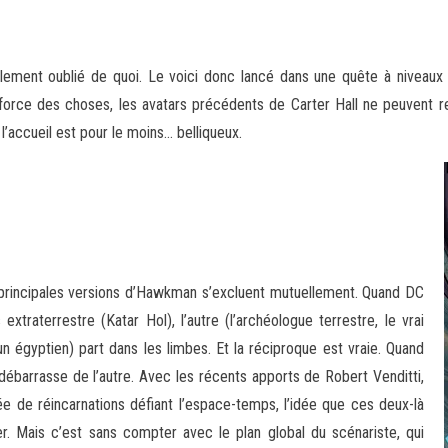
ement oublié de quoi. Le voici donc lancé dans une quête à niveaux mu
force des choses, les avatars précédents de Carter Hall ne peuvent reco
’accueil est pour le moins… belliqueux.
 principales versions d’Hawkman s’excluent mutuellement. Quand DC
traterrestre (Katar Hol), l’autre (l’archéologue terrestre, le vrai
’un égyptien) part dans les limbes. Et la réciproque est vraie. Quand
e débarrasse de l’autre. Avec les récents apports de Robert Venditti,
 de réincarnations défiant l’espace-temps, l’idée que ces deux-là
ner. Mais c’est sans compter avec le plan global du scénariste, qui