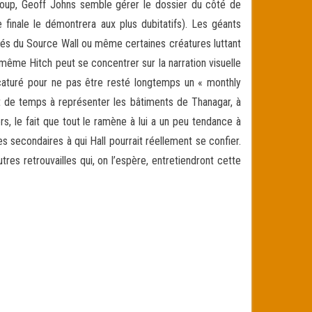
coup, Geoff Johns semble gérer le dossier du côté de
finale le démontrera aux plus dubitatifs). Les géants
pés du Source Wall ou même certaines créatures luttant
même Hitch peut se concentrer sur la narration visuelle
icaturé pour ne pas être resté longtemps un « monthly
ant de temps à représenter les bâtiments de Thanagar, à
rs, le fait que tout le ramène à lui a un peu tendance à
secondaires à qui Hall pourrait réellement se confier.
es retrouvailles qui, on l’espère, entretiendront cette