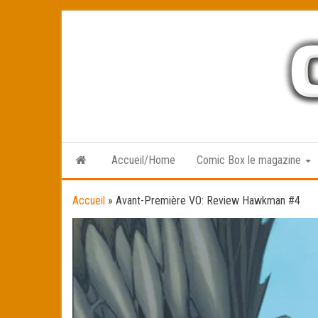
Skip
to
the
content
Accueil/Home
Comic Box le magazine
Accueil
»
Avant-Première VO: Review Hawkman #4