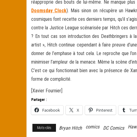
réapproprie des bouts de lui-même. Ne manque plus g
Doomsday Clock
). Mais sinon on récupère un Hawkma
cosmiques font recette ces derniers temps, qu’il s’ag
contre la Justice League scénarisée par Hitch ces dern
? En tout cas son introduction des Deathbringers à l
artist », Hitch continue cependant à faire preuve d’un
donner de l’emphase à tout cela. Le reproche que l’on p
minimiser l’ampleur de la menace. Même la scène d’int
C’est ce qui fonctionnait bien avec la présence de Xan
forme de complicité.
[Xavier Fournier]
Partager :
Facebook
X
Pinterest
Tum
comics
Haw
Bryan Hitch
DC Comics
Mots-clés