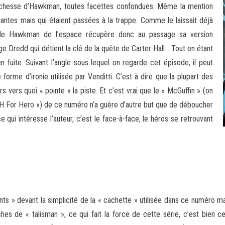
 richesse d’Hawkman, toutes facettes confondues. Même la mention
ntes mais qui étaient passées à la trappe. Comme le laissait déjà
, le Hawkman de l’espace récupère donc au passage sa version
e Dredd qui détient la clé de la quête de Carter Hall… Tout en étant
 fuite. Suivant l’angle sous lequel on regarde cet épisode, il peut
forme d’ironie utilisée par Venditti. C’est à dire que la plupart des
 vers quoi « pointe » la piste. Et c’est vrai que le « McGuffin » (on
 « H For Hero ») de ce numéro n’a guère d’autre but que de déboucher
qui intéresse l’auteur, c’est le face-à-face, le héros se retrouvant
ts » devant la simplicité de la « cachette » utilisée dans ce numéro mai
hes de « talisman », ce qui fait la force de cette série, c’est bien 