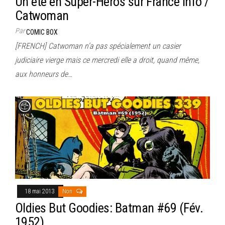
Un été en Super-Héros sur France Info /
Catwoman
Par
COMIC BOX
[FRENCH] Catwoman n’a pas spécialement un casier
judiciaire vierge mais ce mercredi elle a droit, quand même,
aux honneurs de…
18 mai 2013
Non
Oldies But Goodies: Batman #69 (Fév.
1952)