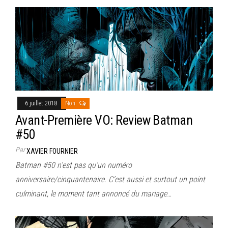
6 juillet 2018
Non
Avant-Première VO: Review Batman
#50
Par
XAVIER FOURNIER
Batman #50 n’est pas qu’un numéro
anniversaire/cinquantenaire. C’est aussi et surtout un point
culminant, le moment tant annoncé du mariage…