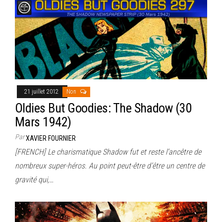
21 juillet 2012
Non
Oldies But Goodies: The Shadow (30
Mars 1942)
Par
XAVIER FOURNIER
[FRENCH] Le charismatique Shadow fut et reste l’ancêtre de
nombreux super-héros. Au point peut-être d’être un centre de
gravité qui,…