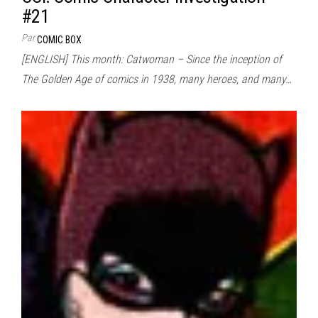
#21
Par
COMIC BOX
[ENGLISH] This month: Catwoman – Since the inception of
The Golden Age of comics in 1938, many heroes, and many…