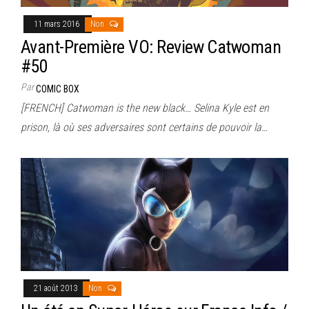
11 mars 2016
Non
Avant-Première VO: Review Catwoman
#50
Par
COMIC BOX
[FRENCH] Catwoman is the new black… Selina Kyle est en
prison, là où ses adversaires sont certains de pouvoir la…
21 août 2013
Non