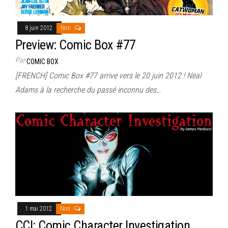
8 juin 2012
Non
Preview: Comic Box #77
Par
COMIC BOX
[FRENCH] Comic Box #77 arrive vers le 20 juin 2012 ! Neal
Adams à la recherche du passé inconnu des…
1 mai 2012
Non
CCI: Comic Character Investigation