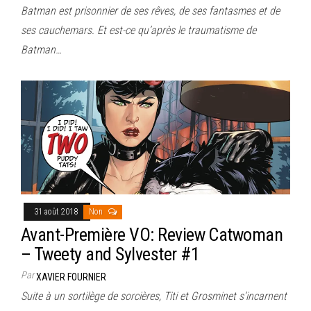
Batman est prisonnier de ses rêves, de ses fantasmes et de
ses cauchemars. Et est-ce qu’après le traumatisme de
Batman…
31 août 2018
Non
Avant-Première VO: Review Catwoman
– Tweety and Sylvester #1
Par
XAVIER FOURNIER
Suite à un sortilège de sorcières, Titi et Grosminet s’incarnent