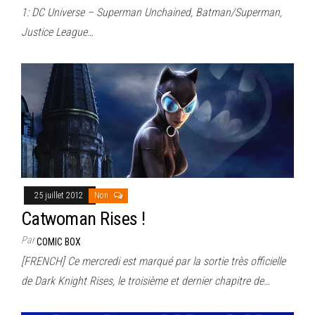
1: DC Universe – Superman Unchained, Batman/Superman,
Justice League…
25 juillet 2012
Non
Catwoman Rises !
Par
COMIC BOX
[FRENCH] Ce mercredi est marqué par la sortie très officielle
de Dark Knight Rises, le troisième et dernier chapitre de…