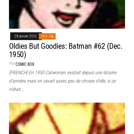
28 janvier 2012
Non
Oldies But Goodies: Batman #62 (Dec.
1950)
Par
COMIC BOX
[FRENCH] En 1950 Catwoman existait depuis une dizaine
d’années mais on savait assez peu de choses d’elle, si ce
n’était…