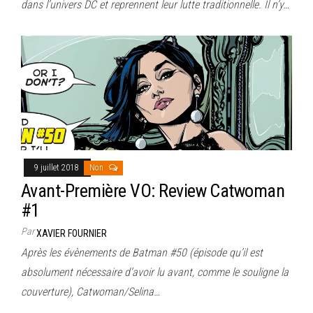
dans l’univers DC et reprennent leur lutte traditionnelle. Il n’y…
9 juillet 2018
Non
Avant-Première VO: Review Catwoman
#1
Par
XAVIER FOURNIER
Après les évènements de Batman #50 (épisode qu’il est
absolument nécessaire d’avoir lu avant, comme le souligne la
couverture), Catwoman/Selina…