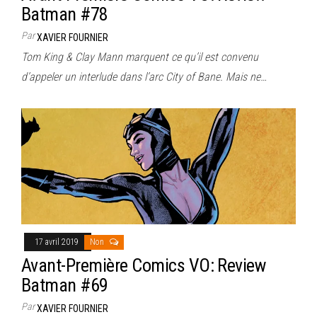
Batman #78
Par
XAVIER FOURNIER
Tom King & Clay Mann marquent ce qu’il est convenu
d’appeler un interlude dans l’arc City of Bane. Mais ne…
17 avril 2019
Non
Avant-Première Comics VO: Review
Batman #69
Par
XAVIER FOURNIER