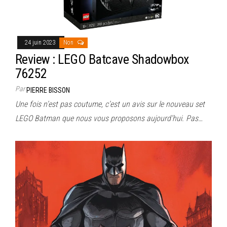
24 juin 2023
Non
Review : LEGO Batcave Shadowbox
76252
Par
PIERRE BISSON
Une fois n’est pas coutume, c’est un avis sur le nouveau set
LEGO Batman que nous vous proposons aujourd’hui. Pas…