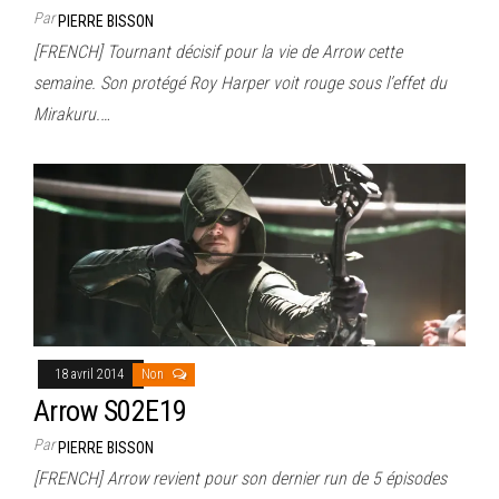
Par
PIERRE BISSON
[FRENCH] Tournant décisif pour la vie de Arrow cette
semaine. Son protégé Roy Harper voit rouge sous l’effet du
Mirakuru.…
18 avril 2014
Non
Arrow S02E19
Par
PIERRE BISSON
[FRENCH] Arrow revient pour son dernier run de 5 épisodes