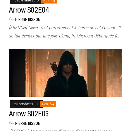
3 novembre 2013
Non
Arrow S02E04
Par
PIERRE BISSON
[FRENCH] Oliver n’est pas vraiment le héros de cet épisode. Il
se fait évincer par une jolie blond, fraîchement débarquée à…
25 octobre 2013
Non
Arrow S02E03
Par
PIERRE BISSON