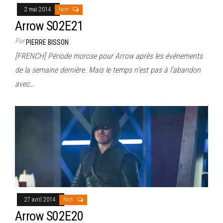
2 mai 2014
Non
Arrow S02E21
Par
PIERRE BISSON
[FRENCH] Période morose pour Arrow après les événements
de la semaine dernière. Mais le temps n’est pas à l’abandon
avec…
27 avril 2014
Non
Arrow S02E20