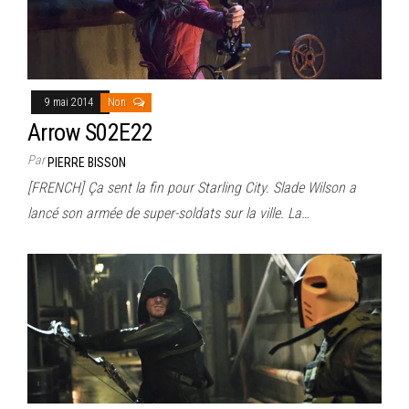
9 mai 2014
Non
Arrow S02E22
Par
PIERRE BISSON
[FRENCH] Ça sent la fin pour Starling City. Slade Wilson a
lancé son armée de super-soldats sur la ville. La…