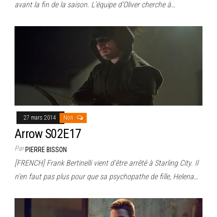
avant la fin de la saison. L’équipe d’Oliver cherche à…
27 mars 2014
Non
Arrow S02E17
Par
PIERRE BISSON
[FRENCH] Frank Bertinelli vient d’être arrêté à Starling City. Il
n’en faut pas plus pour que sa psychopathe de fille, Helena…