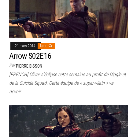
21 mars 2014
Non
Arrow S02E16
Par
PIERRE BISSON
[FRENCH] Oliver s’éclipse cette semaine au profit de Diggle et
de la Suicide Squad. Cette équipe de « super-vilain » va
devoir…