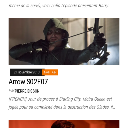
même de la série), voici enfin l’épisode présentant Barry…
21 novembre 2013
Non
Arrow S02E07
Par
PIERRE BISSON
[FRENCH] Jour de procès à Starling City. Moira Queen est
jugée pour sa complicité dans la destruction des Glades, il…