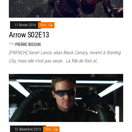
11 février 2014
Non
Arrow S02E13
Par
PIERRE BISSON
[FRENCH] Sarah Lance, alias Black Canary, revient à Starling
City, mais elle n’est pas seule… La fille de Ra’s al…
12 décembre 2013
Non