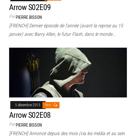
Arrow S02E09
Par
PIERRE BISSON
[FRENCH] Dernier épisode de l’année (avant la reprise au 15
janvier) avec Barry Allen, le futur Flash, dans le monde…
5 décembre 2013
Non
Arrow S02E08
Par
PIERRE BISSON
[FRENCH] Annoncé depuis des mois (via les média et au sein