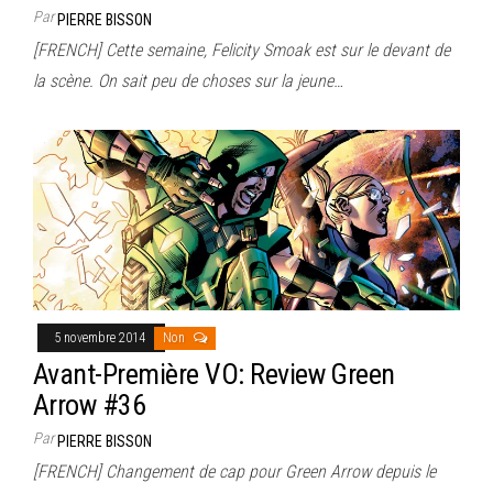
Par
PIERRE BISSON
[FRENCH] Cette semaine, Felicity Smoak est sur le devant de
la scène. On sait peu de choses sur la jeune…
5 novembre 2014
Non
Avant-Première VO: Review Green
Arrow #36
Par
PIERRE BISSON
[FRENCH] Changement de cap pour Green Arrow depuis le