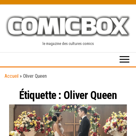
Skip
to
the
content
le magazine des cultures comics
Accueil
»
Oliver Queen
Étiquette :
Oliver Queen