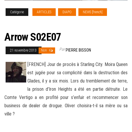
Catégorie
ARTICLES
DIAPO
NEWS [french]
SERIES
TV
Arrow S02E07
Par
PIERRE BISSON
21 novembre 2013
Non
[FRENCH] Jour de procès à Starling City. Moira Queen
est jugée pour sa complicité dans la destruction des
Glades, il y a six mois. Lors du tremblement de terre,
la prison d’Iron Heights a été en partie détruite. Le
Comte Vertigo a en profité pour s’enfuir et recommencer son
business de dealer de drogue.
Oliver choisira-t-il sa mère ou sa
ville ?
–