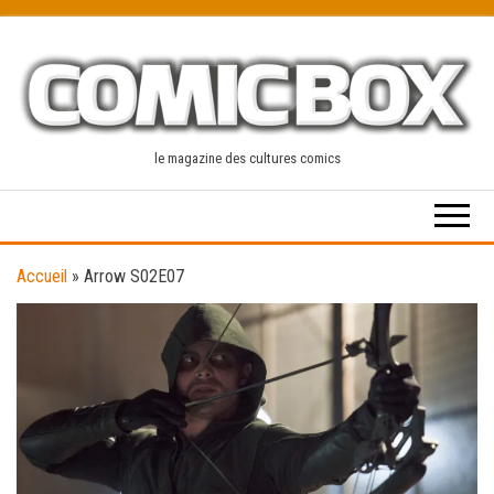
Skip
to
the
content
le magazine des cultures comics
Accueil
»
Arrow S02E07