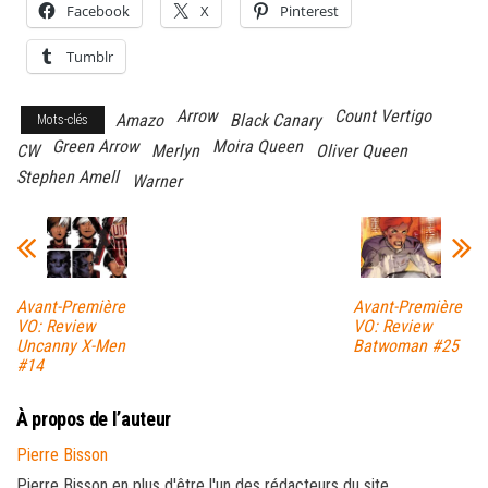
Facebook
X
Pinterest
Tumblr
Arrow
Count Vertigo
Amazo
Black Canary
Mots-clés
Green Arrow
Moira Queen
CW
Merlyn
Oliver Queen
Stephen Amell
Warner
Avant-Première
Avant-Première
VO: Review
VO: Review
Uncanny X-Men
Batwoman #25
#14
À propos de l’auteur
Pierre Bisson
Pierre Bisson en plus d'être l'un des rédacteurs du site