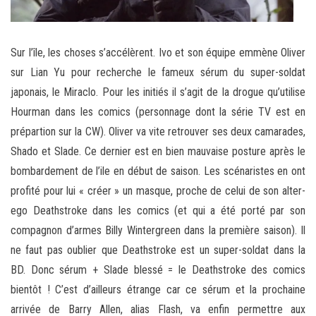
Sur l’île, les choses s’accélèrent. Ivo et son équipe emmène Oliver
sur Lian Yu pour recherche le fameux sérum du super-soldat
japonais, le Miraclo. Pour les initiés il s’agit de la drogue qu’utilise
Hourman dans les comics (personnage dont la série TV est en
prépartion sur la CW). Oliver va vite retrouver ses deux camarades,
Shado et Slade. Ce dernier est en bien mauvaise posture après le
bombardement de l’ile en début de saison. Les scénaristes en ont
profité pour lui « créer » un masque, proche de celui de son alter-
ego Deathstroke dans les comics (et qui a été porté par son
compagnon d’armes Billy Wintergreen dans la première saison). Il
ne faut pas oublier que Deathstroke est un super-soldat dans la
BD. Donc sérum + Slade blessé = le Deathstroke des comics
bientôt ! C’est d’ailleurs étrange car ce sérum et la prochaine
arrivée de Barry Allen, alias Flash, va enfin permettre aux