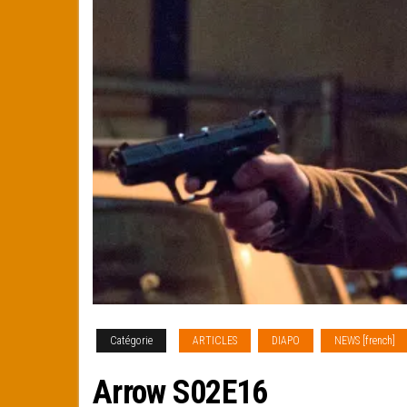
Catégorie
ARTICLES
DIAPO
NEWS [french]
Arrow S02E16