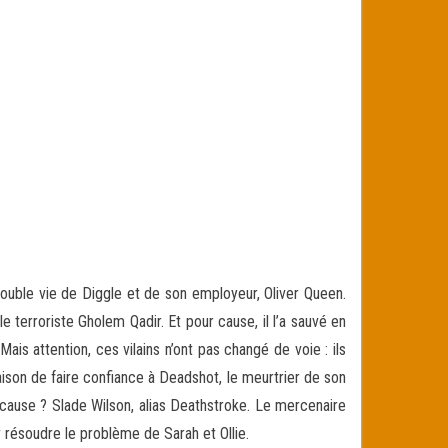
 double vie de Diggle et de son employeur, Oliver Queen.
e terroriste Gholem Qadir. Et pour cause, il l’a sauvé en
ais attention, ces vilains n’ont pas changé de voie : ils
raison de faire confiance à Deadshot, le meurtrier de son
 cause ? Slade Wilson, alias Deathstroke. Le mercenaire
r résoudre le problème de Sarah et Ollie.