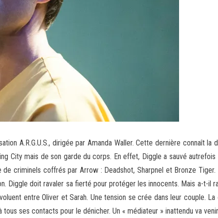
isation A.R.G.U.S., dirigée par Amanda Waller. Cette dernière connaît la
ling City mais de son garde du corps. En effet, Diggle a sauvé autrefois l
e de criminels coffrés par Arrow : Deadshot, Sharpnel et Bronze Tiger. M
. Diggle doit ravaler sa fierté pour protéger les innocents. Mais a-t-il 
évoluent entre Oliver et Sarah. Une tension se crée dans leur couple. La
 à tous ses contacts pour le dénicher. Un « médiateur » inattendu va veni