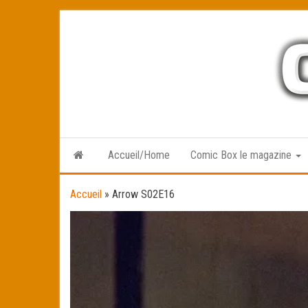
Skip
to
the
content
Accueil/Home
Comic Box le magazine
Accueil
»
Arrow S02E16