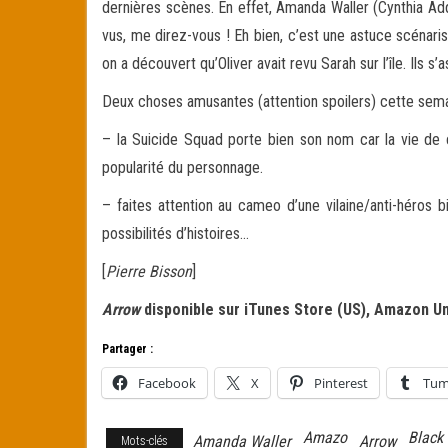
dernières scènes. En effet, Amanda Waller (Cynthia Add
vus, me direz-vous ! Eh bien, c’est une astuce scénar
on a découvert qu’Oliver avait revu Sarah sur l’île. Ils s’
Deux choses amusantes (attention spoilers) cette sema
– la Suicide Squad porte bien son nom car la vie de c
popularité du personnage.
– faites attention au cameo d’une vilaine/anti-héros 
possibilités d’histoires…
[
Pierre Bisson
]
Arrow
disponible sur iTunes Store (US), Amazon Unb
Partager :
Facebook
X
Pinterest
Tum
Amazo
Black
Amanda Waller
Arrow
Mots-clés