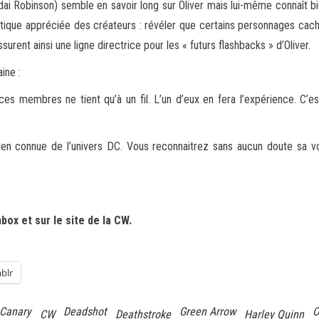
ai Robinson) semble en savoir long sur Oliver mais lui-même connaît bi
istique appréciée des créateurs : révéler que certains personnages ca
assurent ainsi une ligne directrice pour les « futurs flashbacks » d’Oliver.
ine :
es membres ne tient qu’à un fil. L’un d’eux en fera l’expérience. C’e
bien connue de l’univers DC. Vous reconnaitrez sans aucun doute sa vo
ox et sur le site de la CW.
blr
 Canary
Deadshot
Green Arrow
O
CW
Deathstroke
Harley Quinn