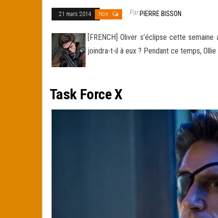
Par
PIERRE BISSON
21 mars 2014
Non
[FRENCH] Oliver s’éclipse cette semaine au
joindra-t-il à eux ?
Pendant ce temps, Ollie
–
Task Force X