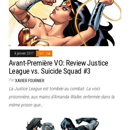
4 janvier 2017
Non
Avant-Première VO: Review Justice
League vs. Suicide Squad #3
Par
XAVIER FOURNIER
La Justice League est tombée au combat. La voici
prisonnière, aux mains d’Amanda Waller, enfermée dans la
même prison que…