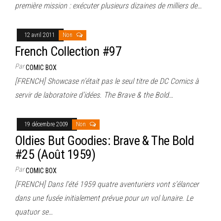
première mission : exécuter plusieurs dizaines de milliers de…
12 avril 2011
Non
French Collection #97
Par
COMIC BOX
[FRENCH] Showcase n’était pas le seul titre de DC Comics à
servir de laboratoire d’idées. The Brave & the Bold…
19 décembre 2009
Non
Oldies But Goodies: Brave & The Bold
#25 (Août 1959)
Par
COMIC BOX
[FRENCH] Dans l’été 1959 quatre aventuriers vont s’élancer
dans une fusée initialement prévue pour un vol lunaire. Le
quatuor se…