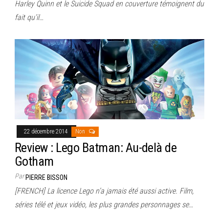
Harley Quinn et le Suicide Squad en couverture témoignent du
fait qu’il…
22 décembre 2014
Non
Review : Lego Batman: Au-delà de
Gotham
Par
PIERRE BISSON
[FRENCH] La licence Lego n’a jamais été aussi active. Film,
séries télé et jeux vidéo, les plus grandes personnages se…