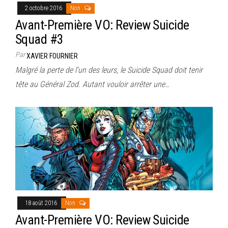
2 octobre 2016
Non
Avant-Première VO: Review Suicide
Squad #3
Par
XAVIER FOURNIER
Malgré la perte de l’un des leurs, le Suicide Squad doit tenir
tête au Général Zod. Autant vouloir arrêter une…
18 août 2016
Non
Avant-Première VO: Review Suicide