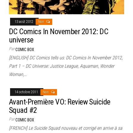
13 août 2012
Non
DC Comics In November 2012: DC
universe
Par
COMIC BOX
[ENGLISH] DC Comics tells us: DC Comics In November 2012,
Part 1 – DC Universe: Justice League, Aquaman, Wonder
Woman,…
14 octobre 2011
Non
Avant-Première VO: Review Suicide
Squad #2
Par
COMIC BOX
[FRENCH] Le Suicide Squad nouveau et corrigé en arrive à sa