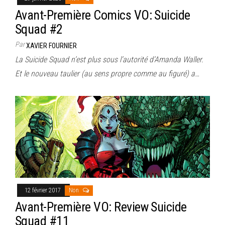
Avant-Première Comics VO: Suicide
Squad #2
Par
XAVIER FOURNIER
La Suicide Squad n’est plus sous l’autorité d’Amanda Waller.
Et le nouveau taulier (au sens propre comme au figuré) a…
12 février 2017
Non
Avant-Première VO: Review Suicide
Squad #11