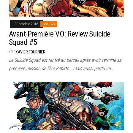
30 octobre 2016
Non
Avant-Première VO: Review Suicide
Squad #5
Par
XAVIER FOURNIER
Le Suicide Squad est rentré au bercail après avoir terminé sa
première mission de l’ère Rebirth… mais aussi perdu un…