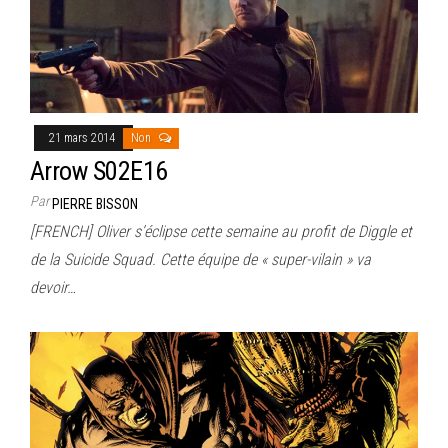
21 mars 2014
Non
Arrow S02E16
Par
PIERRE BISSON
[FRENCH] Oliver s’éclipse cette semaine au profit de Diggle et
de la Suicide Squad. Cette équipe de « super-vilain » va
devoir…