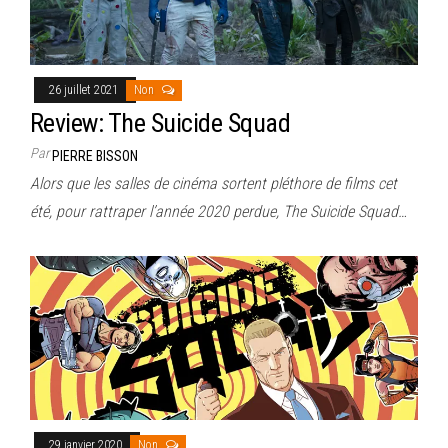
26 juillet 2021
Non
Review: The Suicide Squad
Par
PIERRE BISSON
Alors que les salles de cinéma sortent pléthore de films cet
été, pour rattraper l’année 2020 perdue, The Suicide Squad…
29 janvier 2020
Non