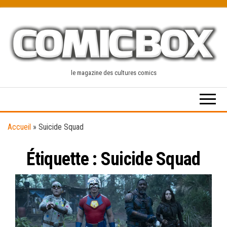
Skip
to
the
content
le magazine des cultures comics
Accueil
»
Suicide Squad
Étiquette :
Suicide Squad