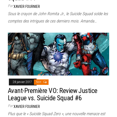
Par
XAVIER FOURNIER
Sous le crayon de John Romita Jr., le Suicide Squad solde les
comptes des intrigues de ces derniers mois. Amanda…
28 janvier 2017
Non
Avant-Première VO: Review Justice
League vs. Suicide Squad #6
Par
XAVIER FOURNIER
Plus que le « Suicide Squad Zero », une nouvelle menace est