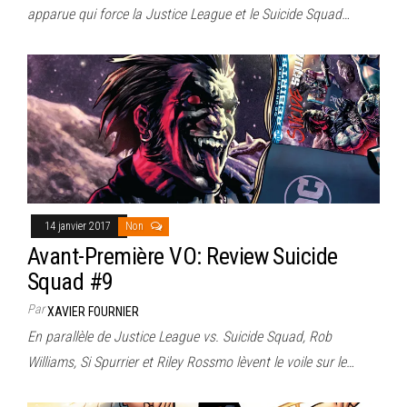
apparue qui force la Justice League et le Suicide Squad…
14 janvier 2017
Non
Avant-Première VO: Review Suicide
Squad #9
Par
XAVIER FOURNIER
En parallèle de Justice League vs. Suicide Squad, Rob
Williams, Si Spurrier et Riley Rossmo lèvent le voile sur le…