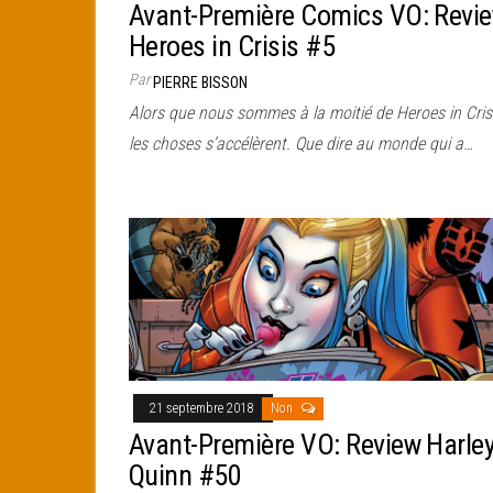
Avant-Première Comics VO: Revi
Heroes in Crisis #5
Par
PIERRE BISSON
Alors que nous sommes à la moitié de Heroes in Crisi
les choses s’accélèrent. Que dire au monde qui a…
21 septembre 2018
Non
Avant-Première VO: Review Harle
Quinn #50