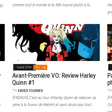
comme tout le monde et la fête tourne plutôt à la…
Har
Et
gr
6 août 2016
Non
y
Avant-Première VO: Review Harley
P
Quinn #1
p
Par
Pa
XAVIER FOURNIER
[FRENCH] C’est au tour d’Harley Quinn de relancer sa
[F
.
série à la faveur de Rebirth et sans doute pas tout…
Co
co