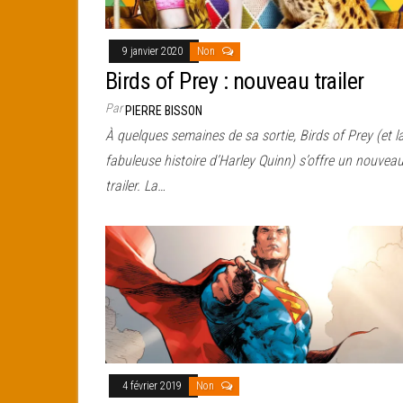
9 janvier 2020
Non
Birds of Prey : nouveau trailer
Par
PIERRE BISSON
À quelques semaines de sa sortie, Birds of Prey (et l
fabuleuse histoire d’Harley Quinn) s’offre un nouvea
trailer. La…
4 février 2019
Non