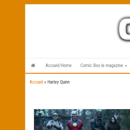
Skip
to
the
content
Accueil/Home
Comic Box le magazine
Accueil
»
Harley Quinn