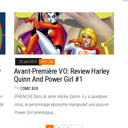
22 juin 2015
Non
y
Avant-Première VO: Review Harley
Quinn And Power Girl #1
Par
COMIC BOX
nn
[FRENCH] Dans la série Harley Quinn, il y a quelques
de
mois, le personnage éponyme manipulait une pauvre
Power Girl amnésique,…