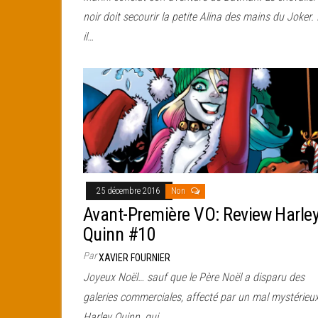
noir doit secourir la petite Alina des mains du Joker. 
il…
25 décembre 2016
Non
Avant-Première VO: Review Harle
Quinn #10
Par
XAVIER FOURNIER
Joyeux Noël… sauf que le Père Noël a disparu des
galeries commerciales, affecté par un mal mystérieux
Harley Quinn, qui…