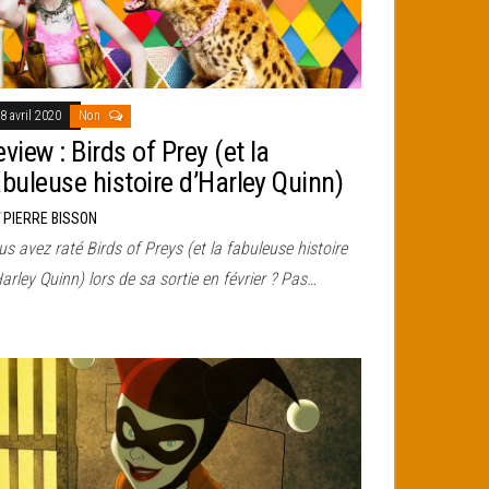
8 avril 2020
Non
view : Birds of Prey (et la
abuleuse histoire d’Harley Quinn)
r
PIERRE BISSON
s avez raté Birds of Preys (et la fabuleuse histoire
arley Quinn) lors de sa sortie en février ? Pas…