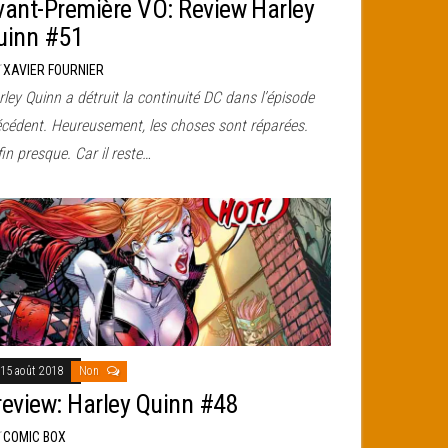
vant-Première VO: Review Harley
uinn #51
r
XAVIER FOURNIER
ley Quinn a détruit la continuité DC dans l’épisode
écédent. Heureusement, les choses sont réparées.
in presque. Car il reste…
15 août 2018
Non
review: Harley Quinn #48
r
COMIC BOX