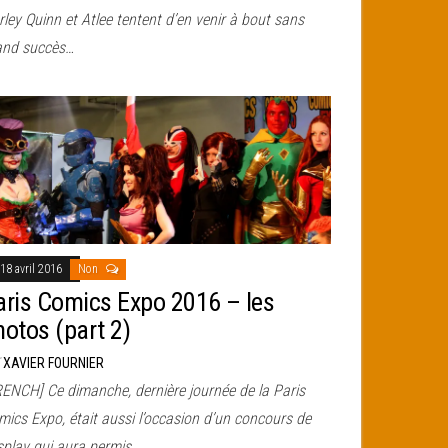
ley Quinn et Atlee tentent d’en venir à bout sans
and succès…
18 avril 2016
Non
aris Comics Expo 2016 – les
hotos (part 2)
r
XAVIER FOURNIER
RENCH] Ce dimanche, dernière journée de la Paris
mics Expo, était aussi l’occasion d’un concours de
splay qui aura permis…