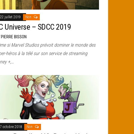
22 juillet 2019
Non
C Universe – SDCC 2019
r
PIERRE BISSON
me si Marvel Studios prévoit dominer le monde des
er-héros à la télé sur son service de streaming
sney +,…
7 octobre 2018
Non