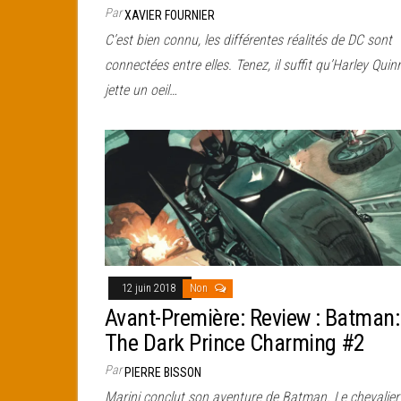
Par
XAVIER FOURNIER
C’est bien connu, les différentes réalités de DC sont
connectées entre elles. Tenez, il suffit qu’Harley Quin
jette un oeil…
12 juin 2018
Non
Avant-Première: Review : Batman:
The Dark Prince Charming #2
Par
PIERRE BISSON
Marini conclut son aventure de Batman. Le chevalier