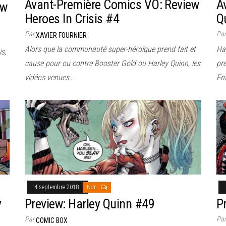
Avant-Première Comics VO: Review
A
ew
Heroes In Crisis #4
Q
Par
Pa
XAVIER FOURNIER
Alors que la communauté super-héroïque prend fait et
Har
s,
cause pour ou contre Booster Gold ou Harley Quinn, les
pr
vidéos venues…
Enf
4 septembre 2018
Non
y
Preview: Harley Quinn #49
P
Par
Pa
COMIC BOX