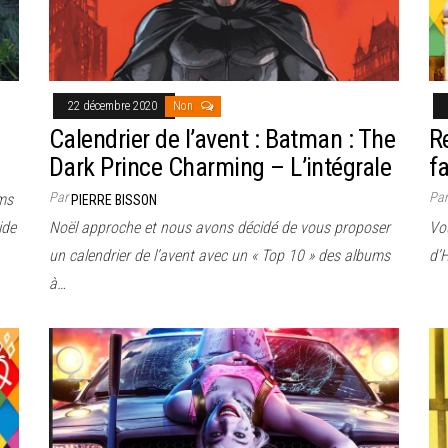
22 décembre 2020
Non
Calendrier de l’avent : Batman : The
Re
Dark Prince Charming – L’intégrale
f
Par
Pa
lms
PIERRE BISSON
ide
Noël approche et nous avons décidé de vous proposer
Vou
un calendrier de l’avent avec un « Top 10 » des albums
d’H
à…