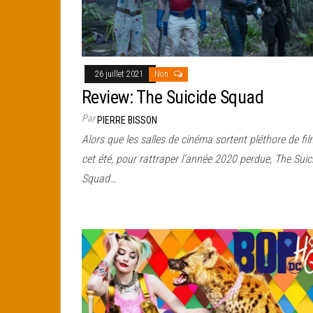
26 juillet 2021
Non
Review: The Suicide Squad
Par
PIERRE BISSON
Alors que les salles de cinéma sortent pléthore de fi
cet été, pour rattraper l’année 2020 perdue, The Suic
Squad…