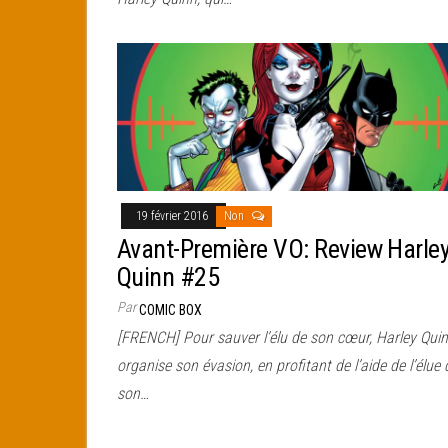
19 février 2016
Non
Avant-Première VO: Review Harle
Quinn #25
Par
COMIC BOX
[FRENCH] Pour sauver l’élu de son cœur, Harley Qui
organise son évasion, en profitant de l’aide de l’élue 
son…