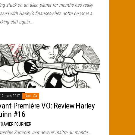
ng stuck on an alien planet for months has really
ssed with Harley’s finances-she’s gotta become a
king stiff again…
17 mars 2017
Non
vant-Première VO: Review Harley
uinn #16
r
XAVIER FOURNIER
 terrible Zorcrom veut devenir maître du monde…