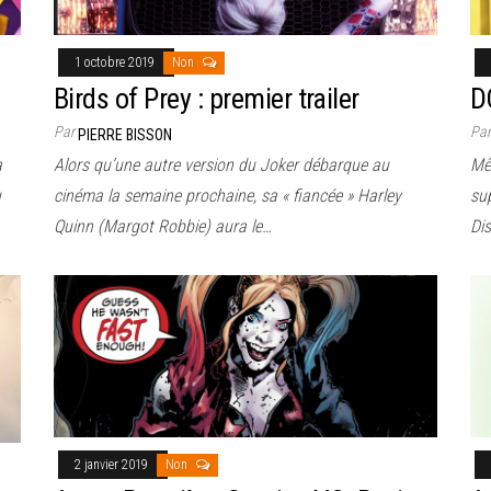
1 octobre 2019
Non
Birds of Prey : premier trailer
D
Par
Pa
PIERRE BISSON
a
Alors qu’une autre version du Joker débarque au
Mê
u
cinéma la semaine prochaine, sa « fiancée » Harley
sup
Quinn (Margot Robbie) aura le…
Di
2 janvier 2019
Non