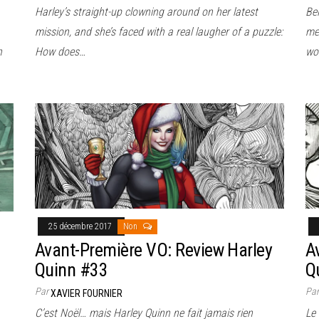
Harley’s straight-up clowning around on her latest
Bei
mission, and she’s faced with a real laugher of a puzzle:
me
n
How does…
wor
25 décembre 2017
Non
Avant-Première VO: Review Harley
A
Quinn #33
Q
Par
Pa
XAVIER FOURNIER
C’est Noël… mais Harley Quinn ne fait jamais rien
Le