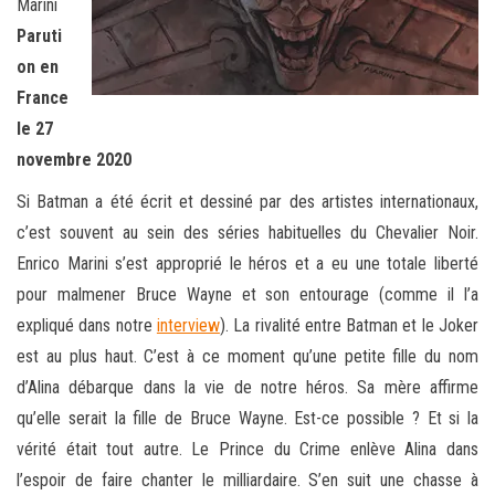
Marini
Paruti
on en
France
le 27
novembre 2020
Si Batman a été écrit et dessiné par des artistes internationaux,
c’est souvent au sein des séries habituelles du Chevalier Noir.
Enrico Marini s’est approprié le héros et a eu une totale liberté
pour malmener Bruce Wayne et son entourage (comme il l’a
expliqué dans notre
interview
). La rivalité entre Batman et le Joker
est au plus haut. C’est à ce moment qu’une petite fille du nom
d’Alina débarque dans la vie de notre héros. Sa mère affirme
qu’elle serait la fille de Bruce Wayne. Est-ce possible ? Et si la
vérité était tout autre. Le Prince du Crime enlève Alina dans
l’espoir de faire chanter le milliardaire. S’en suit une chasse à