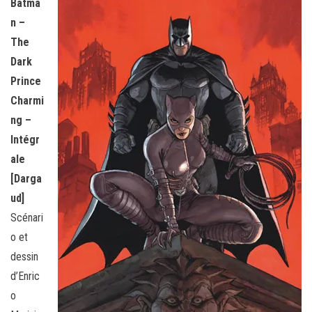
Batma
n –
The
Dark
Prince
Charmi
ng –
Intégr
ale
[Darga
ud]
Scénari
o et
dessin
d’Enric
o