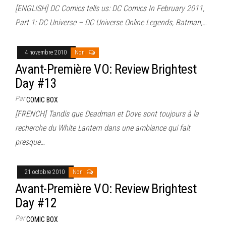
[ENGLISH] DC Comics tells us: DC Comics In February 2011,
Part 1: DC Universe – DC Universe Online Legends, Batman,…
4 novembre 2010
Non
Avant-Première VO: Review Brightest
Day #13
Par
COMIC BOX
[FRENCH] Tandis que Deadman et Dove sont toujours à la
recherche du White Lantern dans une ambiance qui fait
presque…
21 octobre 2010
Non
Avant-Première VO: Review Brightest
Day #12
Par
COMIC BOX