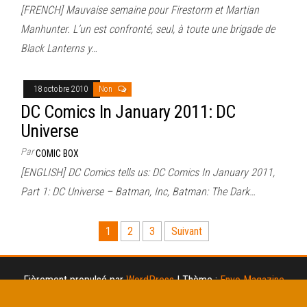
[FRENCH] Mauvaise semaine pour Firestorm et Martian
Manhunter. L’un est confronté, seul, à toute une brigade de
Black Lanterns y…
18 octobre 2010
Non
DC Comics In January 2011: DC
Universe
Par
COMIC BOX
[ENGLISH] DC Comics tells us: DC Comics In January 2011,
Part 1: DC Universe – Batman, Inc, Batman: The Dark…
Pagination
1
2
3
Suivant
des
publications
Fièrement propulsé par
WordPress
|
Thème :
Envo Magazine