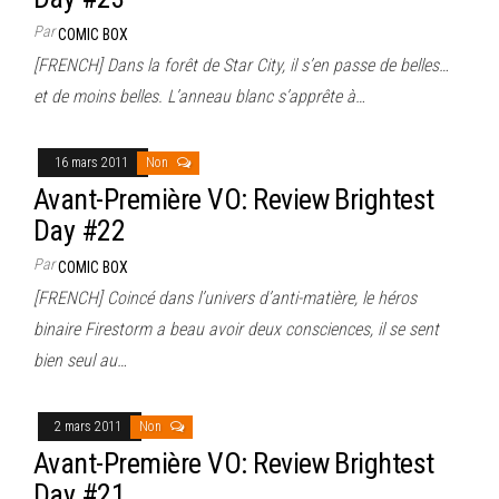
Par
COMIC BOX
[FRENCH] Dans la forêt de Star City, il s’en passe de belles…
et de moins belles. L’anneau blanc s’apprête à…
16 mars 2011
Non
Avant-Première VO: Review Brightest
Day #22
Par
COMIC BOX
[FRENCH] Coincé dans l’univers d’anti-matière, le héros
binaire Firestorm a beau avoir deux consciences, il se sent
bien seul au…
2 mars 2011
Non
Avant-Première VO: Review Brightest
Day #21