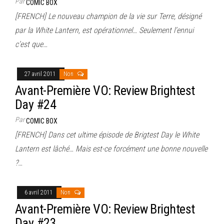
Par
COMIC BOX
[FRENCH] Le nouveau champion de la vie sur Terre, désigné
par la White Lantern, est opérationnel… Seulement l’ennui
c’est que…
27 avril 2011
Non
Avant-Première VO: Review Brightest
Day #24
Par
COMIC BOX
[FRENCH] Dans cet ultime épisode de Brigtest Day le White
Lantern est lâché… Mais est-ce forcément une bonne nouvelle
?…
6 avril 2011
Non
Avant-Première VO: Review Brightest
Day #23