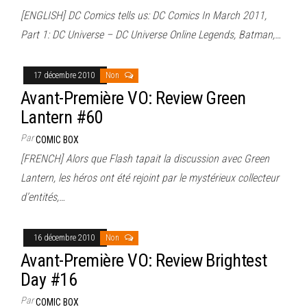
[ENGLISH] DC Comics tells us: DC Comics In March 2011,
Part 1: DC Universe – DC Universe Online Legends, Batman,…
17 décembre 2010
Non
Avant-Première VO: Review Green
Lantern #60
Par
COMIC BOX
[FRENCH] Alors que Flash tapait la discussion avec Green
Lantern, les héros ont été rejoint par le mystérieux collecteur
d’entités,…
16 décembre 2010
Non
Avant-Première VO: Review Brightest
Day #16
Par
COMIC BOX