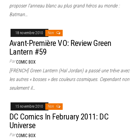
proposer l’anneau blanc au plus grand héros au monde :
Batman…
18 novembre 2010
Non
Avant-Première VO: Review Green
Lantern #59
Par
COMIC BOX
[FRENCH] Green Lantern (Hal Jordan) a passé une trêve avec
les autres « bosses » des couleurs cosmiques. Cependant non
seulement il…
15 novembre 2010
Non
DC Comics In February 2011: DC
Universe
Par
COMIC BOX