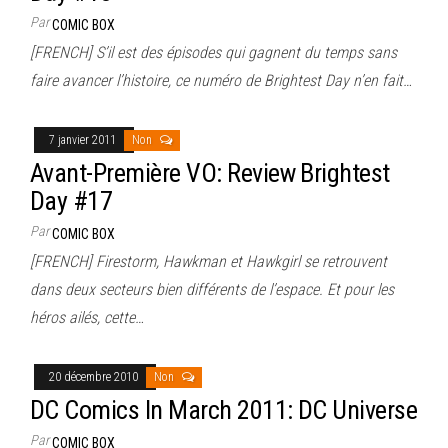
Par
COMIC BOX
[FRENCH] S’il est des épisodes qui gagnent du temps sans
faire avancer l’histoire, ce numéro de Brightest Day n’en fait…
7 janvier 2011
Non
Avant-Première VO: Review Brightest
Day #17
Par
COMIC BOX
[FRENCH] Firestorm, Hawkman et Hawkgirl se retrouvent
dans deux secteurs bien différents de l’espace. Et pour les
héros ailés, cette…
20 décembre 2010
Non
DC Comics In March 2011: DC Universe
Par
COMIC BOX