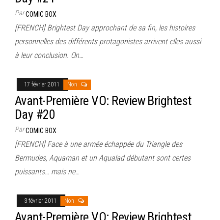
Par
COMIC BOX
[FRENCH] Brightest Day approchant de sa fin, les histoires
personnelles des différents protagonistes arrivent elles aussi
à leur conclusion. On…
17 février 2011
Non
Avant-Première VO: Review Brightest
Day #20
Par
COMIC BOX
[FRENCH] Face à une armée échappée du Triangle des
Bermudes, Aquaman et un Aqualad débutant sont certes
puissants… mais ne…
3 février 2011
Non
Avant-Première VO: Review Brightest