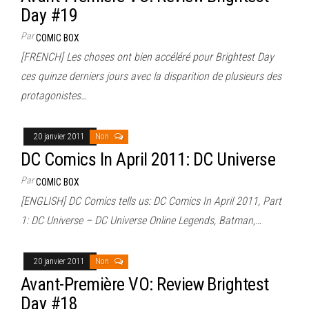
Day #19
Par
COMIC BOX
[FRENCH] Les choses ont bien accéléré pour Brightest Day
ces quinze derniers jours avec la disparition de plusieurs des
protagonistes…
20 janvier 2011
Non
DC Comics In April 2011: DC Universe
Par
COMIC BOX
[ENGLISH] DC Comics tells us: DC Comics In April 2011, Part
1: DC Universe – DC Universe Online Legends, Batman,…
20 janvier 2011
Non
Avant-Première VO: Review Brightest
Day #18