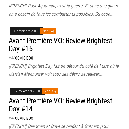
[FRENCH] Pour Aquaman, c’est la guerre. Et dans une guerre
on a besoin de tous les combattants possibles. Du coup…
3 décembre 2010
Non
Avant-Première VO: Review Brightest
Day #15
Par
COMIC BOX
[FRENCH] Brightest Day fait un détour du coté de Mars où le
Martian Manhunter voit tous ses désirs se réaliser.…
19 novembre 2010
Non
Avant-Première VO: Review Brightest
Day #14
Par
COMIC BOX
[FRENCH] Deadman et Dove se rendent à Gotham pour