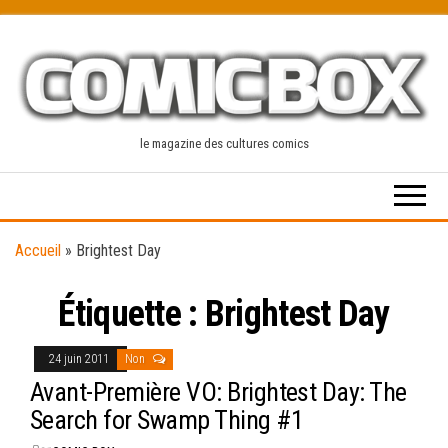
Skip
to
the
content
le magazine des cultures comics
Accueil
»
Brightest Day
Étiquette :
Brightest Day
24 juin 2011
Non
Avant-Première VO: Brightest Day: The
Search for Swamp Thing #1