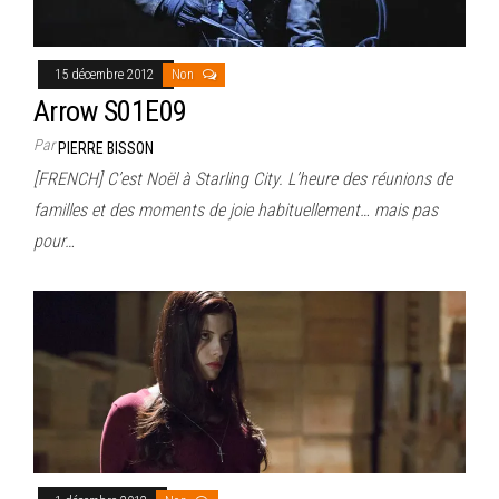
15 décembre 2012
Non
Arrow S01E09
Par
PIERRE BISSON
[FRENCH] C’est Noël à Starling City. L’heure des réunions de
familles et des moments de joie habituellement… mais pas
pour…