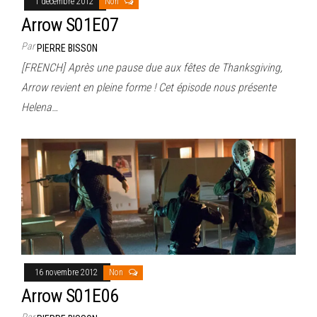
1 décembre 2012
Non
Arrow S01E07
Par
PIERRE BISSON
[FRENCH] Après une pause due aux fêtes de Thanksgiving,
Arrow revient en pleine forme ! Cet épisode nous présente
Helena…
16 novembre 2012
Non
Arrow S01E06
Par