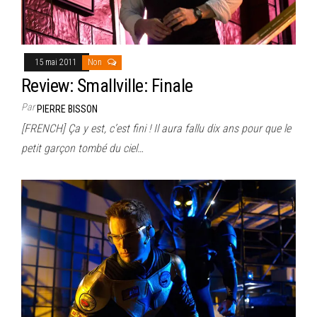
15 mai 2011
Non
Review: Smallville: Finale
Par
PIERRE BISSON
[FRENCH] Ça y est, c’est fini ! Il aura fallu dix ans pour que le
petit garçon tombé du ciel…