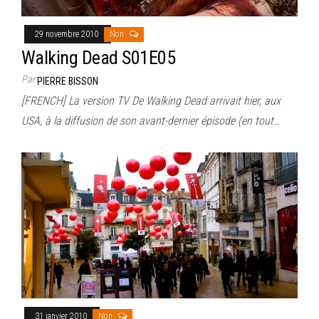
29 novembre 2010
Non
Walking Dead S01E05
Par
PIERRE BISSON
[FRENCH] La version TV De Walking Dead arrivait hier, aux
USA, à la diffusion de son avant-dernier épisode (en tout…
31 janvier 2010
Non