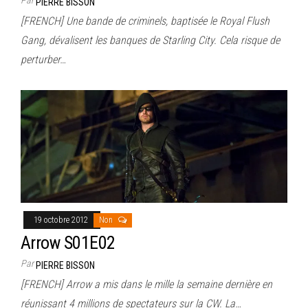
PIERRE BISSON
[FRENCH] Une bande de criminels, baptisée le Royal Flush
Gang, dévalisent les banques de Starling City. Cela risque de
perturber…
19 octobre 2012
Non
Arrow S01E02
Par
PIERRE BISSON
[FRENCH] Arrow a mis dans le mille la semaine dernière en
réunissant 4 millions de spectateurs sur la CW. La…