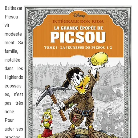
Balthazar
Picsou
vit
modeste
ment. Sa
famille,
installée
dans les
Highlands
écossais
es, n’est
pas très
riche.
Pour
aider ses
proches,