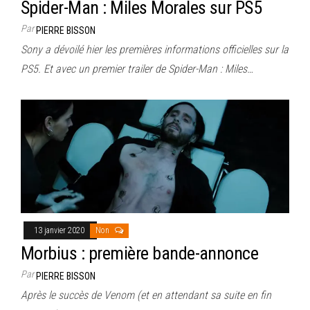
Spider-Man : Miles Morales sur PS5
Par
PIERRE BISSON
Sony a dévoilé hier les premières informations officielles sur la
PS5. Et avec un premier trailer de Spider-Man : Miles…
13 janvier 2020
Non
Morbius : première bande-annonce
Par
PIERRE BISSON
Après le succès de Venom (et en attendant sa suite en fin