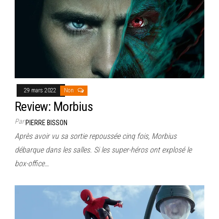
29 mars 2022
Non
Review: Morbius
Par
PIERRE BISSON
Après avoir vu sa sortie repoussée cinq fois, Morbius
débarque dans les salles. Si les super-héros ont explosé le
box-office…