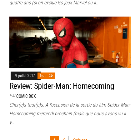
quatre ans (si on exclue les jeux Marvel où il…
9 juillet 2017
Non
Review: Spider-Man: Homecoming
Par
COMIC BOX
Cher(e)s tout(e)s. A l’occasion de la sortie du film Spider-Man:
Homecoming mercredi prochain (mais que nous avons vu il
y…