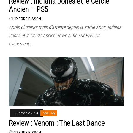
Review : Indiana Jones et le Cercle
Ancien – PS5
Par
PIERRE BISSON
Après plusieurs mois d’attente depuis la sortie Xbox, Indiana
Jones et le Cercle Ancien arrive enfin sur PS5. Un
événement…
30 octobre 2024
Non
Review : Venom : The Last Dance
Par
PIERRE BISSON