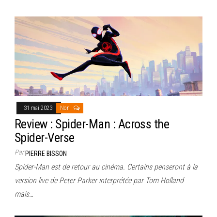
31 mai 2023
Non
Review : Spider-Man : Across the
Spider-Verse
Par
PIERRE BISSON
Spider-Man est de retour au cinéma. Certains penseront à la
version live de Peter Parker interprétée par Tom Holland
mais…