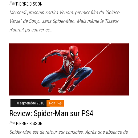
Par
PIERRE BISSON
Mercredi prochain sortira Venom, premier film du “Spider-
Verse” de Sony… sans Spider-Man. Mais même le Tisseur
n’aurait pu sauver ce…
10 septembre 2018
Non
Review: Spider-Man sur PS4
Par
PIERRE BISSON
Spider-Man est de retour sur consoles. Après une absence de