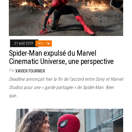
21 août 2019
Non
Spider-Man expulsé du Marvel
Cinematic Universe, une perspective
Par
XAVIER FOURNIER
Deadline annonçait hier la fin de l’accord entre Sony et Marvel
Studios pour une « garde partagée » de Spider-Man. Bien
que…