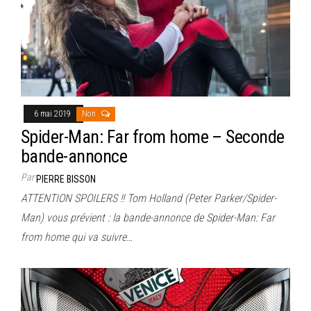
6 mai 2019
Non
Spider-Man: Far from home – Seconde
bande-annonce
Par
PIERRE BISSON
ATTENTION SPOILERS !! Tom Holland (Peter Parker/Spider-
Man) vous prévient : la bande-annonce de Spider-Man: Far
from home qui va suivre…