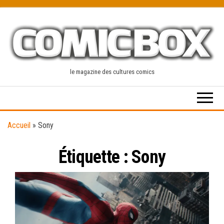
Skip
to
the
content
le magazine des cultures comics
Accueil
»
Sony
Étiquette :
Sony