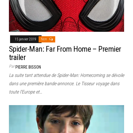
15 janvier 2019
Non
Spider-Man: Far From Home – Premier
trailer
Par
PIERRE BISSON
La suite tant attendue de Spider-Man: Homecoming se dévoile
dans une première bande-annonce. Le Tisseur voyage dans
toute l’Europe et…