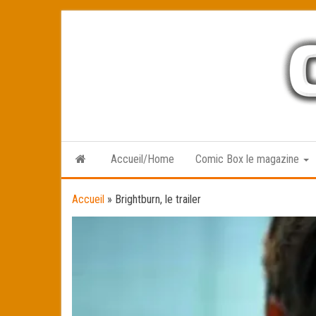
Skip
to
the
content
Accueil/Home
Comic Box le magazine
Accueil
»
Brightburn, le trailer