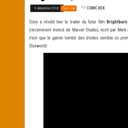
Par
COMIC BOX
9 décembre 2018
Non
Sony a révélé hier le trailer du futur film
Brightburn
(récemment évincé de Marvel Studio), écrit par Mark e
n’est que le gamin tombé des étoiles semble ici pren
Elseworld.