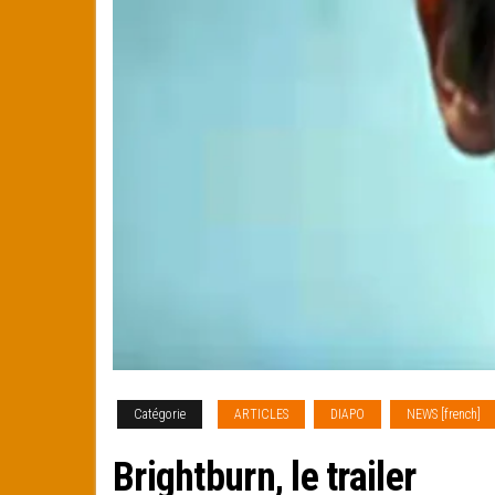
Catégorie
ARTICLES
DIAPO
NEWS [french]
Brightburn, le trailer