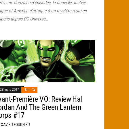
ès une douzaine d’épisodes, la nouvelle Justice
ague of America s’attaque à un mystère resté en
spens depuis DC Universe…
28 mars 2017
Non
vant-Première VO: Review Hal
ordan And The Green Lantern
orps #17
r
XAVIER FOURNIER