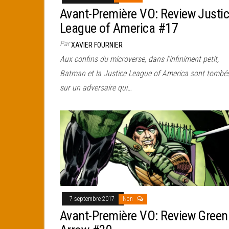
Avant-Première VO: Review Justi
League of America #17
Par
XAVIER FOURNIER
Aux confins du microverse, dans l’infiniment petit,
Batman et la Justice League of America sont tombé
sur un adversaire qui…
7 septembre 2017
Non
Avant-Première VO: Review Green