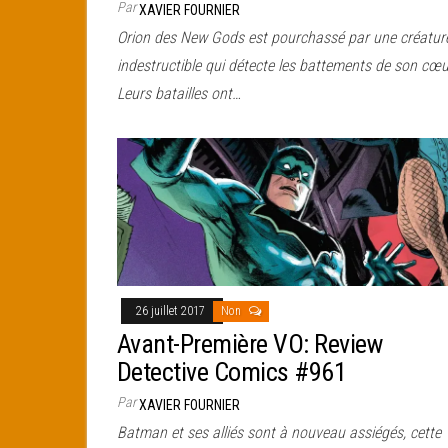
Par
XAVIER FOURNIER
Orion des New Gods est pourchassé par une créatur
indestructible qui détecte les battements de son cœu
Leurs batailles ont…
26 juillet 2017
Non
Avant-Première VO: Review
Detective Comics #961
Par
XAVIER FOURNIER
Batman et ses alliés sont à nouveau assiégés, cette