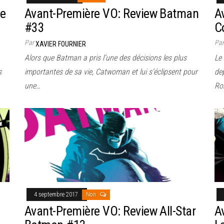
ce
Avant-Première VO: Review Batman
A
#33
C
Par
Pa
XAVIER FOURNIER
Alors que Batman a pris l’une des décisions les plus
Le
s
importantes de sa vie, Catwoman et lui s’éclipsent pour
de
une…
Ro
4 septembre 2017
Non
Avant-Première VO: Review All-Star
A