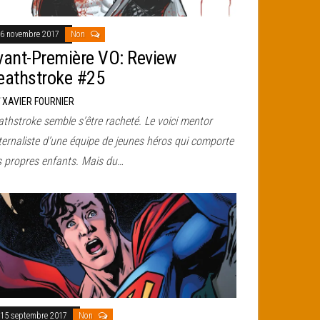
6 novembre 2017
Non
vant-Première VO: Review
eathstroke #25
r
XAVIER FOURNIER
thstroke semble s’être racheté. Le voici mentor
ternaliste d’une équipe de jeunes héros qui comporte
s propres enfants. Mais du…
15 septembre 2017
Non