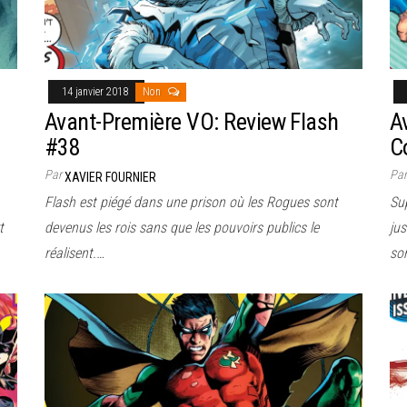
14 janvier 2018
Non
Avant-Première VO: Review Flash
A
#38
C
Par
Pa
XAVIER FOURNIER
Flash est piégé dans une prison où les Rogues sont
Su
t
devenus les rois sans que les pouvoirs publics le
ju
réalisent.…
so