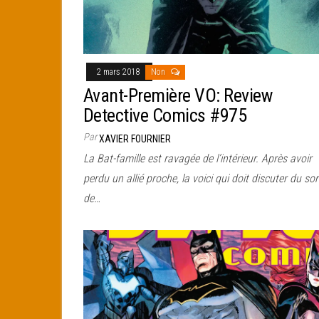
2 mars 2018
Non
Avant-Première VO: Review
Detective Comics #975
Par
XAVIER FOURNIER
La Bat-famille est ravagée de l’intérieur. Après avoir
perdu un allié proche, la voici qui doit discuter du sor
de…