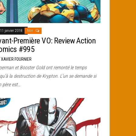
11 janvier 2018
Non
vant-Première VO: Review Action
omics #995
r
XAVIER FOURNIER
perman et Booster Gold ont remonté le temps
squ’à la destruction de Krypton. L’un se demande si
n père est…