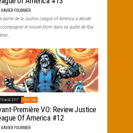
eague of America #13
r
XAVIER FOURNIER
e partie de la Justice League of America a décidé
accompagner le nouvel Atom dans sa quête de Ray
lmer.…
10 août 2017
Non
vant-Première VO: Review Justice
eague Of America #12
r
XAVIER FOURNIER