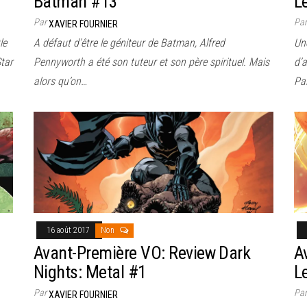
Batman #13
L
Par
Pa
XAVIER FOURNIER
le
A défaut d’être le géniteur de Batman, Alfred
Un
Star
Pennyworth a été son tuteur et son père spirituel. Mais
d’
alors qu’on…
Pa
16 août 2017
Non
Avant-Première VO: Review Dark
A
Nights: Metal #1
L
Par
Pa
XAVIER FOURNIER