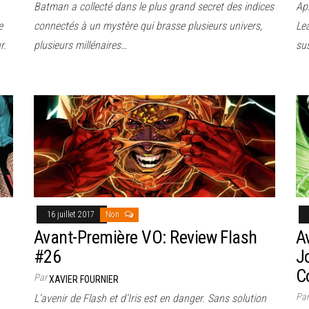
Batman a collecté dans le plus grand secret des indices
Apr
e
connectés à un mystère qui brasse plusieurs univers,
Le
r.
plusieurs millénaires…
su
16 juillet 2017
Non
Avant-Première VO: Review Flash
A
#26
J
C
Par
XAVIER FOURNIER
Pa
L’avenir de Flash et d’Iris est en danger. Sans solution