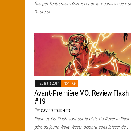
fois par l’entremise d’Azrael et de la « conscience » d
l’ordre de…
26 mars 2017
Non
Avant-Première VO: Review Flash
#19
Par
XAVIER FOURNIER
Flash et Kid Flash sont sur la piste du Reverse-Flash 
père du jeune Wally West), disparu sans laisser de…