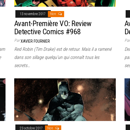
13 novembre 2017
Non
Avant-Première VO: Review
A
Detective Comics #968
D
Par
Pa
XAVIER FOURNIER
ham
Red Robin (Tim Drake) est de retour. Mais il a ramené
Dea
e
dans son sillage quelqu’un qui connaît tous les
pa
secrets…
se
23 octobre 2017
Non