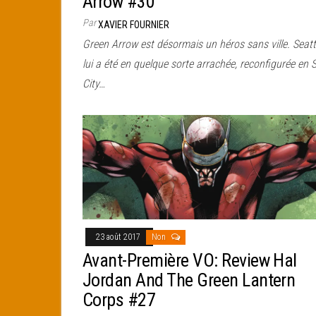
Arrow #30
Par
XAVIER FOURNIER
Green Arrow est désormais un héros sans ville. Seatt
lui a été en quelque sorte arrachée, reconfigurée en 
City…
23 août 2017
Non
Avant-Première VO: Review Hal
Jordan And The Green Lantern
Corps #27