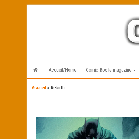
Skip
to
the
content
Accueil/Home
Comic Box le magazine
Accueil
»
Rebirth