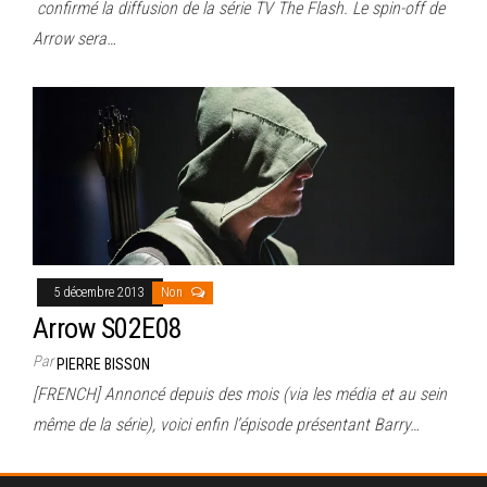
confirmé la diffusion de la série TV The Flash. Le spin-off de
Arrow sera…
5 décembre 2013
Non
Arrow S02E08
Par
PIERRE BISSON
[FRENCH] Annoncé depuis des mois (via les média et au sein
même de la série), voici enfin l’épisode présentant Barry…