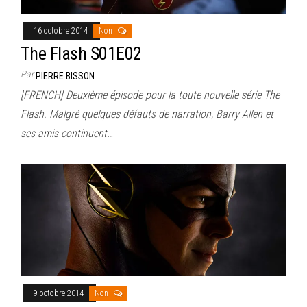
16 octobre 2014
Non
The Flash S01E02
Par
PIERRE BISSON
[FRENCH] Deuxième épisode pour la toute nouvelle série The
Flash. Malgré quelques défauts de narration, Barry Allen et
ses amis continuent…
9 octobre 2014
Non