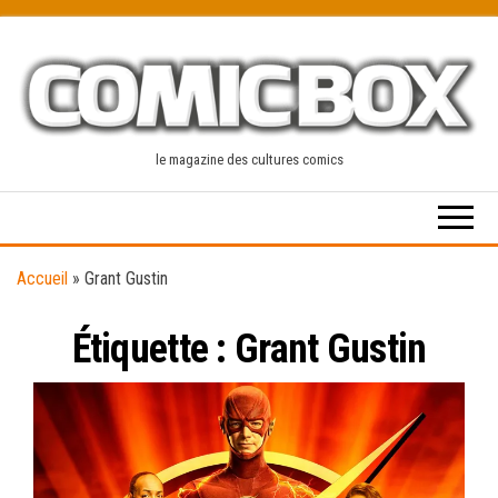
Skip
to
the
content
le magazine des cultures comics
Accueil
»
Grant Gustin
Étiquette :
Grant Gustin