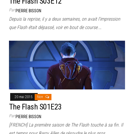
The Flash S03E12
Par
PIERRE BISSON
Depuis la reprise, il y a deux semaines, on avait l’impression
que Flash était dépassé, voir en bout de course.…
20 mai 2015
Non
The Flash S01E23
Par
PIERRE BISSON
[FRENCH] La première saison de The Flash touche à sa fin. Il
est temps pour Barry Allen de résoudre le plus gros…