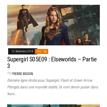
12 décembre 2018
Non
Supergirl S05E09 : Elseworlds – Partie
3
Par
PIERRE BISSON
Dernière ligne droite pour Supergirl, Flash et Green Arrow.
Plongés dans une nouvelle réalité, ils vont devoir puiser dans
leurs…