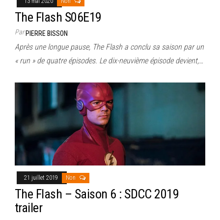
13 mai 2020
Non
The Flash S06E19
Par
PIERRE BISSON
Après une longue pause, The Flash a conclu sa saison par un
« run » de quatre épisodes. Le dix-neuvième épisode devient,…
21 juillet 2019
Non
The Flash – Saison 6 : SDCC 2019
trailer