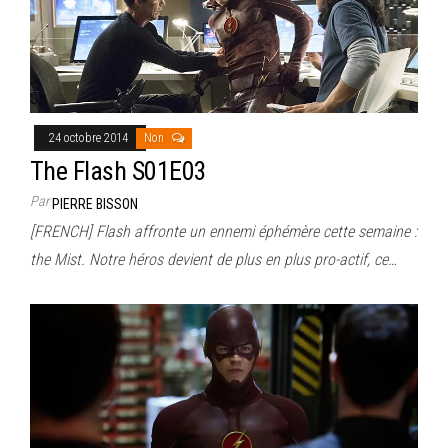
24 octobre 2014
Non
The Flash S01E03
Par
PIERRE BISSON
[FRENCH] Flash affronte un ennemi éphémère cette semaine :
the Mist. Notre héros devient de plus en plus pro-actif, ce…