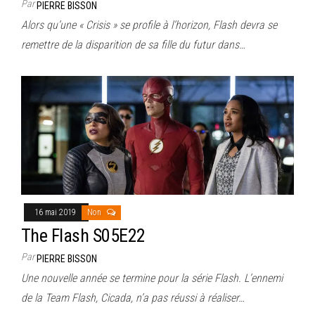
Par
PIERRE BISSON
Alors qu’une « Crisis » se profile à l’horizon, Flash devra se
remettre de la disparition de sa fille du futur dans…
16 mai 2019
Non
The Flash S05E22
Par
PIERRE BISSON
Une nouvelle année se termine pour la série Flash. L’ennemi
de la Team Flash, Cicada, n’a pas réussi à réaliser…