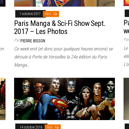
1 octobre 2017
Non
P
Paris Manga & Sci-Fi Show Sept.
w
2017 – Les Photos
Pa
Par
PIERRE BISSON
Le
ion
Ce week-end (et donc pour quelques heures encore) se
édi
déroule à Porte de Versailles la 24e édition du Paris
L’
Manga…
14 octobre 2016
Non