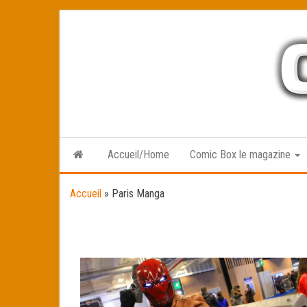
Skip
to
the
content
Accueil/Home
Comic Box le magazine
Accueil
»
Paris Manga