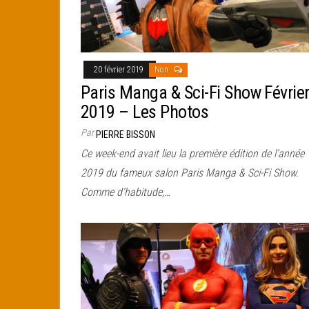
20 février 2019
Non
Paris Manga & Sci-Fi Show Févrie
2019 – Les Photos
Par
PIERRE BISSON
Ce week-end avait lieu la première édition de l’année
2019 du fameux salon Paris Manga & Sci-Fi Show.
Comme d’habitude,…