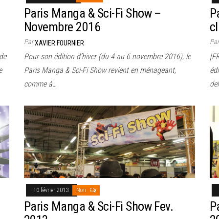
Paris Manga & Sci-Fi Show –
P
Novembre 2016
cl
Par
Pa
XAVIER FOURNIER
 de
Pour son édition d’hiver (du 4 au 6 novembre 2016), le
[F
e
Paris Manga & Sci-Fi Show revient en ménageant,
édi
comme à…
de
10 février 2013
Non
Paris Manga & Sci-Fi Show Fev.
P