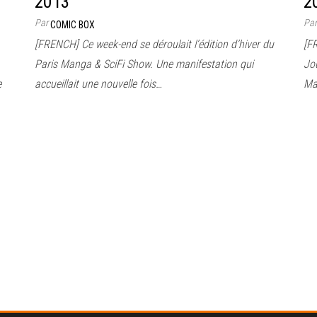
2013
2
Par
Pa
COMIC BOX
[FRENCH] Ce week-end se déroulait l’édition d’hiver du
[F
Paris Manga & SciFi Show. Une manifestation qui
Jo
e
accueillait une nouvelle fois…
Ma