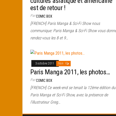
cultures asiatique et américaine
est de retour !
Par
COMIC BOX
[FRENCH] Paris Manga & Sci-Fi Show nous
communique: Paris Manga & Sci-Fi Show vous donn
rendez-vous les 8 et 9…
3 octobre 2011
Non
Paris Manga 2011, les photos…
Par
COMIC BOX
[FRENCH] Ce week-end se tenait la 12ème édition du
Paris Manga et Sci-Fi Show, avec la présence de
l’illustrateur Greg…