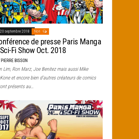
20 septembre 2018
Non
onférence de presse Paris Manga
 Sci-Fi Show Oct. 2018
r
PIERRE BISSON
n Lim, Ron Marz, Joe Benitez mais aussi Mike
Kone et encore bien d’autres créateurs de comics
ront présents au…