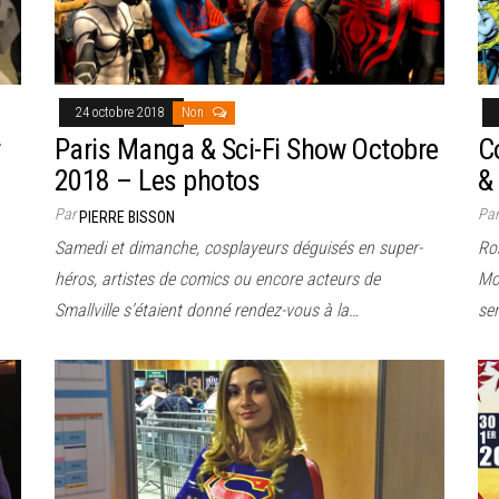
24 octobre 2018
Non
r
Paris Manga & Sci-Fi Show Octobre
C
2018 – Les photos
&
Par
Pa
PIERRE BISSON
Samedi et dimanche, cosplayeurs déguisés en super-
Ro
héros, artistes de comics ou encore acteurs de
Mc
Smallville s’étaient donné rendez-vous à la…
se