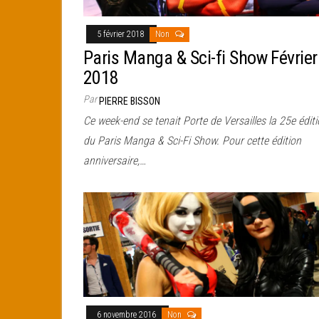
5 février 2018
Non
Paris Manga & Sci-fi Show Février
2018
Par
PIERRE BISSON
Ce week-end se tenait Porte de Versailles la 25e édit
du Paris Manga & Sci-Fi Show. Pour cette édition
anniversaire,…
6 novembre 2016
Non