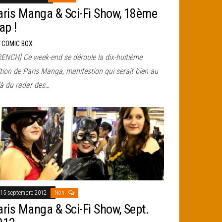
aris Manga & Sci-Fi Show, 18ème
ap !
r
COMIC BOX
RENCH] Ce week-end se déroule la dix-huitième
tion de Paris Manga, manifestion qui serait bien au
là du radar des…
15 septembre 2012
Non
aris Manga & Sci-Fi Show, Sept.