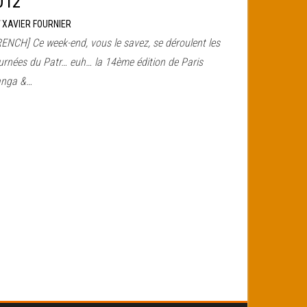
012
r
XAVIER FOURNIER
RENCH] Ce week-end, vous le savez, se déroulent les
urnées du Patr… euh… la 14ème édition de Paris
nga &…