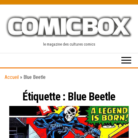
Skip
to
the
content
le magazine des cultures comics
Accueil
»
Blue Beetle
Étiquette :
Blue Beetle