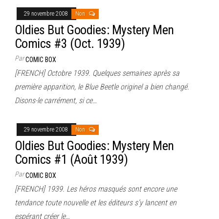
29 novembre 2008
Non
Oldies But Goodies: Mystery Men
Comics #3 (Oct. 1939)
Par
COMIC BOX
[FRENCH] Octobre 1939. Quelques semaines après sa
première apparition, le Blue Beetle originel a bien changé.
Disons-le carrément, si ce…
29 novembre 2008
Non
Oldies But Goodies: Mystery Men
Comics #1 (Août 1939)
Par
COMIC BOX
[FRENCH] 1939. Les héros masqués sont encore une
tendance toute nouvelle et les éditeurs s’y lancent en
espérant créer le…