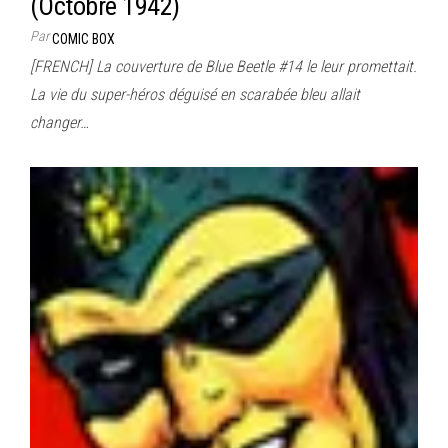
(Octobre 1942)
Par
COMIC BOX
[FRENCH] La couverture de Blue Beetle #14 le leur promettait.
La vie du super-héros déguisé en scarabée bleu allait
changer…