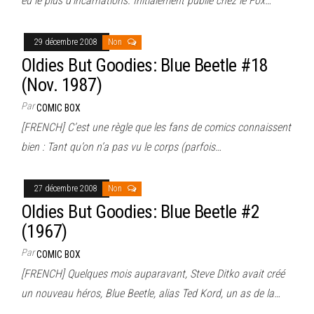
eu le plus d’incarnations. Initialement publié chez le Fox…
29 décembre 2008
Non
Oldies But Goodies: Blue Beetle #18
(Nov. 1987)
Par
COMIC BOX
[FRENCH] C’est une règle que les fans de comics connaissent
bien : Tant qu’on n’a pas vu le corps (parfois…
27 décembre 2008
Non
Oldies But Goodies: Blue Beetle #2
(1967)
Par
COMIC BOX
[FRENCH] Quelques mois auparavant, Steve Ditko avait créé
un nouveau héros, Blue Beetle, alias Ted Kord, un as de la…