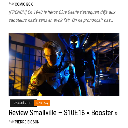
Par
COMIC BOX
[FRENCH] En 1940 le héros Blue Beetle s’attaquait déjà aux
saboteurs nazis sans en avoir l’air. On ne prononçait pas…
25 avril 2011
Non
Review Smallville – S10E18 « Booster »
Par
PIERRE BISSON