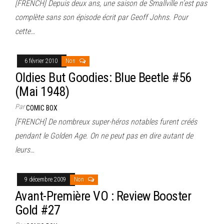
[FRENCH] Depuis deux ans, une saison de Smallville n’est pas
complète sans son épisode écrit par Geoff Johns. Pour
cette…
6 février 2010
Non
Oldies But Goodies: Blue Beetle #56
(Mai 1948)
Par
COMIC BOX
[FRENCH] De nombreux super-héros notables furent créés
pendant le Golden Age. On ne peut pas en dire autant de
leurs…
9 décembre 2009
Non
Avant-Première VO : Review Booster
Gold #27