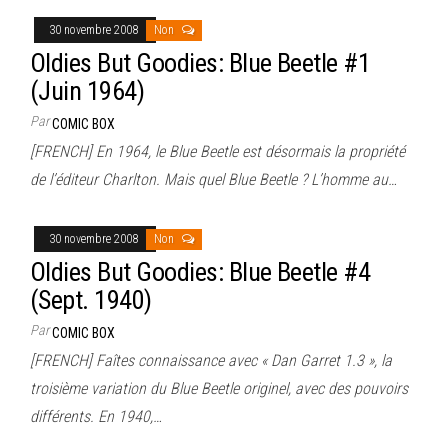
30 novembre 2008
Non
Oldies But Goodies: Blue Beetle #1
(Juin 1964)
Par
COMIC BOX
[FRENCH] En 1964, le Blue Beetle est désormais la propriété
de l’éditeur Charlton. Mais quel Blue Beetle ? L’homme au…
30 novembre 2008
Non
Oldies But Goodies: Blue Beetle #4
(Sept. 1940)
Par
COMIC BOX
[FRENCH] Faîtes connaissance avec « Dan Garret 1.3 », la
troisième variation du Blue Beetle originel, avec des pouvoirs
différents. En 1940,…