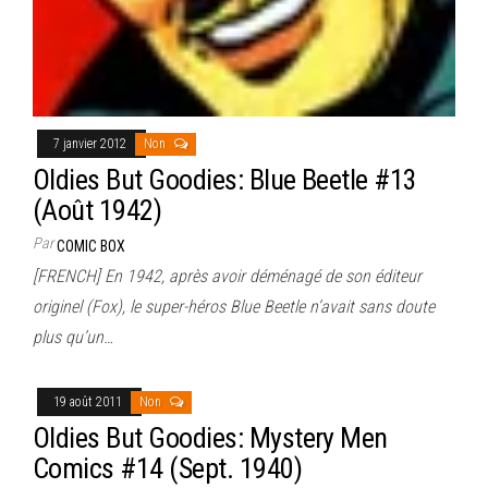
7 janvier 2012
Non
Oldies But Goodies: Blue Beetle #13
(Août 1942)
Par
COMIC BOX
[FRENCH] En 1942, après avoir déménagé de son éditeur
originel (Fox), le super-héros Blue Beetle n’avait sans doute
plus qu’un…
19 août 2011
Non
Oldies But Goodies: Mystery Men
Comics #14 (Sept. 1940)