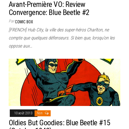
Avant-Première VO: Review
Convergence: Blue Beetle #2
Par
COMIC BOX
[FRENCH] Hub City, la ville des super-héros Charlton, ne
compte que quelques défenseurs. Si bien que, lorsqu’on les
oppose aux…
10 août 2013
Non
Oldies But Goodies: Blue Beetle #15