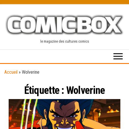
Skip
to
the
content
le magazine des cultures comics
Accueil
»
Wolverine
Étiquette :
Wolverine