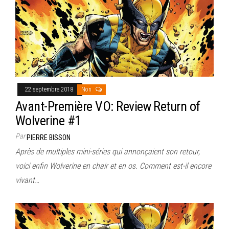
22 septembre 2018
Non
Avant-Première VO: Review Return of
Wolverine #1
Par
PIERRE BISSON
Après de multiples mini-séries qui annonçaient son retour,
voici enfin Wolverine en chair et en os. Comment est-il encore
vivant…