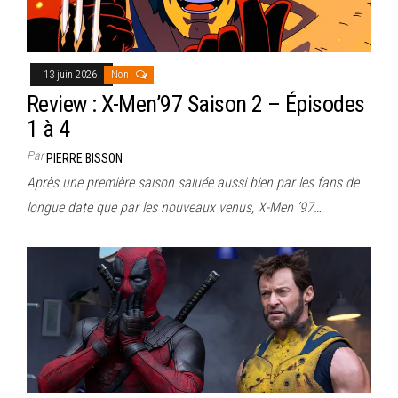
13 juin 2026
Non
Review : X-Men’97 Saison 2 – Épisodes
1 à 4
Par
PIERRE BISSON
Après une première saison saluée aussi bien par les fans de
longue date que par les nouveaux venus, X-Men ’97…