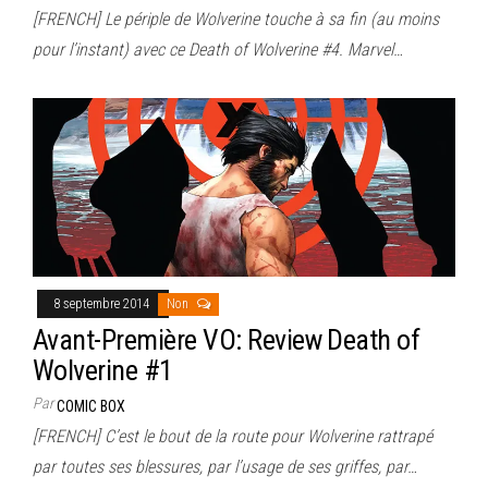
[FRENCH] Le périple de Wolverine touche à sa fin (au moins
pour l’instant) avec ce Death of Wolverine #4. Marvel…
8 septembre 2014
Non
Avant-Première VO: Review Death of
Wolverine #1
Par
COMIC BOX
[FRENCH] C’est le bout de la route pour Wolverine rattrapé
par toutes ses blessures, par l’usage de ses griffes, par…