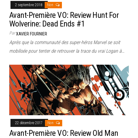
2 septembre 2018
Non
Avant-Première VO: Review Hunt For
Wolverine: Dead Ends #1
Par
XAVIER FOURNIER
Après que la communauté des super-héros Marvel se soit
mobilisée pour tenter de retrouver la trace du vrai Logan à…
22 décembre 2017
Non
Avant-Première VO: Review Old Man