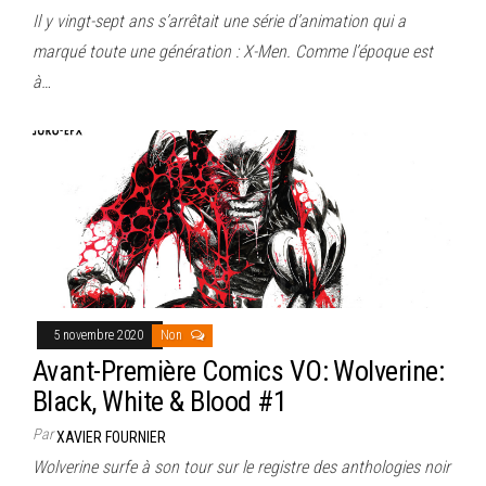
Il y vingt-sept ans s’arrêtait une série d’animation qui a
marqué toute une génération : X-Men. Comme l’époque est
à…
5 novembre 2020
Non
Avant-Première Comics VO: Wolverine:
Black, White & Blood #1
Par
XAVIER FOURNIER
Wolverine surfe à son tour sur le registre des anthologies noir