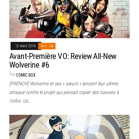
12 mars 2016
Non
Avant-Première VO: Review All-New
Wolverine #6
Par
COMIC BOX
[FRENCH] Wolverine et ses « sœurs » lancent leur ultime
attaque contre le projet qui pensait copier des tueuses à
l’infini. Un…