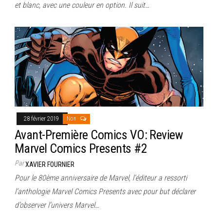
et blanc, avec une couleur en option. Il suit…
28 février 2019
Non
Avant-Première Comics VO: Review
Marvel Comics Presents #2
Par
XAVIER FOURNIER
Pour le 80ème anniversaire de Marvel, l’éditeur a ressorti
l’anthologie Marvel Comics Presents avec pour but déclarer
d’observer l’univers Marvel…