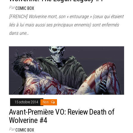
Par
COMIC BOX
[FRENCH] Wolverine mort, son « entourage » (ceux qui étaient
liés à lui mais aussi ses principaux ennemis) sont enfermés
dans une…
15 octobre 2014
Non
Avant-Première VO: Review Death of
Wolverine #4
Par
COMIC BOX