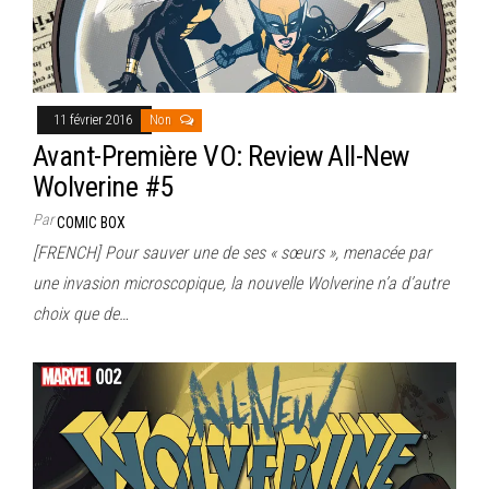
11 février 2016
Non
Avant-Première VO: Review All-New
Wolverine #5
Par
COMIC BOX
[FRENCH] Pour sauver une de ses « sœurs », menacée par
une invasion microscopique, la nouvelle Wolverine n’a d’autre
choix que de…