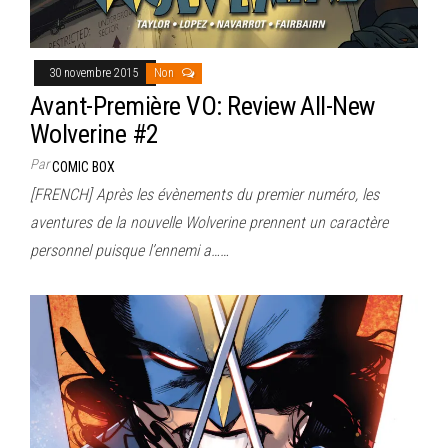
30 novembre 2015
Non
Avant-Première VO: Review All-New
Wolverine #2
Par
COMIC BOX
[FRENCH] Après les évènements du premier numéro, les
aventures de la nouvelle Wolverine prennent un caractère
personnel puisque l’ennemi a……