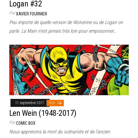
Logan #32
Par
XAVIER FOURNIER
Peu importe de quelle version de Wolverine ou de Logan on
parle. La Main n’est jamais très loin pour empoisonner…
11 septembre 2017
Non
Len Wein (1948-2017)
Par
COMIC BOX
Nous apprenons la mort du scénariste et de l’ancien