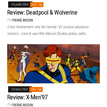
24 juillet 2024
Non
Review: Deadpool & Wolverine
Par
PIERRE BISSON
C’est l’événement ciné de l’année ! Et ce pour plusieurs
raisons : c’est le seul film Marvel Studios prévu cette…
20 mars 2024
Non
Review: X-Men’97
Par
PIERRE BISSON