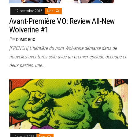
12 novembre 2015
Non
Avant-Première VO: Review All-New
Wolverine #1
Par
COMIC BOX
[FRENCH] L’héritière du nom Wolverine démarre dans de
nouvelles aventures solo avec un premier épisode découpé en
deux parties, une…
14 avril 2015
Non