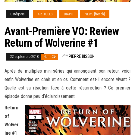
Catégorie
ARTICLES
DIAPO
NEWS [french]
Avant-Première VO: Review
Return of Wolverine #1
Par
PIERRE BISSON
22 septembre 2018
Non
Après de multiples mini-séries qui annonçaient son retour, voici
enfin Wolverine en chair et en os. Comment est-il encore vivant ?
Quelle est sa réaction face à cette résurrection ?
Ce premier
épisode donne peu d’éclaircissement…
Return
of
Wolver
ine #1