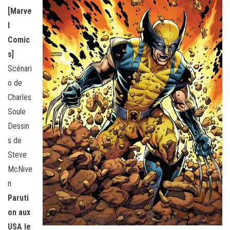
[Marve
l
Comic
s]
Scénari
o de
Charles
Soule
Dessin
s de
Steve
McNive
n
Paruti
on aux
USA le