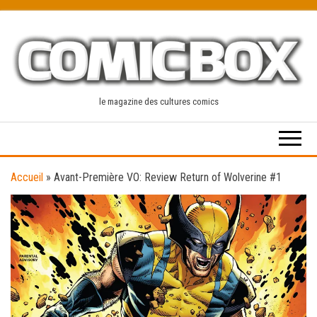
Skip
to
the
content
le magazine des cultures comics
Accueil
»
Avant-Première VO: Review Return of Wolverine #1