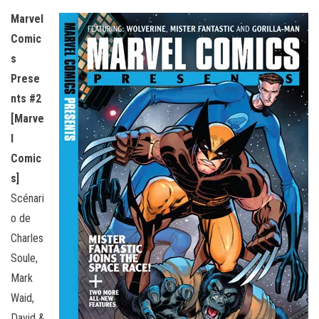
Marvel
Comic
s
Prese
nts #2
[Marve
l
Comic
s]
Scénari
o de
Charles
Soule,
Mark
Waid,
David &