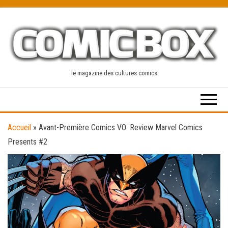
Skip
to
the
content
le magazine des cultures comics
Accueil
»
Avant-Première Comics VO: Review Marvel Comics
Presents #2