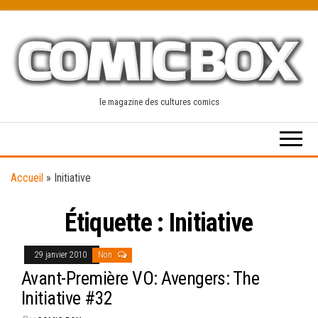
Skip
to
the
content
le magazine des cultures comics
Accueil
»
Initiative
Étiquette :
Initiative
29 janvier 2010
Non
Avant-Première VO: Avengers: The
Initiative #32