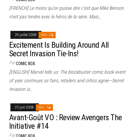
[FRENCH] Le moins qu’on puisse dire c’est que Mike Benson
n’est pas tendre avec le héros de la série. Mais…
29 juillet 2008
Non
Excitement Is Building Around All
Secret Invasion Tie-Ins!
Par
COMIC BOX
[ENGLISH] Marvel tells us: The blockbuster comic book event
of year continues as fans, retailers and critics agree—Secret
Invasion is…
25 juin 2008
Non
Avant-Goût VO : Review Avengers The
Initiative #14
Par
COMIC BOX