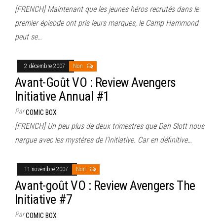
[FRENCH] Maintenant que les jeunes héros recrutés dans le
premier épisode ont pris leurs marques, le Camp Hammond
peut se…
2 décembre 2007
Non
Avant-Goût VO : Review Avengers
Initiative Annual #1
Par
COMIC BOX
[FRENCH] Un peu plus de deux trimestres que Dan Slott nous
nargue avec les mystères de l’Initiative. Car en définitive…
11 novembre 2007
Non
Avant-goût VO : Review Avengers The
Initiative #7
Par
COMIC BOX