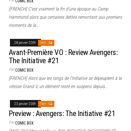
COMIC BOX
[FRENCH] C’est vraiment la fin d’une époque au Camp
Hammond alors que certaines dettes remontant aux premiers
moments de la…
28 janvier 2009
Non
Avant-Première VO : Review Avengers:
The Initiative #21
Par
COMIC BOX
[FRENCH] Alors que les rangs de l’Initiative se dépeuplent à la
vitesse Grand V, un élément resté en suspens depuis…
23 janvier 2009
Non
Preview : Avengers: The Initiative #21
Par
COMIC BOX