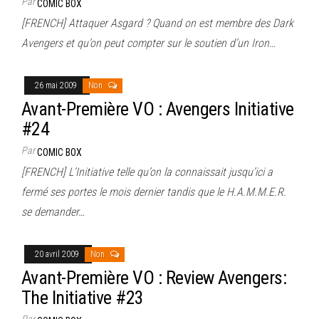
Par
COMIC BOX
[FRENCH] Attaquer Asgard ? Quand on est membre des Dark
Avengers et qu’on peut compter sur le soutien d’un Iron…
26 mai 2009
Non
Avant-Première VO : Avengers Initiative
#24
Par
COMIC BOX
[FRENCH] L’Initiative telle qu’on la connaissait jusqu’ici a
fermé ses portes le mois dernier tandis que le H.A.M.M.E.R.
se demander…
20 avril 2009
Non
Avant-Première VO : Review Avengers:
The Initiative #23
Par