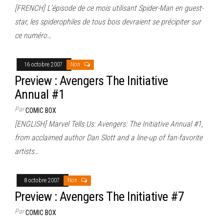
[FRENCH] L’épisode de ce mois utilisant Spider-Man en guest-
star, les spiderophiles de tous bois devraient se précipiter sur
ce numéro…
16 octobre 2007
Non
Preview : Avengers The Initiative
Annual #1
Par
COMIC BOX
[ENGLISH] Marvel Tells Us: Avengers: The Initiative Annual #1,
from acclaimed author Dan Slott and a line-up of fan-favorite
artists…
8 octobre 2007
Non
Preview : Avengers The Initiative #7
Par
COMIC BOX