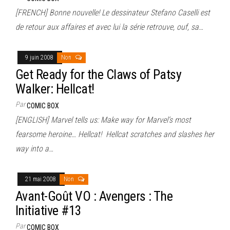
[FRENCH] Bonne nouvelle! Le dessinateur Stefano Caselli est
de retour aux affaires et avec lui la série retrouve, ouf, sa…
9 juin 2008
Non
Get Ready for the Claws of Patsy
Walker: Hellcat!
Par
COMIC BOX
[ENGLISH] Marvel tells us: Make way for Marvel’s most
fearsome heroine… Hellcat! Hellcat scratches and slashes her
way into a…
21 mai 2008
Non
Avant-Goût VO : Avengers : The
Initiative #13
Par
COMIC BOX