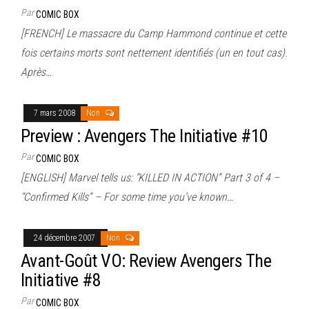
Par
COMIC BOX
[FRENCH] Le massacre du Camp Hammond continue et cette
fois certains morts sont nettement identifiés (un en tout cas).
Après…
7 mars 2008
Non
Preview : Avengers The Initiative #10
Par
COMIC BOX
[ENGLISH] Marvel tells us: “KILLED IN ACTION” Part 3 of 4 –
“Confirmed Kills” – For some time you’ve known…
24 décembre 2007
Non
Avant-Goût VO: Review Avengers The
Initiative #8
Par
COMIC BOX