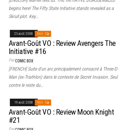
[ENGLISH] Marvel tells us: THE INITIATIVE DISASSEMBLED
begins here! The Fifty State Initiative stands revealed as a
Skrull plot. Key…
25 août 2008
Non
Avant-Goût VO : Review Avengers The
Initiative #16
Par
COMIC BOX
[FRENCH] Suite d’un arc principalement consacré à Three-D-
Man (ex-Triathlon) dans le contexte de Secret Invasion. Seul
contre le reste du…
19 août 2008
Non
Avant-Goût VO : Review Moon Knight
#21
Par
COMIC BOX