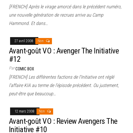
[FRENCH] Après le virage amorcé dans le précédent numéro,
une nouvelle génération de recrues arrive au Camp
Hammond. Et dans…
27 avril 2008
Non
Avant-goût VO : Avenger The Initiative
#12
Par
COMIC BOX
[FRENCH] Les différentes factions de l’Initiative ont réglé
l’affaire KIA au terme de l’épisode précédent. Ou justement,
peut-être que beaucoup…
12 mars 2008
Non
Avant-goût VO : Review Avengers The
Initiative #10