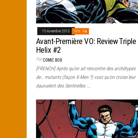
15 novembre 2013
Non
Avant-Première VO: Review Triple
Helix #2
Par
COMIC BOX
[FRENCH] Après qu’on ait rencontre des archétypes
de… mutants (façon X-Men ?) voici qu’on croise leur
équivalent des Sentinelles :…