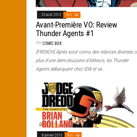
20 août 2013
Non
Avant-Première VO: Review
Thunder Agents #1
Par
COMIC BOX
[FRENCH] Après avoir connu des relances diverses c
plus d’une demi-douzaine d’éditeurs, les Thunder
Agents débarquent chez IDW et se…
8 janvier 2013
Non