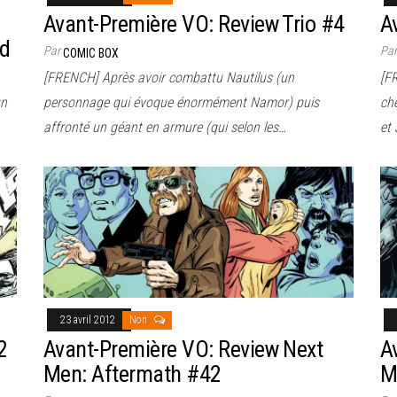
e
Avant-Première VO: Review Trio #4
A
nd
Par
Pa
COMIC BOX
[FRENCH] Après avoir combattu Nautilus (un
[F
un
personnage qui évoque énormément Namor) puis
che
affronté un géant en armure (qui selon les…
et
23 avril 2012
Non
2
Avant-Première VO: Review Next
A
Men: Aftermath #42
M