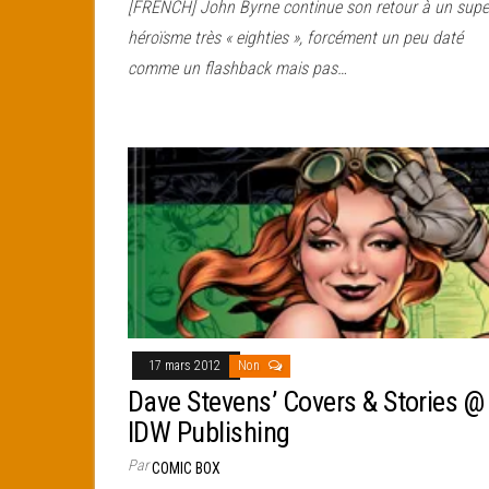
[FRENCH] John Byrne continue son retour à un supe
héroïsme très « eighties », forcément un peu daté
comme un flashback mais pas…
17 mars 2012
Non
Dave Stevens’ Covers & Stories @
IDW Publishing
Par
COMIC BOX