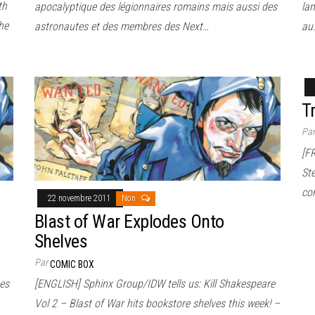
th
apocalyptique des légionnaires romains mais aussi des
lan
he
astronautes et des membres des Next…
au
T
Pa
[F
St
co
22 novembre 2011
Non
Blast of War Explodes Onto
Shelves
Par
COMIC BOX
ues
[ENGLISH] Sphinx Group/IDW tells us: Kill Shakespeare
Vol 2 – Blast of War hits bookstore shelves this week! –