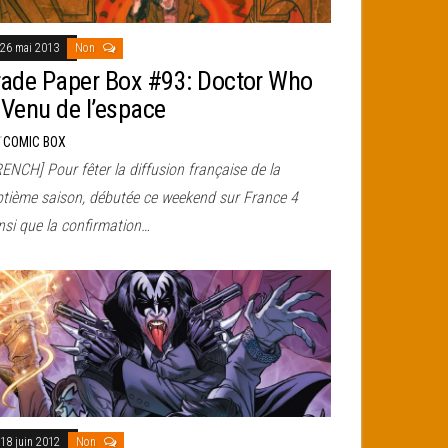
26 mai 2013
Non
rade Paper Box #93: Doctor Who
 Venu de l’espace
r
COMIC BOX
ENCH] Pour fêter la diffusion française de la
ptième saison, débutée ce weekend sur France 4
nsi que la confirmation…
18 juin 2012
Non