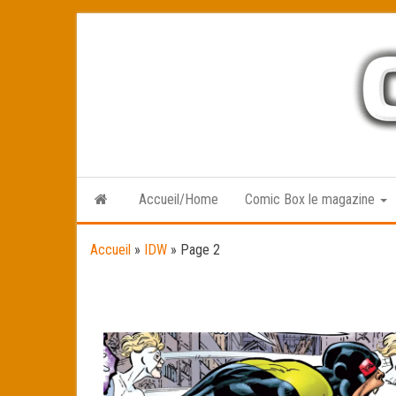
Skip
to
the
content
Accueil/Home
Comic Box le magazine
Accueil
»
IDW
»
Page 2