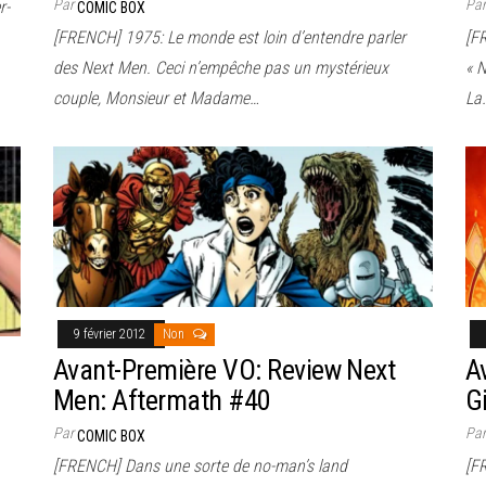
Par
Pa
r-
COMIC BOX
[FRENCH] 1975: Le monde est loin d’entendre parler
[F
des Next Men. Ceci n’empêche pas un mystérieux
« N
couple, Monsieur et Madame…
La
9 février 2012
Non
Avant-Première VO: Review Next
A
Men: Aftermath #40
Gi
Par
Pa
COMIC BOX
[FRENCH] Dans une sorte de no-man’s land
[F