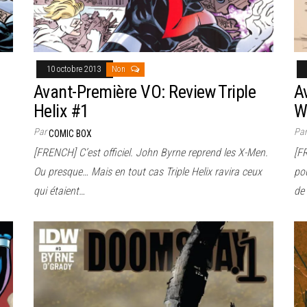
10 octobre 2013
Non
Avant-Première VO: Review Triple
A
Helix #1
W
Par
Pa
COMIC BOX
[FRENCH] C’est officiel. John Byrne reprend les X-Men.
[F
Ou presque… Mais en tout cas Triple Helix ravira ceux
pou
qui étaient…
de 