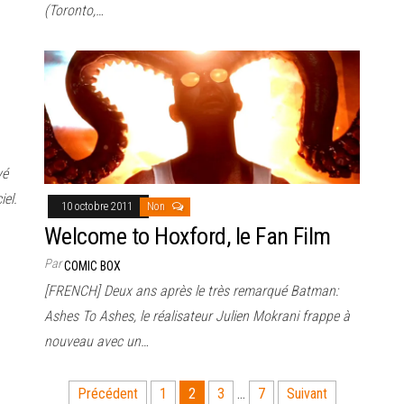
(Toronto,…
yé
iel.
10 octobre 2011
Non
Welcome to Hoxford, le Fan Film
Par
COMIC BOX
[FRENCH] Deux ans après le très remarqué Batman:
Ashes To Ashes, le réalisateur Julien Mokrani frappe à
nouveau avec un…
Précédent
1
2
3
…
7
Suivant