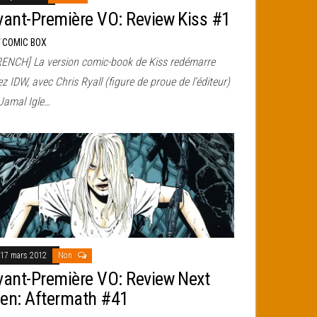
vant-Première VO: Review Kiss #1
r
COMIC BOX
RENCH] La version comic-book de Kiss redémarre
z IDW, avec Chris Ryall (figure de proue de l’éditeur)
 Jamal Igle…
17 mars 2012
Non
vant-Première VO: Review Next
en: Aftermath #41