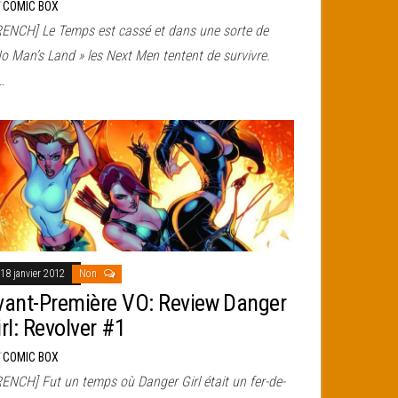
r
COMIC BOX
RENCH] Le Temps est cassé et dans une sorte de
o Man’s Land » les Next Men tentent de survivre.
…
18 janvier 2012
Non
vant-Première VO: Review Danger
rl: Revolver #1
r
COMIC BOX
RENCH] Fut un temps où Danger Girl était un fer-de-