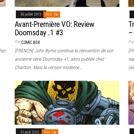
30 juillet 2013
Non
Avant-Première VO: Review
T
Doomsday .1 #3
–
Par
Pa
COMIC BOX
hez
[FRENCH] John Byrne continue la réinvention de son
[FR
ancienne série Doomsday +1, alors publiée chez
se
Charlton. Mais la version moderne…
(ai
31 août 2012
Non