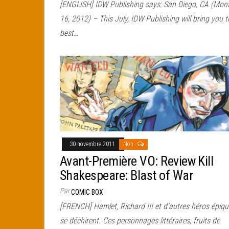
[ENGLISH] IDW Publishing says: San Diego, CA (Mon
16, 2012) – This July, IDW Publishing will bring you t
best…
30 novembre 2011
Non
Avant-Première VO: Review Kill
Shakespeare: Blast of War
Par
COMIC BOX
[FRENCH] Hamlet, Richard III et d’autres héros épiq
se déchirent. Ces personnages littéraires, fruits de