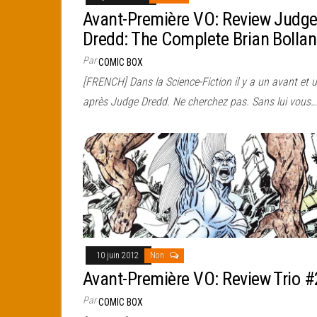
Avant-Première VO: Review Judg
Dredd: The Complete Brian Bolla
Par
COMIC BOX
[FRENCH] Dans la Science-Fiction il y a un avant et 
après Judge Dredd. Ne cherchez pas. Sans lui vous…
10 juin 2012
Non
Avant-Première VO: Review Trio #
Par
COMIC BOX