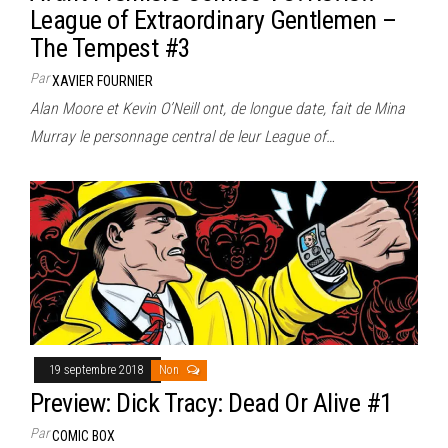
League of Extraordinary Gentlemen –
The Tempest #3
Par
XAVIER FOURNIER
Alan Moore et Kevin O’Neill ont, de longue date, fait de Mina
Murray le personnage central de leur League of…
19 septembre 2018
Non
Preview: Dick Tracy: Dead Or Alive #1
Par
COMIC BOX