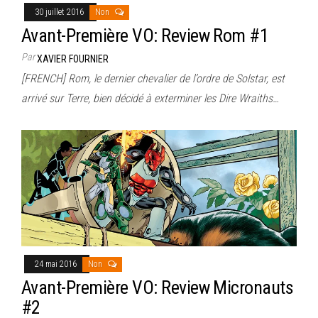
30 juillet 2016
Non
Avant-Première VO: Review Rom #1
Par
XAVIER FOURNIER
[FRENCH] Rom, le dernier chevalier de l’ordre de Solstar, est
arrivé sur Terre, bien décidé à exterminer les Dire Wraiths…
24 mai 2016
Non
Avant-Première VO: Review Micronauts
#2