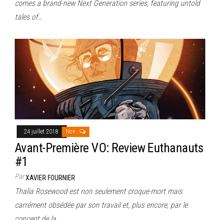
comes a brand-new Next Generation series, featuring untold
tales of…
24 juillet 2018
Non
Avant-Première VO: Review Euthanauts
#1
Par
XAVIER FOURNIER
Thalia Rosewood est non seulement croque-mort mais
carrément obsédée par son travail et, plus encore, par le
concept de la…