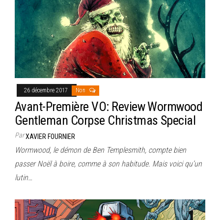
26 décembre 2017
Non
Avant-Première VO: Review Wormwood
Gentleman Corpse Christmas Special
Par
XAVIER FOURNIER
Wormwood, le démon de Ben Templesmith, compte bien
passer Noël à boire, comme à son habitude. Mais voici qu’un
lutin…