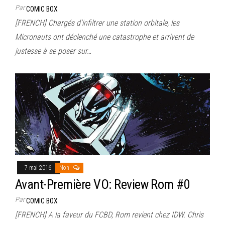
Par
COMIC BOX
[FRENCH] Chargés d’infiltrer une station orbitale, les
Micronauts ont déclenché une catastrophe et arrivent de
justesse à se poser sur…
7 mai 2016
Non
Avant-Première VO: Review Rom #0
Par
COMIC BOX
[FRENCH] A la faveur du FCBD, Rom revient chez IDW. Chris