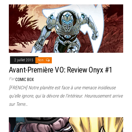
2 juillet 2015
Non
Avant-Première VO: Review Onyx #1
Par
COMIC BOX
[FRENCH] Notre planète est face à une menace insidieuse
qu’elle ignore, qui la dévore de l’intérieur. Heureusement arrive
sur Terre…