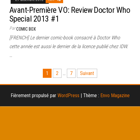
Avant-Première VO: Review Doctor Who
Special 2013 #1
Par
COMIC BOX
[FRENCH] Le dernier comic-book consacré à Doctor Who
cette année est aussi le dernier de la licence publié chez IDW.
…
Pagination
1
2
…
7
Suivant
des
publications
Fièrement propulsé par
WordPress
|
Thème :
Envo Magazine