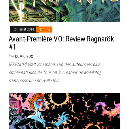
24 juillet 2014
Non
Avant-Première VO: Review Ragnarök
#1
Par
COMIC BOX
[FRENCH] Walt Simonson, l’un des auteurs les plus
emblématiques de Thor (et le créateur de Malekith),
s’intéresse une nouvelle fois…