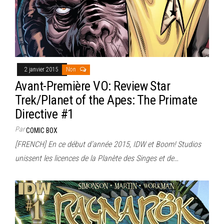
2 janvier 2015
Non
Avant-Première VO: Review Star
Trek/Planet of the Apes: The Primate
Directive #1
Par
COMIC BOX
[FRENCH] En ce début d’année 2015, IDW et Boom! Studios
unissent les licences de la Planète des Singes et de…