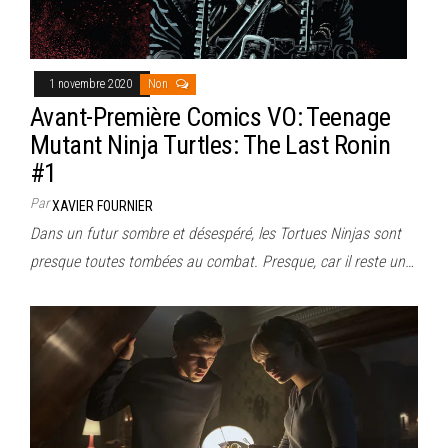
1 novembre 2020
Non
Avant-Première Comics VO: Teenage
Mutant Ninja Turtles: The Last Ronin
#1
Par
XAVIER FOURNIER
Dans un futur sombre et désespéré, les Tortues Ninjas sont
presque toutes tombées au combat. Presque, car il reste un…