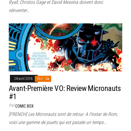
Ryall, Christos Gage et David Messina doivent donc
réinventer…
28 avril 2016
Non
Avant-Première VO: Review Micronauts
#1
Par
COMIC BOX
[FRENCH] Les Micronauts sont de retour. A l’instar de Rom,
voici une gamme de jouets qui est passée un temps…