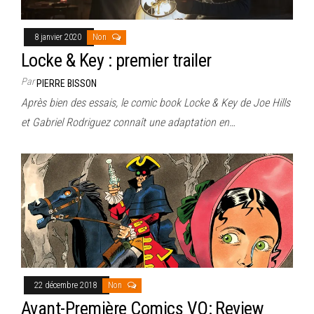
8 janvier 2020
Non
Locke & Key : premier trailer
Par
PIERRE BISSON
Après bien des essais, le comic book Locke & Key de Joe Hills
et Gabriel Rodriguez connaît une adaptation en…
22 décembre 2018
Non
Avant-Première Comics VO: Review