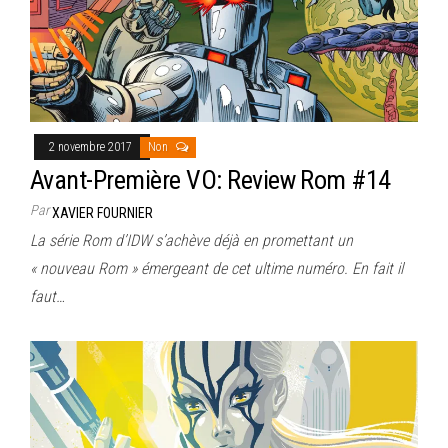
2 novembre 2017
Non
Avant-Première VO: Review Rom #14
Par
XAVIER FOURNIER
La série Rom d’IDW s’achève déjà en promettant un
« nouveau Rom » émergeant de cet ultime numéro. En fait il
faut…