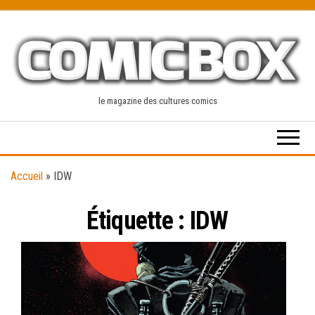
Skip
to
the
content
le magazine des cultures comics
Accueil
»
IDW
Étiquette :
IDW