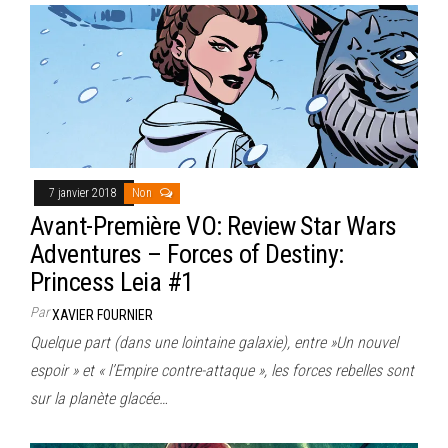
7 janvier 2018
Non
Avant-Première VO: Review Star Wars
Adventures – Forces of Destiny:
Princess Leia #1
Par
XAVIER FOURNIER
Quelque part (dans une lointaine galaxie), entre »Un nouvel
espoir » et « l’Empire contre-attaque », les forces rebelles sont
sur la planète glacée…