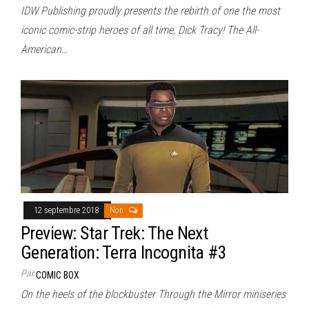
IDW Publishing proudly presents the rebirth of one the most
iconic comic-strip heroes of all time, Dick Tracy! The All-
American…
12 septembre 2018
Non
Preview: Star Trek: The Next
Generation: Terra Incognita #3
Par
COMIC BOX
On the heels of the blockbuster Through the Mirror miniseries