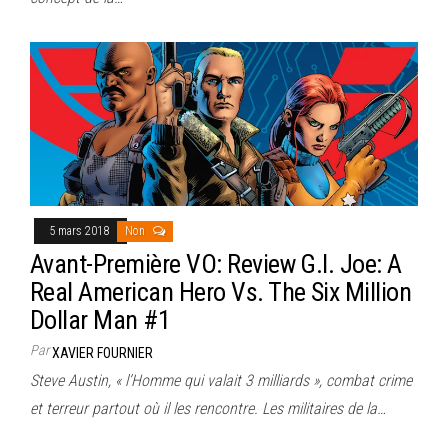
5 mars 2018
Non
Avant-Première VO: Review G.I. Joe: A
Real American Hero Vs. The Six Million
Dollar Man #1
Par
XAVIER FOURNIER
Steve Austin, « l’Homme qui valait 3 milliards », combat crime
et terreur partout où il les rencontre. Les militaires de la…