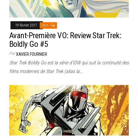
19 février 2017
Non
Avant-Première VO: Review Star Trek:
Boldly Go #5
Par
XAVIER FOURNIER
Star Trek Boldly Go est la série d’IDW qui suit la continuité des
films modernes de Star Trek (alias la…