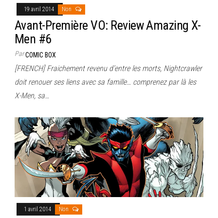
19 avril 2014
Non
Avant-Première VO: Review Amazing X-
Men #6
Par
COMIC BOX
[FRENCH] Fraichement revenu d’entre les morts, Nightcrawler
doit renouer ses liens avec sa famille… comprenez par là les
X-Men, sa…
1 avril 2014
Non