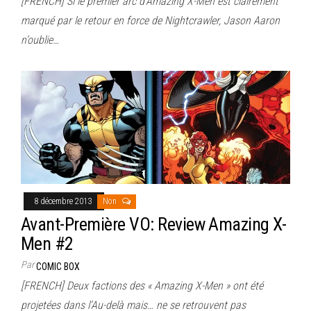
[FRENCH] Si le premier arc d’Amazing X-Men est clairement
marqué par le retour en force de Nightcrawler, Jason Aaron
n’oublie…
8 décembre 2013
Non
Avant-Première VO: Review Amazing X-
Men #2
Par
COMIC BOX
[FRENCH] Deux factions des « Amazing X-Men » ont été
projetées dans l’Au-delà mais… ne se retrouvent pas