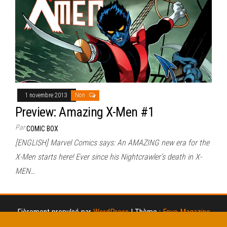
1 novembre 2013
Non
Preview: Amazing X-Men #1
Par
COMIC BOX
[ENGLISH] Marvel Comics says: An AMAZING new era for the
X-Men starts here! Ever since his Nightcrawler’s death in X-
MEN…
Fièrement propulsé par
WordPress
|
Thème :
Envo Magazine