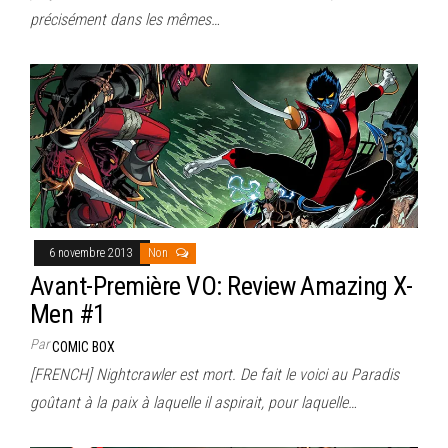
précisément dans les mêmes…
6 novembre 2013
Non
Avant-Première VO: Review Amazing X-
Men #1
Par
COMIC BOX
[FRENCH] Nightcrawler est mort. De fait le voici au Paradis
goûtant à la paix à laquelle il aspirait, pour laquelle…