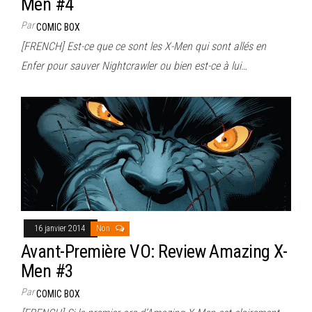
Men #4
Par
COMIC BOX
[FRENCH] Est-ce que ce sont les X-Men qui sont allés en
Enfer pour sauver Nightcrawler ou bien est-ce à lui…
16 janvier 2014
Non
Avant-Première VO: Review Amazing X-
Men #3
Par
COMIC BOX