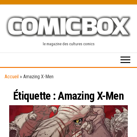
Skip
to
the
content
le magazine des cultures comics
Accueil
»
Amazing X-Men
Étiquette :
Amazing X-Men