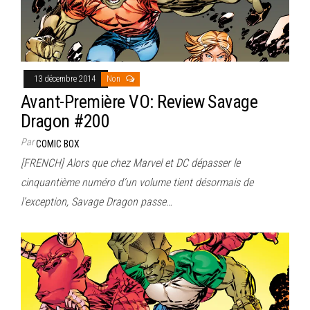
13 décembre 2014
Non
Avant-Première VO: Review Savage
Dragon #200
Par
COMIC BOX
[FRENCH] Alors que chez Marvel et DC dépasser le
cinquantième numéro d’un volume tient désormais de
l’exception, Savage Dragon passe…