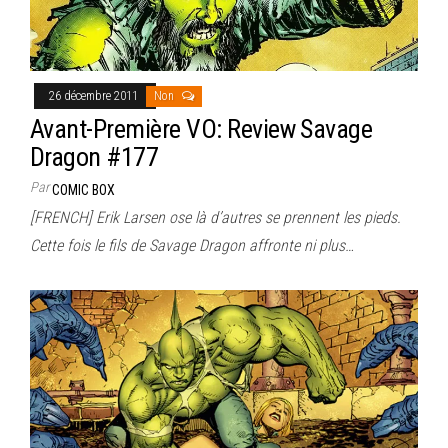
26 décembre 2011
Non
Avant-Première VO: Review Savage
Dragon #177
Par
COMIC BOX
[FRENCH] Erik Larsen ose là d’autres se prennent les pieds.
Cette fois le fils de Savage Dragon affronte ni plus…