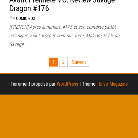
Dragon #176
Par
COMIC BOX
[FRENCH] Après le numéro #175 et son contexte plutôt
cosmique, Erik Larsen revient sur Terre. Malcom, le fils de
Savage…
Pagination
1
2
Suivant
des
publications
Fièrement propulsé par
WordPress
|
Thème :
Envo Magazine