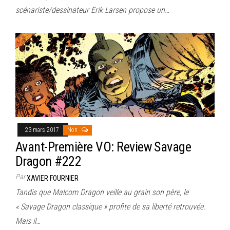
scénariste/dessinateur Erik Larsen propose un…
23 mars 2017
Non
Avant-Première VO: Review Savage
Dragon #222
Par
XAVIER FOURNIER
Tandis que Malcom Dragon veille au grain son père, le
« Savage Dragon classique » profite de sa liberté retrouvée.
Mais il…