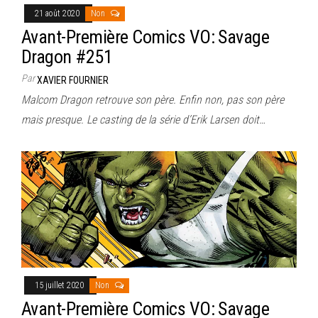
21 août 2020
Non
Avant-Première Comics VO: Savage
Dragon #251
Par
XAVIER FOURNIER
Malcom Dragon retrouve son père. Enfin non, pas son père
mais presque. Le casting de la série d’Erik Larsen doit…
15 juillet 2020
Non
Avant-Première Comics VO: Savage