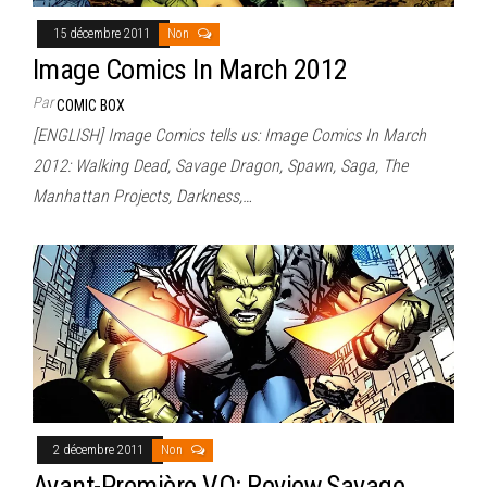
15 décembre 2011
Non
Image Comics In March 2012
Par
COMIC BOX
[ENGLISH] Image Comics tells us: Image Comics In March
2012: Walking Dead, Savage Dragon, Spawn, Saga, The
Manhattan Projects, Darkness,…
2 décembre 2011
Non
Avant-Première VO: Review Savage