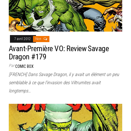
7 avril 2012
Non
Avant-Première VO: Review Savage
Dragon #179
Par
COMIC BOX
[FRENCH] Dans Savage Dragon, il y avait un élément un peu
semblable à ce que l’invasion des Viltrumites avait
longtemps…