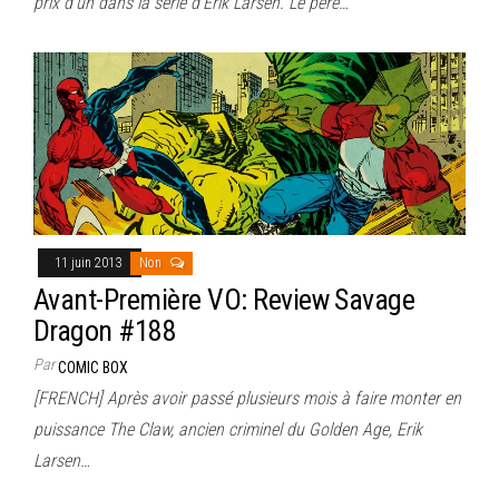
prix d’un dans la série d’Erik Larsen. Le père…
11 juin 2013
Non
Avant-Première VO: Review Savage
Dragon #188
Par
COMIC BOX
[FRENCH] Après avoir passé plusieurs mois à faire monter en
puissance The Claw, ancien criminel du Golden Age, Erik
Larsen…