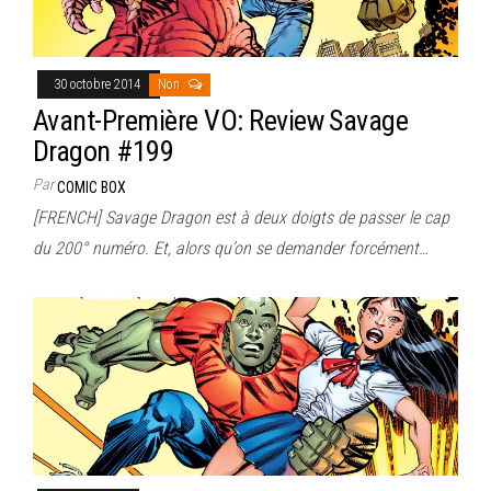
30 octobre 2014
Non
Avant-Première VO: Review Savage
Dragon #199
Par
COMIC BOX
[FRENCH] Savage Dragon est à deux doigts de passer le cap
du 200° numéro. Et, alors qu’on se demander forcément…