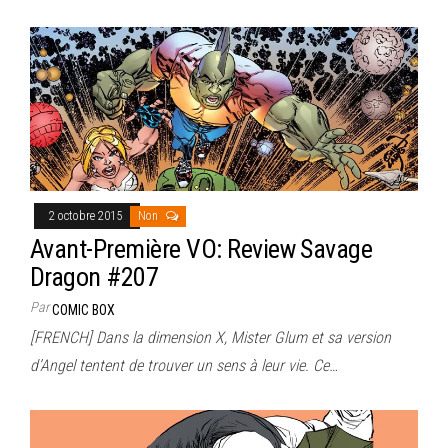
2 octobre 2015
Non
Avant-Première VO: Review Savage
Dragon #207
Par
COMIC BOX
[FRENCH] Dans la dimension X, Mister Glum et sa version
d’Angel tentent de trouver un sens à leur vie. Ce…