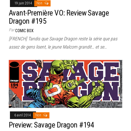
19 juin 2014
Non
Avant-Première VO: Review Savage
Dragon #195
Par
COMIC BOX
[FRENCH] Tandis que Savage Dragon reste la série que pas
assez de gens lisent, le jeune Malcom grandit… et se…
6 avril 2014
Non
Preview: Savage Dragon #194