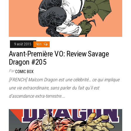
9 août 2015
Non
Avant-Première VO: Review Savage
Dragon #205
Par
COMIC BOX
[FRENCH] Malcom Dragon est une célébrité… ce qui implique
une vie extraordinaire, sans parler du fait qu’il est
d’ascendance extra-terrestre.…