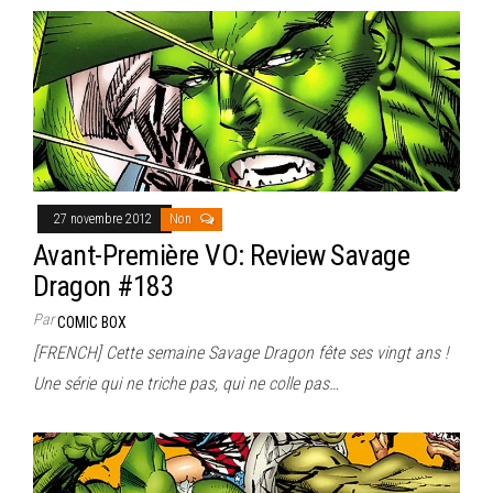
27 novembre 2012
Non
Avant-Première VO: Review Savage
Dragon #183
Par
COMIC BOX
[FRENCH] Cette semaine Savage Dragon fête ses vingt ans !
Une série qui ne triche pas, qui ne colle pas…