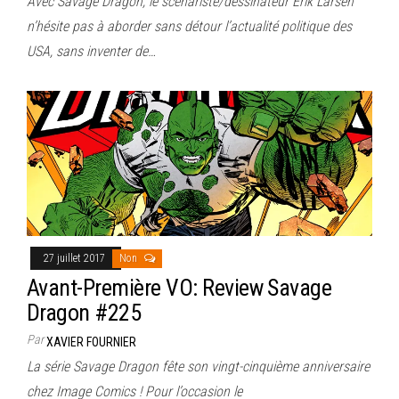
Avec Savage Dragon, le scénariste/dessinateur Erik Larsen
n’hésite pas à aborder sans détour l’actualité politique des
USA, sans inventer de…
27 juillet 2017
Non
Avant-Première VO: Review Savage
Dragon #225
Par
XAVIER FOURNIER
La série Savage Dragon fête son vingt-cinquième anniversaire
chez Image Comics ! Pour l’occasion le